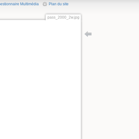
estionnaire Multimédia
Plan du site
pass_2000_2w.jpg
Retour vers totem