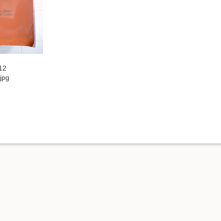
12
jpg