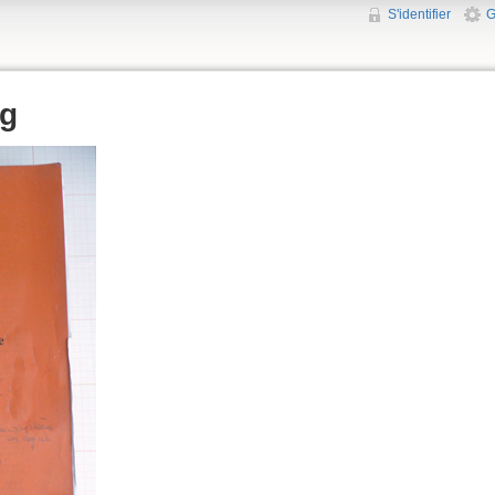
S'identifier
G
pg