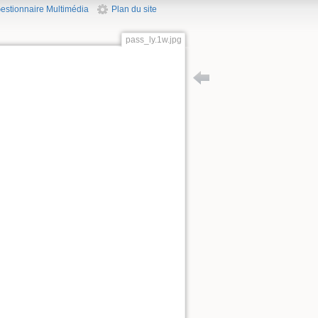
estionnaire Multimédia
Plan du site
pass_ly.1w.jpg
Retour vers totem