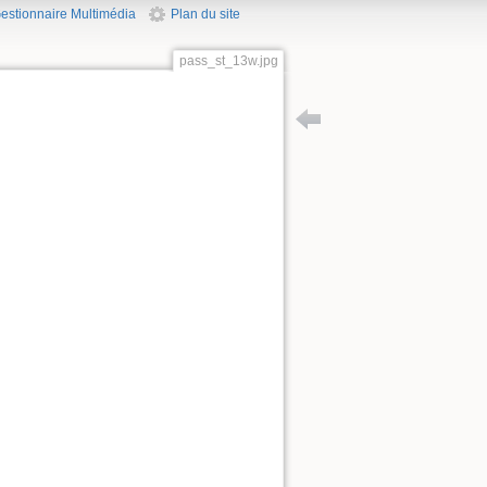
estionnaire Multimédia
Plan du site
pass_st_13w.jpg
Retour vers totem