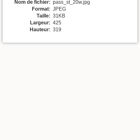
Nom de fichier:
pass_st_20w.jpg
Format:
JPEG
Taille:
31KB
Largeur:
425
Hauteur:
319