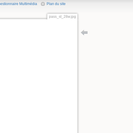
estionnaire Multimédia
Plan du site
pass_st_28w.jpg
Retour vers totem