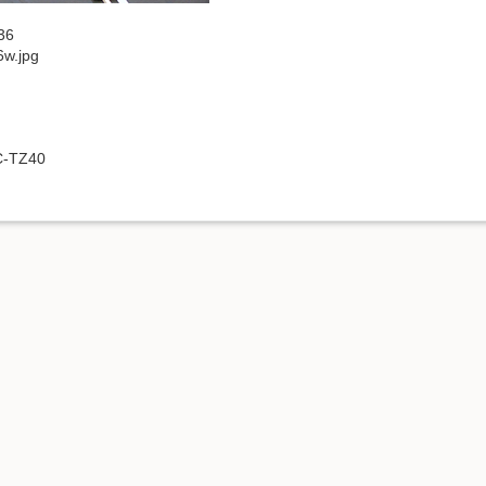
36
w.jpg
C-TZ40