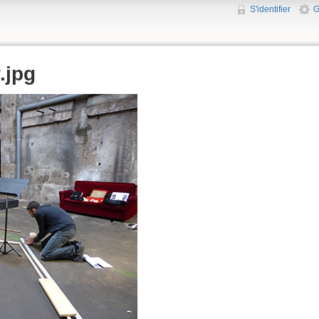
S'identifier
G
.jpg