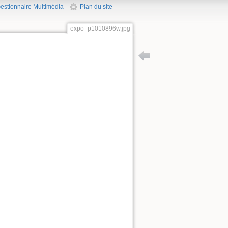
estionnaire Multimédia
Plan du site
expo_p1010896w.jpg
Retour vers version_expos