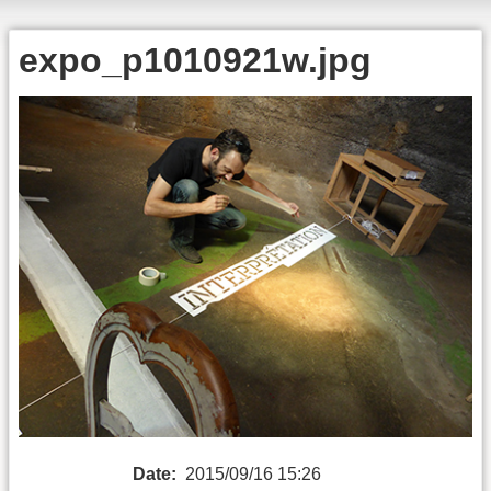
expo_p1010921w.jpg
Date:
2015/09/16 15:26