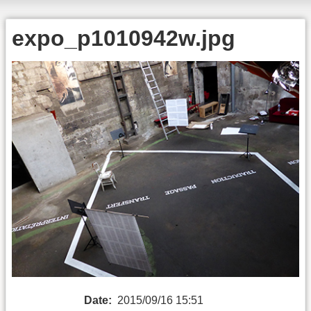
expo_p1010942w.jpg
Date:
2015/09/16 15:51