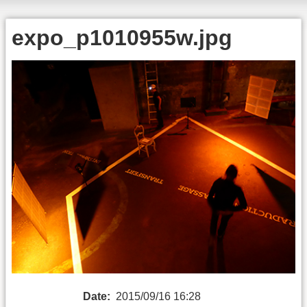
expo_p1010955w.jpg
Date:
2015/09/16 16:28