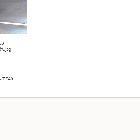
53
w.jpg
C-TZ40