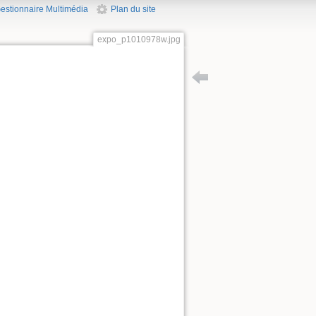
estionnaire Multimédia
Plan du site
expo_p1010978w.jpg
Retour vers version_expos