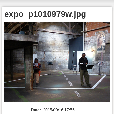
expo_p1010979w.jpg
Date:
2015/09/16 17:56