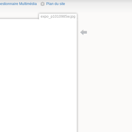
estionnaire Multimédia
Plan du site
expo_p1010985w.jpg
Retour vers version_expos