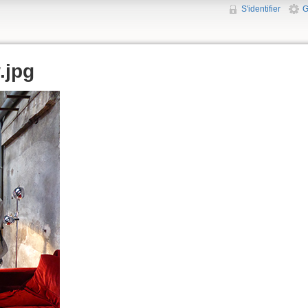
S'identifier
G
.jpg