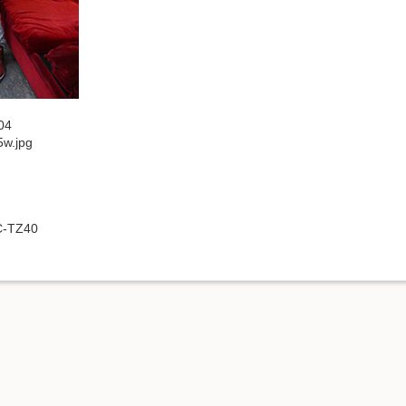
04
w.jpg
C-TZ40