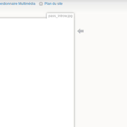
estionnaire Multimédia
Plan du site
pass_introw.jpg
Retour vers mode_d_emplo