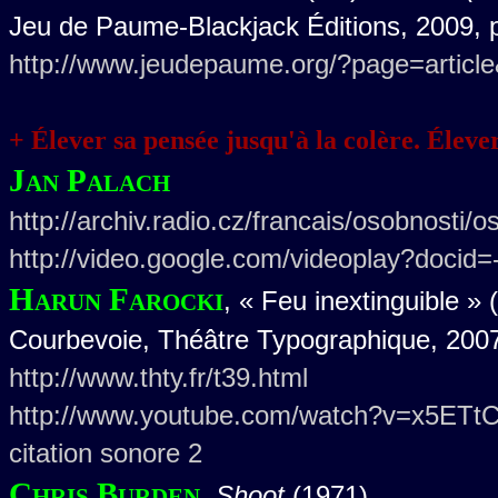
Jeu de Paume-Blackjack Éditions, 2009, p
http://www.jeudepaume.org/?page=articl
+ Élever sa pensée jusqu'à la colère. Éleve
Jan Palach
http://archiv.radio.cz/francais/osobnosti/
http://video.google.com/videoplay?doci
Harun Farocki
, « Feu inextinguible » 
Courbevoie, Théâtre Typographique, 2007
http://www.thty.fr/t39.html
http://www.youtube.com/watch?v=x5ETt
citation sonore 2
Chris Burden
,
Shoot
(1971)