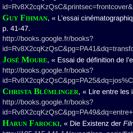
id=Rv8X2cqKzQsC&printsec=frontcover
Guy Fihman
, « L’essai cinématographi
p. 41-47.
http://books.google.fr/books?
id=Rv8X2cqKzQsC&pg=PA41&dq=transfo
José Moure
, « Essai de définition de l
http://books.google.fr/books?
id=Rv8X2cqKzQsC&pg=PA25&dq=jos%C
Christa Blümlinger
, « Lire entre le
http://books.google.fr/books?
id=Rv8X2cqKzQsC&pg=PA49&dq=entre+le
Harun Farocki
, « Die Existenz der
Fil