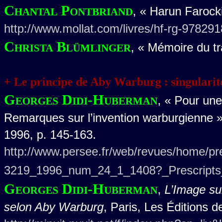
Chantal Pontbriand
, « Harun Farock
http://www.mollat.com/livres/hf-rg-97829
Christa Blümlinger
, « Mémoire du tra
+ Le principe de Aby Warburg : singularit
Georges Didi-Huberman
, « Pour une
Remarques sur l’invention warburgienne »,
1996, p. 145-163.
http://www.persee.fr/web/revues/home/pre
3219_1996_num_24_1_1408?_Prescripts_
Georges Didi-Huberman
,
L’Image sur
selon Aby Warburg
, Paris, Les Éditions d