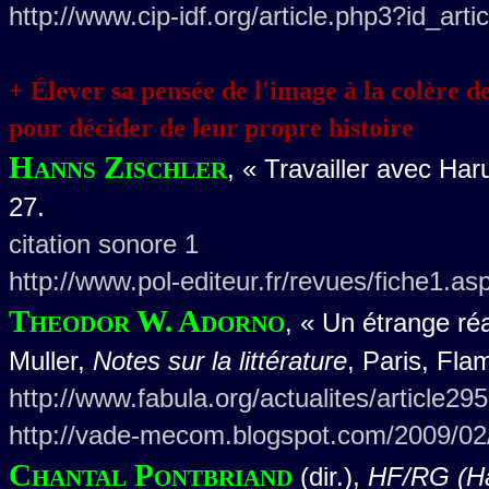
http://www.cip-idf.org/article.php3?id_art
+ Élever sa pensée de l'image à la colère d
pour décider de leur propre histoire
Hanns Zischler
, « Travailler avec Har
27.
citation sonore 1
http://www.pol-editeur.fr/revues/fiche1
Theodor W. Adorno
, « Un étrange réa
Muller,
Notes sur la littérature
, Paris, Fla
http://www.fabula.org/actualites/article29
http://vade-mecom.blogspot.com/2009/02/
Chantal Pontbriand
(dir.),
HF/RG (Ha