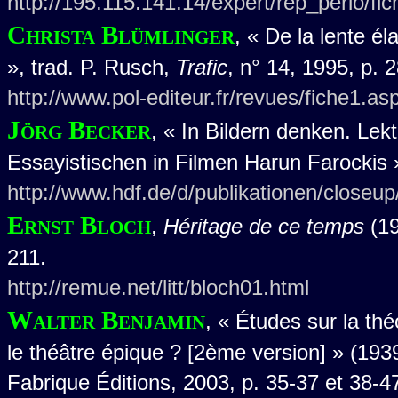
http://195.115.141.14/expert/rep_perio/fi
Christa Blümlinger
, « De la lente é
», trad. P. Rusch,
Trafic
, n° 14, 1995, p. 2
http://www.pol-editeur.fr/revues/fiche1
Jörg Becker
, « In Bildern denken. Le
Essayistischen in Filmen Harun Farockis 
http://www.hdf.de/d/publikationen/closeu
Ernst Bloch
,
Héritage de ce temps
(19
211.
http://remue.net/litt/bloch01.html
Walter Benjamin
, « Études sur la th
le théâtre épique ? [2ème version] » (1939
Fabrique Éditions, 2003, p. 35-37 et 38-4