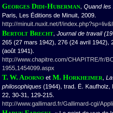
Georges Didi-Huberman
,
Quand les i
Paris, Les Éditions de Minuit, 2009.
http://minuit.nuxit.net/f/index.php?sp=liv
Bertolt Brecht
,
Journal de travail (1
265 (27 mars 1942), 276 (24 avril 1942), 
(août 1941).
http://www.chapitre.com/CHAPITRE/fr/BOOK
1955,1454099.aspx
T. W. Adorno
M. Horkheimer
et
,
La
philosophiques
(1944), trad. É. Kaufholz, 
22, 30-31, 129-215.
http://www.gallimard.fr/Gallimard-cgi/App
Harun Farocki