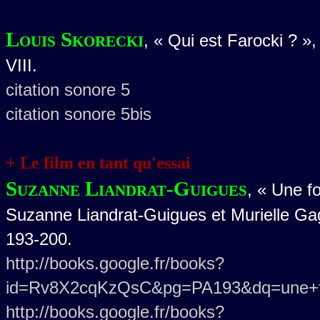
Louis Skorecki
, « Qui est Farocki ? »,
VIII.
citation sonore 5
citation sonore 5bis
+ Le film en tant qu'essai
Suzanne Liandrat-Guigues
, « Une f
Suzanne Liandrat-Guigues et Murielle Gag
193-200.
http://books.google.fr/books?
id=Rv8X2cqKzQsC&pg=PA193&dq=une+f
http://books.google.fr/books?