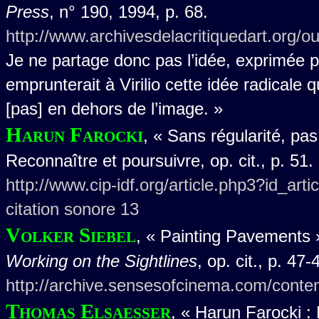
Press
, n° 190, 1994, p. 68.
http://www.archivesdelacritiquedart.org/o
Je ne partage donc pas l’idée, exprimée p
emprunterait à Virilio cette idée radicale q
[pas] en dehors de l’image. »
Harun Farocki
, « Sans régularité, pas
Reconnaître et poursuivre, op. cit., p. 51.
http://www.cip-idf.org/article.php3?id_art
citation sonore 13
Volker Siebel
, « Painting Pavements »
Working on the Sightlines
, op. cit., p. 47-
http://archive.sensesofcinema.com/conten
Thomas Elsaesser
, « Harun Farocki : F