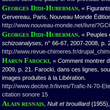
Georges Didi-Huberman
, « Figurants
Gervereau, Paris, Nouveau Monde Édition
http://www.nouveau-monde.net/livre/?G
Georges Didi-Huberman
, « Peuples 
schizoanalyses
, n° 66-67, 2007-2008, p. 
http://www.revue-chimeres.fr/drupal_chi
Harun Farocki
, « Comment montrer de
2009, p. 21. Farocki, dans ces lignes, so
images produites à la Libération.
http://www.decitre.fr/livres/Trafic-N-70
citation sonore 15
Alain resnais
,
Nuit et brouillard
(1955),