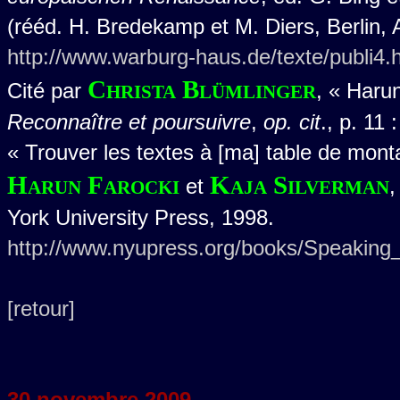
(rééd. H. Bredekamp et M. Diers, Berlin, 
http://www.warburg-haus.de/texte/publi4.
Christa Blümlinger
Cité par
, « Harun
Reconnaître et poursuivre
,
op. cit
., p. 11 :
« Trouver les textes à [ma] table de mon
Harun Farocki
Kaja Silverman
et
York University Press, 1998.
http://www.nyupress.org/books/Speaking
[retour]
30 novembre 2009