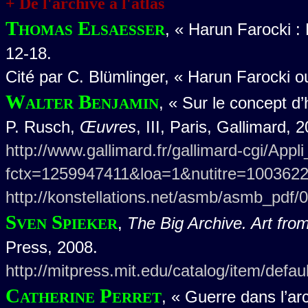
+ De l'archive à l'atlas
Thomas Elsaesser
, « Harun Farocki : 
12-18.
Cité par C. Blümlinger, « Harun Farocki ou l
Walter Benjamin
, « Sur le concept d’
P. Rusch,
Œuvres
, III, Paris, Gallimard, 
http://www.gallimard.fr/gallimard-cgi/Appli_
fctx=1259947411&loa=1&nutitre=100362
http://konstellations.net/asmb/asmb_pdf/
Sven Spieker
,
The Big Archive. Art fr
Press, 2008.
http://mitpress.mit.edu/catalog/item/defa
Catherine Perret
, « Guerre dans l’ar