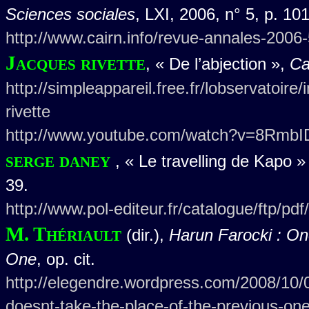
Sciences sociales
, LXI, 2006, n° 5, p. 10
http://www.cairn.info/revue-annales-2006
Jacques rivette
, « De l’abjection »,
Ca
http://simpleappareil.free.fr/lobservatoir
rivette
http://www.youtube.com/watch?v=8RmbI
serge daney
, « Le travelling de Kapo 
39.
http://www.pol-editeur.fr/catalogue/ftp/pdf
M. Thériault
(dir.),
Harun Farocki : On
One
, op. cit.
http://elegendre.wordpress.com/2008/10/0
doesnt-take-the-place-of-the-previous-one