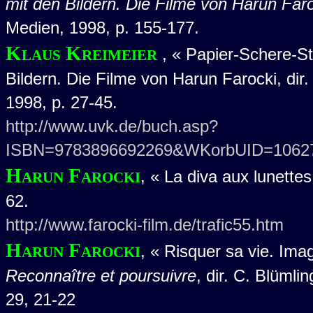
mit den Bildern. Die Filme von Harun Far
Medien, 1998, p. 155-177.
Klaus Kreimeier
, « Papier-Schere-St
Bildern. Die Filme von Harun Farocki, dir
1998, p. 27-45.
http://www.uvk.de/buch.asp?
ISBN=9783896692269&WKorbUID=1062
Harun Farocki
, « La diva aux lunette
62.
http://www.farocki-film.de/trafic55.htm
Harun Farocki
, « Risquer sa vie. Ima
Reconnaître et poursuivre
, dir. C. Blüml
29, 21-22