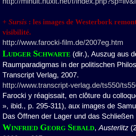
http://minuit.nuxit.net/f/index.php?sp=liv
+
Sursis
: les images de Westerbork remontée
visibilité.
http://www.farocki-film.de/2007eg.htm
Ludger Schwarte
(dir.), Auszug aus
Raumparadigmas in der politischen Philos
Transcript Verlag, 2007.
http://www.transcript-verlag.de/ts550/ts5
Farocki y réagissait, en clôture du colloq
», ibid., p. 295-311), aux images de Samu
Das Öffnen der Lager und das Schließen de
Winfried Georg Sebald
,
Austerlitz
(2