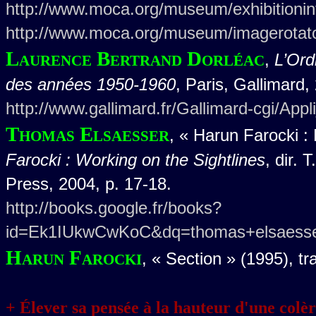
http://www.moca.org/museum/exhibitioni
http://www.moca.org/museum/imagerotat
Laurence Bertrand Dorléac
,
L’Ord
des années 1950-1960
, Paris, Gallimard,
http://www.gallimard.fr/Gallimard-cgi/App
Thomas Elsaesser
, « Harun Farocki :
Farocki : Working on the Sightlines
, dir.
Press, 2004, p. 17-18.
http://books.google.fr/books?
id=Ek1IUkwCwKoC&dq=thomas+elsaesser,
Harun Farocki
, « Section » (1995), tr
+ Élever sa pensée à la hauteur d'une colèr