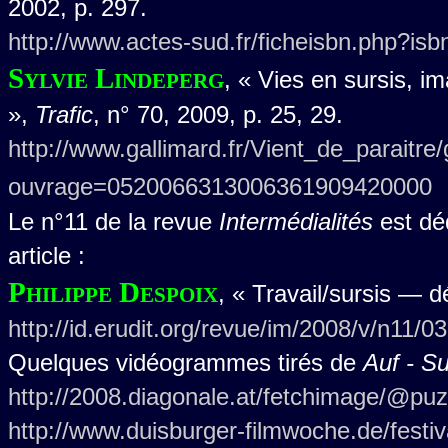
2002, p. 297.
http://www.actes-sud.fr/ficheisbn.php?i
Sylvie Lindeperg
, « Vies en sursis, 
»,
Trafic
, n° 70, 2009, p. 25, 29.
http://www.gallimard.fr/Vient_de_paraitre/
ouvrage=0520066313006361909420000
Le n°11 de la revue
Intermédialités
est déd
article :
Philippe Despoix
, « Travail/sursis — d
http://id.erudit.org/revue/im/2008/v/n11/
Quelques vidéogrammes tirés de
Auf -
Su
http://2008.diagonale.at/fetchimage/@
http://www.duisburger-filmwoche.de/festi