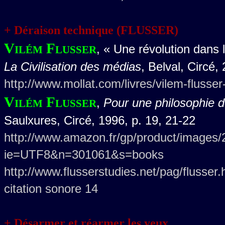
+ Déraison technique (FLUSSER)
Vilém Flusser
, « Une révolution dans 
La Civilisation des médias
, Belval, Circé,
http://www.mollat.com/livres/vilem-flusse
Vilém Flusser
,
Pour une philosophie d
Saulxures, Circé, 1996, p. 19, 21-22
http://www.amazon.fr/gp/product/image
ie=UTF8&n=301061&s=books
http://www.flusserstudies.net/pag/flusser
citation sonore 14
+ Désarmer et réarmer les yeux