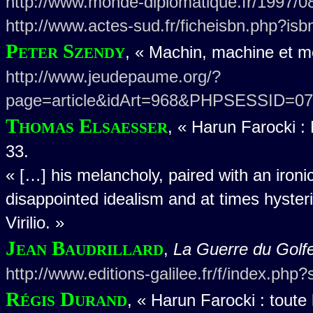
http://www.monde-diplomatique.fr/1997/0
http://www.actes-sud.fr/ficheisbn.php?i
Peter Szendy
, « Machin, machine et 
http://www.jeudepaume.org/?
page=article&idArt=968&PHPSESSID=07
Thomas Elsaesser
, « Harun Farocki : 
33.
« […] his melancholy, paired with an ironic 
disappointed idealism and at times hyster
Virilio. »
Jean Baudrillard
,
La Guerre du Golfe
http://www.editions-galilee.fr/f/index.php
Régis Durand
, « Harun Farocki : tout