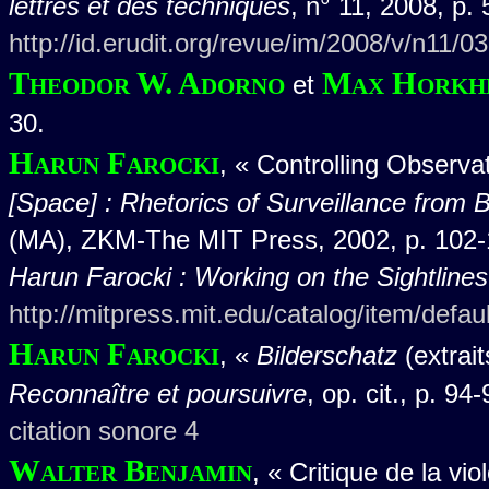
lettres et des techniques
, n° 11, 2008, p. 
http://id.erudit.org/revue/im/2008/v/n11/0
Theodor W. Adorno
Max Horkh
et
30.
Harun Farocki
, « Controlling Observa
[Space] : Rhetorics of Surveillance from 
(MA), ZKM-The MIT Press, 2002, p. 102-1
Harun Farocki : Working on the Sightlines
http://mitpress.mit.edu/catalog/item/defa
Harun Farocki
, «
Bilderschatz
(extrait
Reconnaître et poursuivre
, op. cit., p. 94-
citation sonore 4
Walter Benjamin
, « Critique de la vi