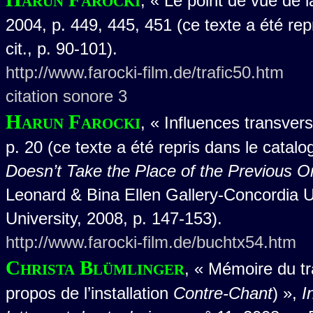
, « Le point de vue de 
2004, p. 449, 445, 451 (ce texte a été rep
cit., p. 90-101).
http://www.farocki-film.de/trafic50.htm
citation sonore 3
Harun Farocki
, « Influences transver
p. 20 (ce texte a été repris dans le catalo
Doesn’t Take the Place of the Previous O
Leonard & Bina Ellen Gallery-Concordia U
University, 2008, p. 147-153).
http://www.farocki-film.de/buchtx54.htm
Christa Blümlinger
, « Mémoire du tr
propos de l’installation
Contre-Chant
) »,
I