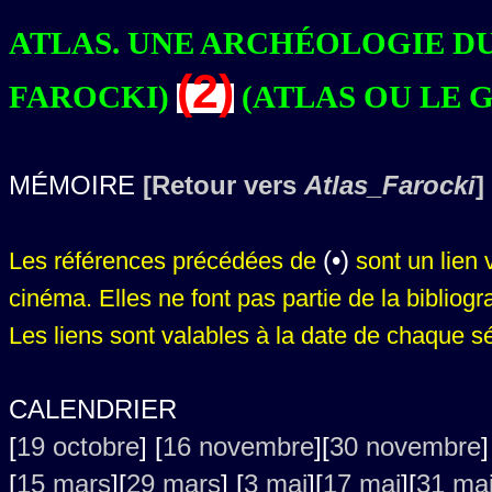
ATLAS. UNE ARCHÉOLOGIE DU
(2)
FAROCKI)
(ATLAS OU LE G
MÉMOIRE
[Retour vers
Atlas_Farocki
]
(•)
Les références précédées de
sont un lien v
cinéma. Elles ne font pas partie de la bibliog
Les liens sont valables à la date de chaque s
CALENDRIER
[
19 octobre
] [
16 novembre
][
30 novembre
]
[
15 mars
][
29 mars
] [
3 mai
][
17 mai
][
31 ma