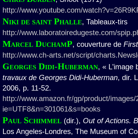
http://www.youtube.com/watch?v=26R9K
Niki de saint Phalle
, Tableaux-tirs
http://www.laboratoiredugeste.com/spip.p
Marcel DuchamP
, couverture de
First
http://www.ch-arts.net/script/charts.News
Georges Didi-Huberman
, « L’image 
travaux de Georges Didi-Huberman
, dir.
2006, p. 11-52.
http://www.amazon.fr/gp/product/image
ie=UTF8&n=301061&s=books
Paul Schimmel
(dir.),
Out of Actions. 
Los Angeles-Londres, The Museum of Co