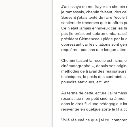
J'ai essayé de me frayer un chemin d
je ramassais, chemin faisant, des ca
Souvent j'étais tenté de faire l'écol
sentiers de traverses que tu offres p
Ce n'était jamais ennuyeux car les 
pas (le président Lebrun embarrassé
président Clémenceau piégé par la 
oppressant car les citations sont gé
requièrent pas pas une longue atten
Chemin faisant la récolte est riche, o
cinématographe », depuis ses origines
méthodes de travail des réalisateurs 
techniques, le poids des contraintes 
pouvoirs étatiques, etc. etc.
Au terme de cette lecture j'ai ramass
reconstitué mon petit cinéma à moi. D
dans le droit fil d'une pédagogie « int
réinventer en quelque sorte le fil à c
Voilà résumé ce que j'ai cru compren