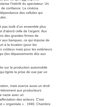
larise l'intérêt du spectateur. Un
ons de confiance. Le cinéma
terdépendance des cellules qui
ules.
 pas isolé d'un ensemble plus
et d'abord celle de l'argent. Aux
ins des grandes firmes de
urir aux banques, ce qui impose de
rt à la location (pour les
es coûteux mais pour les extérieurs
mps (les dépassements dûs aux
uée sur la production automobile
i ligote la prise de vue par un
éation, mais exerce aussi un droit
entièrement aux producteurs
e nazie avec un
affectation des acteurs. C'est
est « organisée » : 1940, Chambre