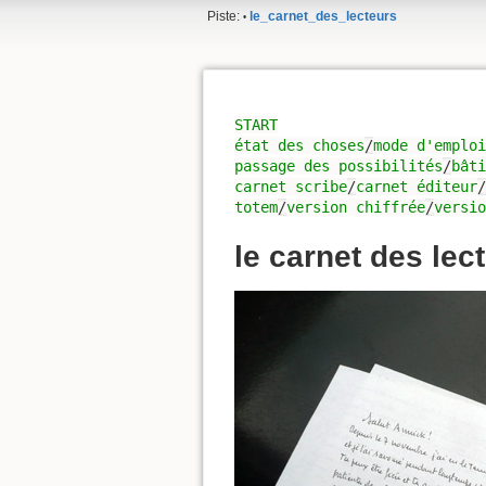
Piste:
le_carnet_des_lecteurs
•
START
état des choses
/
mode d'emploi
passage des possibilités
/
bâti
carnet scribe
/
carnet éditeur
totem
/
version chiffrée
/
versio
le carnet des lec