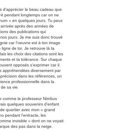
ps d'apprécier le beau cadeau que
vouré pendant longtemps car on ne
gnum » en quelques jours. Tu peux
re arrivée après des années de
tions des publications qui
 nos jours. Je me suis donc trouvé
nie car l'oeuvre est à ton image
ligne de toi. Je retrouve là ta
ais les choix des citations sont les
ements et ta tolérance. Sur chaque
ouvent opposés s'exprimer car il
tes appréhendées diversement par
précision dans les références, un
cience professionnelle dans la
 de sa vie.
re comme le professeur Nimbus
vais quelques souvenirs d'enfant
 de quartier avec mon « grand
ano pendant l'entracte, les
homme invisible » dont on ne voyait
arque des pas dans la neige.