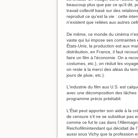
beaucoup plus que par ce qu'il dit, po
travail collectif basé sur des relati
reproduit ce qu'est la vie : cette in
n'existent que reliées aux autres cell
De même, ce monde du cinéma n'est
vaste qui lui impose ses contraintes 
États-Unis, la production est aux ma
distribution, en France, il faut reco
faire un film à l'économie. On a recou
costumes, etc.), on réduit les voyag
on reste à la merci des aléas du te
jours de pluie, etc.).
L'industrie du film aus U.S. est calq
avec une décomposition des tâches qu
programme précis préétabli.
L'État peut apporter son aide à la cr
de censure s'il ne se substitue pas 
comme ce fut le cas dans l'Allemagn
Reichofilmintendant qui décidait de l'
aussi sous Vichy que la profession 