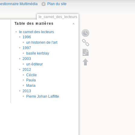
estionnaire Multimédia
Plan du site
le_carnet_des_lecteurs
Table des matières
le carnet des lecteurs
1996
un historien de l'art
1997
basile kerblay
2003
un éditeur
2012
exportation ODT
Cécile
Paula
Maria
2013
Pierre Johan Laffitte