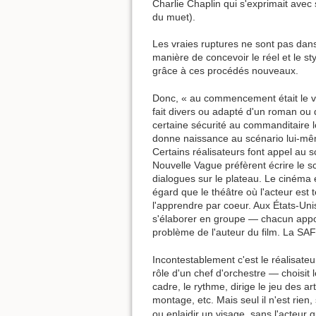
Charlie Chaplin qui s'exprimait ave
du muet).
Les vraies ruptures ne sont pas dan
manière de concevoir le réel et le s
grâce à ces procédés nouveaux.
Donc, « au commencement était le ve
fait divers ou adapté d'un roman ou
certaine sécurité au commanditaire l
donne naissance au scénario lui-m
Certains réalisateurs font appel au s
Nouvelle Vague préfèrent écrire le s
dialogues sur le plateau. Le cinéma 
égard que le théâtre où l'acteur est t
l'apprendre par coeur. Aux États-Un
s'élaborer en groupe — chacun appo
problème de l'auteur du film. La SAF 
Incontestablement c'est le réalisate
rôle d'un chef d'orchestre — choisit le
cadre, le rythme, dirige le jeu des 
montage, etc. Mais seul il n'est rien, 
ou enlaidir un visage, sans l'acteur q