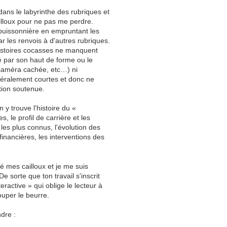
ans le labyrinthe des rubriques et
illoux pour ne pas me perdre.
e buissonnière en empruntant les
ar les renvois à d'autres rubriques.
histoires cocasses ne manquent
 par son haut de forme ou le
caméra cachée, etc…) ni
néralement courtes et donc ne
tion soutenue.
n y trouve l'histoire du «
, le profil de carrière et les
les plus connus, l'évolution des
financières, les interventions des
é mes cailloux et je me suis
e sorte que ton travail s'inscrit
eractive » qui oblige le lecteur à
ouper le beurre.
dre :