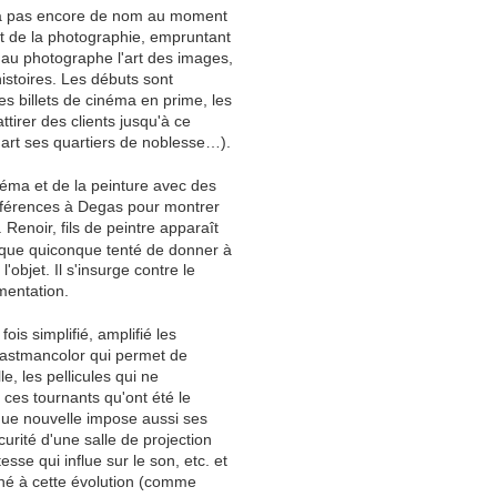
 n'a pas encore de nom au moment
 et de la photographie, empruntant
t au photographe l'art des images,
histoires. Les débuts sont
es billets de cinéma en prime, les
attirer des clients jusqu'à ce
 art ses quartiers de noblesse…).
néma et de la peinture avec des
références à Degas pour montrer
 Renoir, fils de peintre apparaît
 que quiconque tenté de donner à
'objet. Il s'insurge contre le
entation.
ois simplifié, amplifié les
 Eastmancolor qui permet de
lle, les pellicules qui ne
ces tournants qu'ont été le
ique nouvelle impose aussi ses
urité d'une salle de projection
esse qui influe sur le son, etc. et
gné à cette évolution (comme