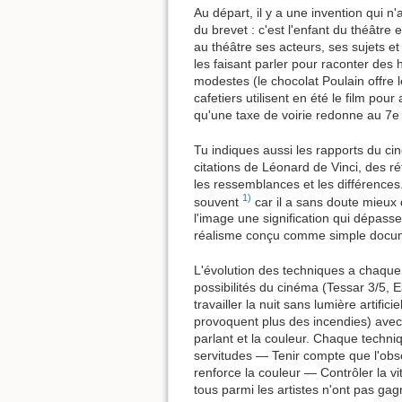
Au départ, il y a une invention qui
du brevet : c'est l'enfant du théâtre
au théâtre ses acteurs, ses sujets e
les faisant parler pour raconter des 
modestes (le chocolat Poulain offre l
cafetiers utilisent en été le film pour 
qu'une taxe de voirie redonne au 7e
Tu indiques aussi les rapports du ci
citations de Léonard de Vinci, des 
les ressemblances et les différences.
1)
souvent
car il a sans doute mieux
l'image une signification qui dépasse l
réalisme conçu comme simple docum
L'évolution des techniques a chaque f
possibilités du cinéma (Tessar 3/5,
travailler la nuit sans lumière artificie
provoquent plus des incendies) avec 
parlant et la couleur. Chaque techn
servitudes — Tenir compte que l'obsc
renforce la couleur — Contrôler la vit
tous parmi les artistes n'ont pas ga