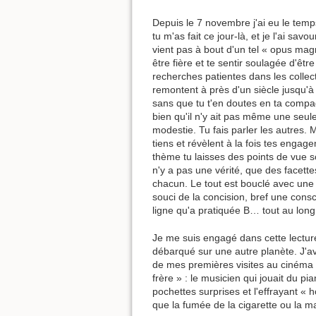
Depuis le 7 novembre j'ai eu le tem
tu m'as fait ce jour-là, et je l'ai sa
vient pas à bout d'un tel « opus ma
être fière et te sentir soulagée d'êt
recherches patientes dans les collec
remontent à près d'un siècle jusqu'à
sans que tu t'en doutes en ta compag
bien qu'il n'y ait pas même une seule 
modestie. Tu fais parler les autres. M
tiens et révèlent à la fois tes engag
thème tu laisses des points de vue s
n'y a pas une vérité, que des facet
chacun. Le tout est bouclé avec une 
souci de la concision, bref une cons
ligne qu'a pratiquée B… tout au long
Je me suis engagé dans cette lectu
débarqué sur une autre planète. J'a
de mes premières visites au cinéma
frère » : le musicien qui jouait du pi
pochettes surprises et l'effrayant « 
que la fumée de la cigarette ou la m