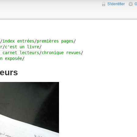
S'identifier
G
/
index entrées
/
premières pages
/
r
/
c'est un livre
/
/
carnet lecteurs
/
chronique revues
/
n exposée
/
teurs