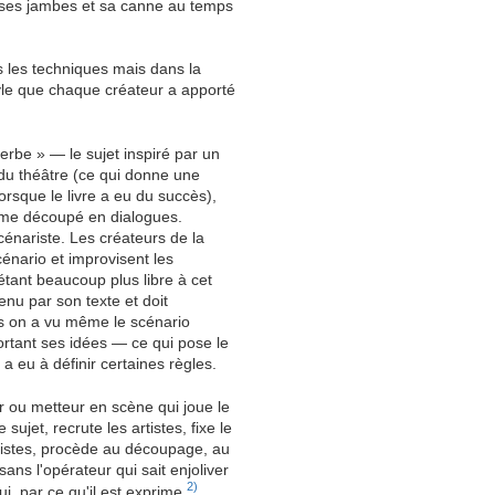
c ses jambes et sa canne au temps
s les techniques mais dans la
tyle que chaque créateur a apporté
rbe » — le sujet inspiré par un
 du théâtre (ce qui donne une
orsque le livre a eu du succès),
ême découpé en dialogues.
cénariste. Les créateurs de la
cénario et improvisent les
étant beaucoup plus libre à cet
enu par son texte et doit
is on a vu même le scénario
rtant ses idées — ce qui pose le
a eu à définir certaines règles.
ur ou metteur en scène qui joue le
 sujet, recrute les artistes, fixe le
artistes, procède au découpage, au
sans l'opérateur qui sait enjoliver
2)
ui, par ce qu'il
est
exprime