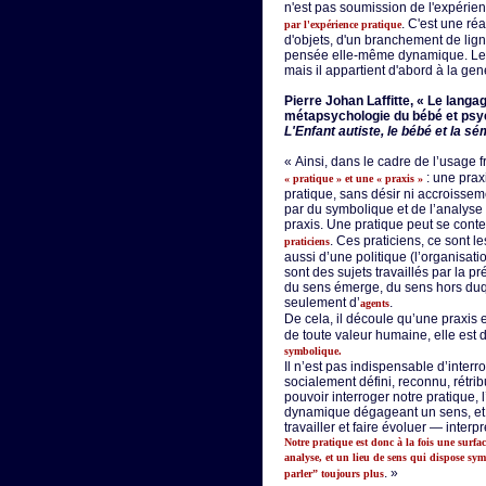
n'est pas soumission de l'expérien
. C'est une réa
par l'expérience pratique
d'objets, d'un branchement de lig
pensée elle-même dynamique. Le s
mais il appartient d'abord à la gen
Pierre Johan Laffitte, « Le lang
métapsychologie du bébé et psyc
L'Enfant autiste, le bébé et la sé
« Ainsi, dans le cadre de l’usage f
: une prax
« pratique » et une « praxis »
pratique, sans désir ni accroisseme
par du symbolique et de l’analyse 
praxis. Une pratique peut se cont
. Ces praticiens, ce sont 
praticiens
aussi d’une politique (l’organisatio
sont des sujets travaillés par la p
du sens émerge, du sens hors duque
seulement d’
.
agents
De cela, il découle qu’une praxis
de toute valeur humaine, elle est
symbolique.
Il n’est pas indispensable d’interr
socialement défini, reconnu, rétribu
pouvoir interroger notre pratique, 
dynamique dégageant un sens, et s
travailler et faire évoluer — interpr
Notre pratique est donc à la fois une surfac
analyse, et un lieu de sens qui dispose sym
. »
parler” toujours plus