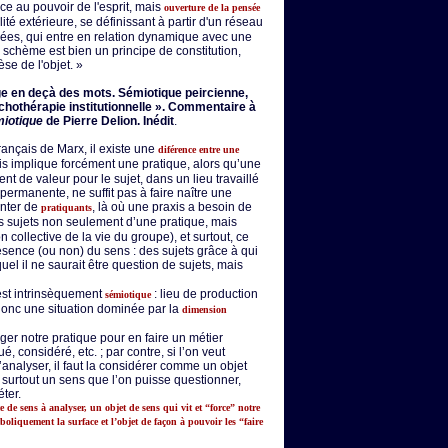
ce au pouvoir de l'esprit, mais
ouverture de la pensée
lité extérieure, se définissant à partir d'un réseau
nées, qui entre en relation dynamique avec une
chème est bien un principe de constitution,
èse de l'objet. »
age en deçà des mots. Sémiotique peircienne,
hothérapie institutionnelle ». Commentaire à
miotique
de Pierre Delion. Inédit
.
rançais de Marx, il existe une
diférence entre une
is implique forcément une pratique, alors qu’une
nt de valeur pour le sujet, dans un lieu travaillé
permanente, ne suffit pas à faire naître une
enter de
, là où une praxis a besoin de
pratiquants
les sujets non seulement d’une pratique, mais
n collective de la vie du groupe), et surtout, ce
résence (ou non) du sens : des sujets grâce à qui
l il ne saurait être question de sujets, mais
 est intrinsèquement
: lieu de production
sémiotique
 donc une situation dominée par la
dimension
oger notre pratique pour en faire un métier
é, considéré, etc. ; par contre, si l’on veut
l’analyser, il faut la considérer comme un objet
urtout un sens que l’on puisse questionner,
éter.
e de sens à analyser, un objet de sens qui vit et “force” notre
boliquement la surface et l’objet de façon à pouvoir les “faire