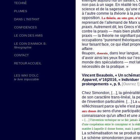
exemple aujourd’hui un savant, c’
TECHNÈ
non pas à un sage. En réalité les G
science et de la sagesse, qu’une 
PLUMES
à l’autre comme la
théorie
à la
pra
opposition.
La théorie, au sens grec, n’
DANS L'INSTANT
reprenant de l’allemand de Marx un
praxis
. Autrement dit, les Grecs n
CONFIDENCES
contre la praxis — mais bien plutôt
praxis — la théorie ne signifiant 
LE COIN DES AMIS
occupations “purement théoriques”
LE COIN D'ANNICK B.
leur faisant face, ce qui était pro
filmographie
affaire
.
θεωρειν,
, dans leur langue, 
theorein
CONTACT
d’avoir ainsi les yeux fixés sur l’e
monde des spéculations — mot lat
RETOUR ACCUEIL
nécessités de la pratique. »
Vincent Beaubois, « Un schémati
LES WIKI D'OLC
le livre impossible
Appareil
, n°16|2016, « Individu
prolongements », p. 9.
[Ouvrez !]
Chez Simondon, […], la généralité 
de son caractère trans-linéal, la 
de l'invention particulière. […] La
c
réfléchissant parce qu'elle n'est p
au sens d'une participatio
aux choses
connaissance qu'un affect et une a
« […] l'invention technique ne se fait jamais à
d'une coopération entre le concepteur et la réa
matière à laquelle il donne forme, mais à parti
La schématisation ne se produit q
Le schème simondonien joue ainsi 