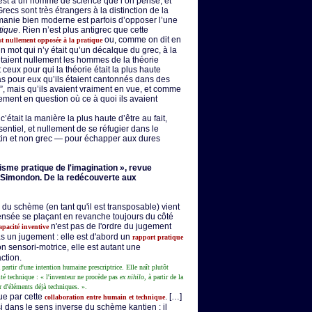
est à un homme de science que l’on pense, et
recs sont très étrangers à la distinction de la
manie bien moderne est parfois d’opposer l’une
tique
. Rien n’est plus antigrec que cette
ou, comme on dit en
est nullement opposée à la pratique
 mot qui n’y était qu’un décalque du grec, à la
’étaient nullement les hommes de la théorie
 ceux pour qui la théorie était la plus haute
pas pour eux qu’ils étaient cantonnés dans des
, mais qu’ils avaient vraiment en vue, et comme
prement en question où ce à quoi ils avaient
c’était la manière la plus haute d’être au fait,
ssentiel, et nullement de se réfugier dans le
in et non grec — pour échapper aux dures
sme pratique de l'imagination », revue
er Simondon. De la redécouverte aux
du schème (en tant qu'il est transposable) vient
pensée se plaçant en revanche toujours du côté
n'est pas de l'ordre du jugement
apacité inventive
as un jugement : elle est d'abord un
rapport pratique
n sensori-motrice, elle est autant une
ction.
 partir d'une intention humaine prescriptrice. Elle naît plutôt
lité technique : « l'inventeur ne procède pas
ex nihilo
, à partir de la
r d'éléments déjà techniques. ».
ue par cette
. […]
collaboration entre humain et technique
dans le sens inverse du schème kantien : il