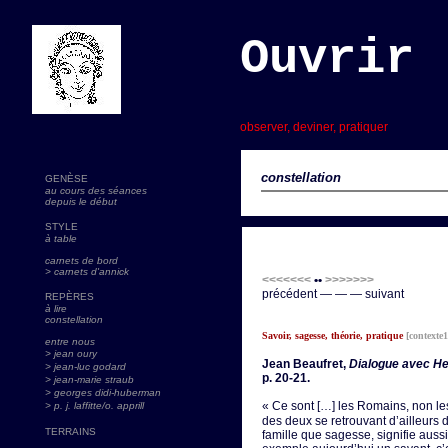
Ouvrir 
s
observer, deviner, pratiquer
constellation
GENÈSE
au cours des séances
depuis le début
STYLE
à table
carnets de bord
> carnets d'annick
<<<<<<<
••
>>>>>>>
précédent — — — suivant
REPÈRES
à lire
constellation
Savoir, sagesse, théorie, pratique
[contexte1
entre nous
> jean oury
Jean Beaufret,
Dialogue avec He
> jean-luc godard
p. 20-21.
>
jean-marie straub
> georges didi-huberman
« Ce sont […] les Romains, non l
> p. j. laffitte/o. apprill
des deux se retrouvant d’ailleurs 
TERRAINS
famille que sagesse, signifie auss