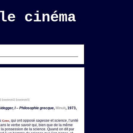
le cinéma
]
[contexte2]
[contexte3]
idegger, I – Philosophie grecque
,
Minuit
, 1973,
es
, qui ont opposé
sagesse
et
science
, l’unité
Grecs
dans le verbe
savoir
qui, bien que de la même
i la possession de la science. Quand on dit par