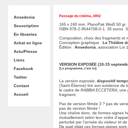
Passage du cinéma, 4992
Ansedonia
165 x 240 mm. PlanoPak Weiß 50 gr. 
Souscription
ISBN 978-2-9544708-0-1. 35 euros. 
En librairies
Composition, choix des fragments et
Conception graphique :
Le Théâtre d
Achat en ligne
Édition :
Ansedonia
, association Loi 
Actu/Presse
Liens
VERSION EXPOSÉE (10-15 septembr
Facebook
[Le programme, c'est ici]
Twitter
La
version exposée
,
dispositif tempo
(Saint-Étienne) tire son existence de 
Contact
le cadre de
RABBIA ECCETERA
, une
Accueil
fragment.
Pas de version filmée 3 ? pas de vers
pas de version filmée !
Une chaîne donc, de formes-signes hé
mutuellement selon leur ordre d'apparit
perturbé par l'arrivée du visiteur et 
De quel objet ces formes-signes sont-el