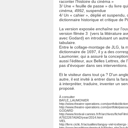
raconter l'histoire du cinéma »
3/ Une « feuille de passe » du livre qui
cinéma, 4992
, suspendue
4/ Un « cahier », déplié et suspendu, 
dictionnaire historique et critique de 
La version exposée
enchaîne
sur l'ou
version filmée 3 (vers la littérature av
avec Godard) en introduisant un autre
tabulaire.
Entre le collage-montage de JLG, la
dictionnaire de 1697, il y a des
corres
Laumonier, qui a assuré la conception 
aussi l'éditeur, aux Belles Lettres, d
pas d'évoquer dans ses interventions.
Et le visiteur dans tout ça ? D'un angl
autre, il est invité à entrer dans la f
à interpréter, traduire, inventer un sen
proposé.
À consulter
BAYLE_LAUMONIER
http://www.theatre-operations.com/portfolio/diction
http://www.theatre-operations.com/portfolio/pas
GODARD
http://www.festival-cannes.fr/fr/archives/ficheF
A7922267A0AD/year/2014.html
VIEL
http://livre.ciclic.fr/actualites/tanguy-viel-icebergs
http://www.leseditionsdeminuit.fr/f/index.php?sp=