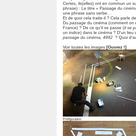
Certes, ils(elles) ont en commun un s
phrase) : Le titre « Passage du ciné
une phrase sans verbe…
Et de quoi cela traite-il ? Cela parle d
Du
passage
du cinéma (comment on dit
France) ? De ce qu'il se passe (
il se 
un indice
) dans le cinéma ? D'un lieu q
passage du cinéma, 4992
? Quoi d'au
Voir toutes les images
[
Ouvrez !
]
Préfiguration