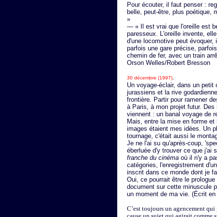
Pour écouter, il faut penser : re
belle, peut-être, plus poétique,
»
— « Il est vrai que l'oreille est 
paresseux. L'oreille invente, ell
d'une locomotive peut évoquer, 
parfois une gare précise, parfoi
chemin de fer, avec un train ar
Orson Welles/Robert Bresson
.
30 décembre (1997)
Un voyage-éclair, dans un petit 
jurassiens et la rive godardien
frontière. Partir pour ramener d
à Paris, à mon projet futur. Des
viennent : un banal voyage de 
Mais, entre la mise en forme et 
images étaient mes idées. Un plan
tournage, c'était aussi le monta
Je ne l'ai su qu'après-coup, 'sp
éberluée d'y trouver ce que j'a
franche du cinéma
où il n'y a p
catégories, l'enregistrement d'u
inscrit dans ce monde dont je fai
Oui, ce pourrait être le prologue 
document sur cette minuscule p
un moment de ma vie. (Écrit en 
C’est toujours un agencement qui 
cause un sujet qui agirait comme s