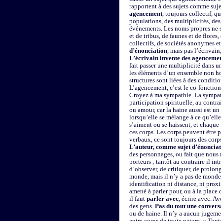
rapportent à des sujets comme suj
agencement
, toujours collectif, q
populations, des multiplicités, des 
événements. Les noms propres ne 
et de tribus, de faunes et de flores
collectifs, de sociétés anonymes 
d’énonciation
, mais pas l’écrivain
L’écrivain invente des agencemen
fait passer une multiplicité dans un
les éléments d’un ensemble non ho
structures sont liées à des condit
L’agencement, c’est le co-fonction
Croyez à ma sympathie. La sympat
participation spirituelle, au contra
ou amour, car la haine aussi est un
lorsqu’elle se mélange à ce qu’elle
s’aiment ou se haïssent, et chaque 
ces corps. Les corps peuvent être 
verbaux, ce sont toujours des corp
L’auteur, comme sujet d’énonciati
des personnages, ou fait que nous n
porteurs ; tantôt au contraire il i
d’observer, de critiquer, de prolon
monde, mais il n’y a pas de monde 
identification ni distance, ni prox
amené à parler pour, ou à la place
il faut
parler avec
, écrire avec. 
des gens.
Pas du tout une convers
ou de haine. Il n’y a aucun jugem
entre corps de toute nature. « Tou