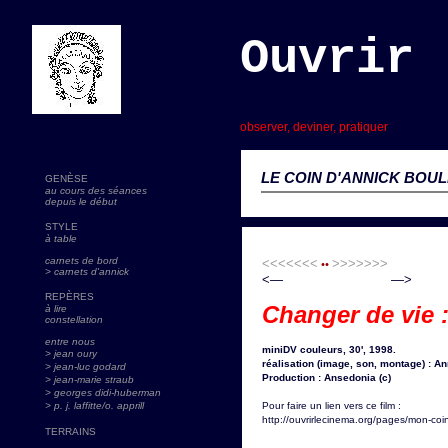
Ouvrir 
s
observer, deviner, pratiquer
LE COIN D'ANNICK BOUL
GENÈSE
au cours des séances
depuis le début
STYLE
à table
carnets de bord
<<<<<<<
>>>>>>>
••
> carnets d'annick
<— —>
REPÈRES
Changer de vie 
à lire
constellation
entre nous
miniDV couleurs, 30', 1998.
> jean oury
réalisation (image, son, montage) : A
> jean-luc godard
Production : Ansedonia (c)
>
jean-marie straub
> georges didi-huberman
> p. j. laffitte/o. apprill
Pour faire un lien vers ce film :
http://ouvrirlecinema.org/pages/mon-coi
TERRAINS