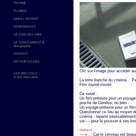
TECHNÈ
PLUMES
DANS L'INSTANT
CONFIDENCES
LE COIN DES AMIS
LE COIN D'ANNICK B.
filmographie
CONTACT
RETOUR ACCUEIL
Clic
sur l'image pour accéder au
LES WIKI D'OLC
le livre impossible
La
terre franche
du cinéma… Pen
Film
tourné-monté
.
Ce serait :
Un film-prétexte pour un voyage
proche de Genève, ou bien :
Un voyage-prétexte pour un fil
Questionner ce lieu au moyen du
cinéma : repartir inlassablemen
vie — pour le pousser à ses limit
Dialogue
— « … Car le cerveau est beauco