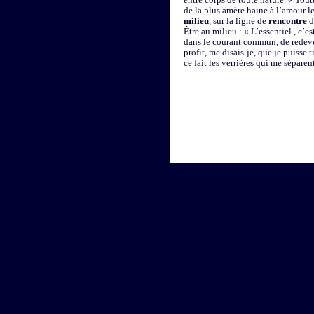
de la plus amère haine à l’amour le
milieu
, sur la ligne de
rencontre
d
Être au milieu : « L’essentiel , c’e
dans le courant commun, de redeven
profit, me disais-je, que je puisse t
ce fait les verrières qui me sépare