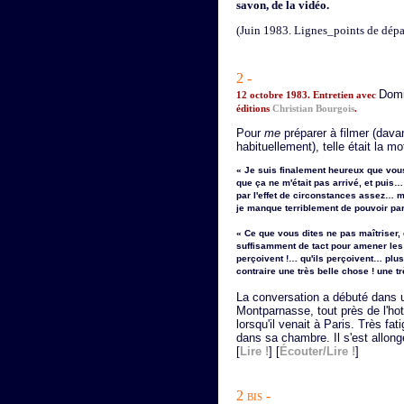
savon, de la vidéo.
(Juin 1983. Lignes_points de dép
2 -
Domi
12 octobre 1983. Entretien avec
éditions
Christian Bourgois
.
Pour
me
préparer à filmer (dava
habituellement), telle était la m
« Je suis finalement heureux que vou
que ça ne m'était pas arrivé, et puis
par l'effet de circonstances assez… m
je manque terriblement de pouvoir pa
« Ce que vous dites ne pas maîtriser,
suffisamment de tact pour amener les g
perçoivent !… qu'ils perçoivent… plu
contraire une très belle chose ! une t
La conversation a débuté dans u
Montparnasse, tout près de l'ho
lorsqu'il venait à Paris. Très fat
dans sa chambre. Il s'est allon
[
Lire !
] [
Écouter/Lire !
]
2 bis -