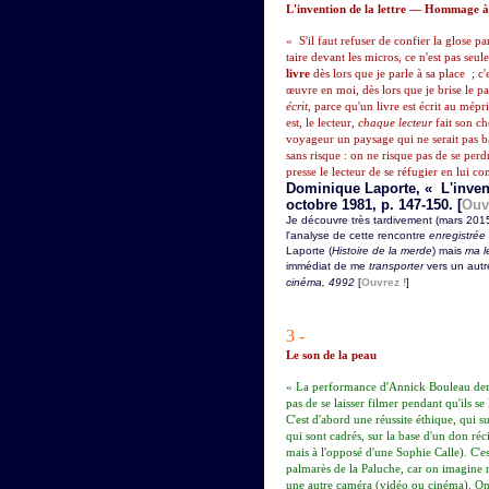
L'invention de la lettre — Hommage 
« S'il faut refuser de confier la glose pa
taire devant les micros, ce n'est pas se
livre
dès lors que je parle à sa place ; c
œuvre en moi, dès lors que je brise le pac
écrit
, parce qu'un livre est écrit au mépr
est, le lecteur,
chaque lecteur
fait son ch
voyageur un paysage qui ne serait pas b
sans risque : on ne risque pas de se per
presse le lecteur de se réfugier en lui c
Dominique Laporte, « L'invent
octobre 1981, p. 147-150. [
Ouv
Je découvre très tardivement (mars 2015
l'analyse de cette rencontre
enregistrée
Laporte (
Histoire de la merde
) mais
ma l
immédiat de me
transporter
vers un aut
cinéma, 4992
[
Ouvrez !
]
3 -
Le son de la peau
« La performance d'Annick Bouleau dem
pas de se laisser filmer pendant qu'ils se
C'est d'abord une réussite éthique, qui s
qui sont cadrés, sur la base d'un don r
mais à l'opposé d'une Sophie Calle). C'es
palmarès de la Paluche, car on imagine
une autre caméra (vidéo ou cinéma). On 