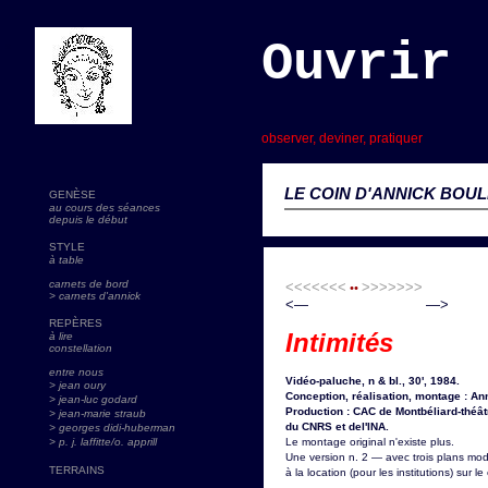
Ouvrir 
s
observer, deviner, pratiquer
LE COIN D'ANNICK BOUL
GENÈSE
au cours des séances
depuis le début
STYLE
à table
carnets de bord
<<<<<<<
>>>>>>>
••
> carnets d'annick
<— —>
REPÈRES
Intimités
à lire
constellation
entre nous
Vidéo-paluche, n & bl., 30', 1984.
> jean oury
Conception, réalisation, montage : A
> jean-luc godard
Production : CAC de Montbéliard-théât
>
jean-marie straub
du CNRS et del'INA.
> georges didi-huberman
> p. j. laffitte/o. apprill
Le montage original n'existe plus.
Une version n. 2 — avec trois plans mod
TERRAINS
à la location (pour les institutions) sur l