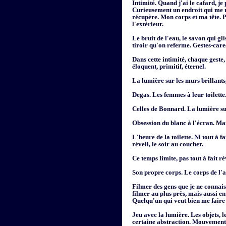
Intimité. Quand j'ai le cafard, j
Curieusement un endroit qui me ras
récupère. Mon corps et ma tête. P
l'extérieur.
Le bruit de l'eau, le savon qui gli
tiroir qu'on referme. Gestes-care
Dans cette intimité, chaque geste
éloquent, primitif, éternel.
La lumière sur les murs brillants,
Degas. Les femmes à leur toilette.
Celles de Bonnard. La lumière sur
Obsession du blanc à l'écran. Man
L'heure de la toilette. Ni tout à fai
réveil, le soir au coucher.
Ce temps limite, pas tout à fait ré
Son propre corps. Le corps de l'a
Filmer des gens que je ne connais
filmer au plus près, mais aussi en
Quelqu'un qui veut bien me faire
Jeu avec la lumière. Les objets, 
certaine abstraction. Mouvements 