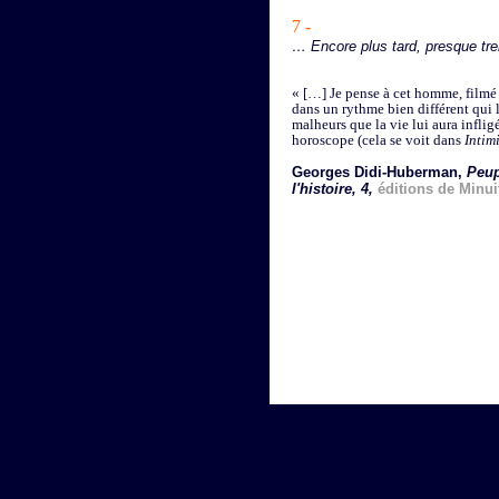
7 -
… Encore plus tard, presque tr
« […] Je pense à cet homme, filmé l
dans un rythme bien différent qui l
malheurs que la vie lui aura inflig
horoscope (cela se voit dans
Intim
Georges Didi-Huberman,
Peup
l'histoire, 4,
éditions de Minui