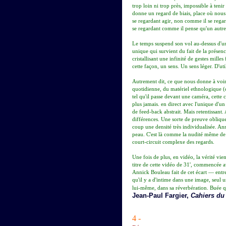
trop loin ni trop près, impossible à tenir
donne un regard de biais, place où nous 
se regardant agir, non comme il se regard
se regardant comme il pense qu'un autre 
Le temps suspend son vol au-dessus d'un
unique qui survient du fait de la présenc
cristallisant une infinité de gestes mille
cette façon, un sens. Un sens léger. D'util
Autrement dit, ce que nous donne à voir
quotidienne, du matériel ethnologique (
tel qu'il passe devant une caméra, cette 
plus jamais. en direct avec l'unique d'un 
de feed-back abstrait. Mais retentissant
différences. Une sorte de preuve oblique 
coup une densité très individualisée. A
peau. C'est là comme la nudité même de
court-circuit complexe des regards.
Une fois de plus, en vidéo, la vérité vie
titre de cette vidéo de 31', commencée a
Annick Bouleau fait de cet écart — entr
qu'il y a d'intime dans une image, seul
lui-même, dans sa réverbération. Buée qui
Jean-Paul Fargier,
Cahiers du
4 -