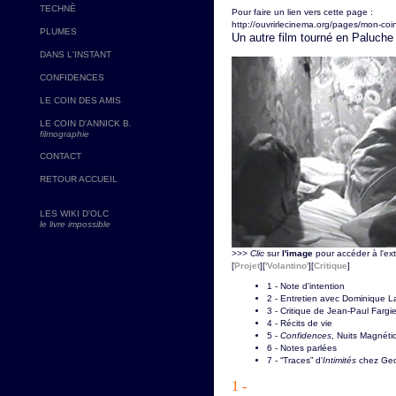
TECHNÈ
Pour faire un lien vers cette page :
http://ouvrirlecinema.org/pages/mon-coin/
PLUMES
Un autre film tourné en Paluche 
DANS L'INSTANT
CONFIDENCES
LE COIN DES AMIS
LE COIN D'ANNICK B.
filmographie
CONTACT
RETOUR ACCUEIL
LES WIKI D'OLC
le livre impossible
>>> Clic
sur
l'image
pour accéder à l'extr
[
Projet
][
'Volantino'
][
Critique
]
1 - Note d'intention
2 - Entretien avec Dominique L
3 - Critique de Jean-Paul Fargi
4 - Récits de vie
5 -
Confidences
, Nuits Magnéti
6 - Notes parlées
7 - “Traces” d'
Intimités
chez Geo
1 -