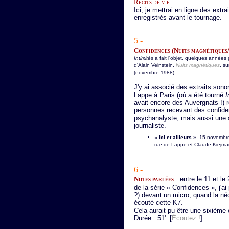
Récits de vie
Ici, je mettrai en ligne des extra
enregistrés avant le tournage.
5 -
Confidences (Nuits magnétiques
Intimités
a fait l'objet, quelques années p
d'Alain Veinstein,
Nuits magnétiques
, su
(novembre 1988)..
J'y ai associé des extraits sonor
Lappe à Paris (où a été tourné
I
avait encore des Auvergnats !) r
personnes recevant des confiden
psychanalyste, mais aussi une 
journaliste.
« Ici et ailleurs
», 15 novembre
rue de Lappe et Claude Kiejman,
6 -
Notes parlées
: entre le 11 et le
de la série « Confidences », j'ai
?) devant un micro, quand la néc
écouté cette K7.
Cela aurait pu être une sixième
Durée : 51'. [
Écoutez !
]