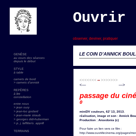
Ouvrir 
s
observer, deviner, pratiquer
LE COIN D'ANNICK BOUL
GENÈSE
au cours des séances
depuis le début
STYLE
à table
carnets de bord
<<<<<<<
>>>>>>>
••
> carnets d'annick
<— —>
REPÈRES
passage du cin
à lire
constellation
0
entre nous
> jean oury
> jean-luc godard
miniDV couleurs, 62' 13, 2013.
>
jean-marie straub
réalisation, image et son : Annick Bo
> georges didi-huberman
Production : Ansedonia (c)
> p. j. laffitte/o. apprill
Pour faire un lien vers ce film :
TERRAINS
http://www.ouvrirlecinema.org/pages/mon