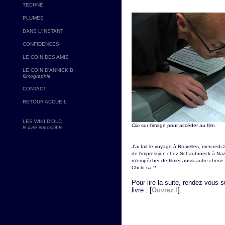
TECHNÈ
PLUMES
DANS L'INSTANT
CONFIDENCES
LE COIN DES AMIS
LE COIN D'ANNICK B.
filmographie
CONTACT
RETOUR ACCUEIL
LES WIKI D'OLC
Clic
sur l'image pour accéder au film.
le livre impossible
J'ai fait le voyage à Bruxelles, mercred
de l'impression chez Schaubroeck à Naza
m'empêcher de filmer aussi autre chose. 
Chi lo sa ?…
Pour lire la suite, rendez-vous 
livre : [
Ouvrez !
].