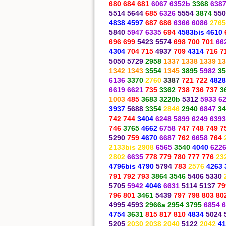
680 684 681
6067 6352b
3368
638
5514 5644
685
6326
5554
3874
550
4838 4597
687 686
6366 6086
2765
5840
5947 6335
694
4583bis 4610
696 699
5423 5574
698 700 701
66
4304
704 715
4937
709
4314
716 7
5050 5729
2958
1337 1338 1339 1
1342 1343
3554
1345
3895
5982
35
6136
3370
2760
3387
721 722
4828
6619 6621
735
3362
738 736 737
3
1003
485
3683 3220b
5312
5933 6
3937
5688
3354
2846
2940
6847
34
742 744
3404
6248 5899 6249 6393
746
3765
4662
6758
747 748 749 7
5290
759
4670
6687
762
6658
764
2133bis 2908
6565
3540
4040
622
2802
6635
778 779 780 777 776
23
4796bis 4790
5794
783
2576
4263 
791 792 793
3864 3546
5406 5330
5705
5942
4046
6631
5114 5137
79
796 801
3461
5439
797 798 803 80
4995 4593
2966a 2954 3795
6854 
4754
3631
815 817 810
4834
5024 
5205
2030 2038 2040
5122
2042
41