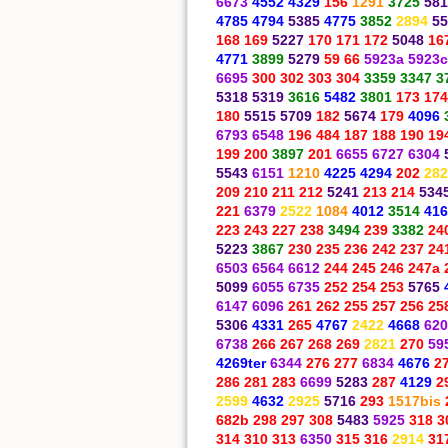
6673
4552 4329
156
1291
3725
581
4785 4794
5385
4775
3852
2894
55
168 169
5227
170 171 172
5048
16
4771
3899
5279
59 66
5923a 5923c
6695
300 302 303 304
3359 3347 3
5318 5319
3616
5482
3801
173 174
180
5515 5709
182
5674
179
4096
6793 6548
196 484 187 188 190 19
199 200
3897
201
6655 6727 6304
5543
6151
1210
4225 4294
202
282
209 210 211 212
5241
213 214
534
221
6379
2522
1084
4012
3514
416
223 243 227 238
3494
239
3382
24
5223
3867
230 235 236 242 237 24
6503 6564 6612
244 245 246 247a 
5099
6055 6735
252 254 253
5765
6147 6096
261 262 255 257 256 25
5306
4331
265
4767
2422
4668
620
6738
266 267 268 269
2821
270
59
4269ter
6344
276 277
6834
4676
2
286 281 283
6699
5283
287
4129
2
2599
4632
2925
5716
293
1517bis
682b 298 297 308
5483
5925
318 3
314 310 313
6350
315 316
2914
31