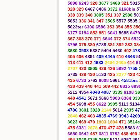
5898 6243
320
3677 3468
321
5015
328 329
6467 6486
3372
6168bis
5
338 339 340
3805
351 337
2980
50
5853
336 341 347
3565
5577 5535
5623ter
6306 6586
353 354
355 35
6177 6184
852 851
6041
5685
6479
367 368 370 371
6644
372 374
682
6796
379 380
6788
381 382 383 38
3680
3968
5387 5404 5460
402
478
405 406
4891
409
4445
410
4646
5
413 411 412
4633
2404 2405
414
6
2707
420
3809
428 426
5992
4759
5739
429 430
5133
425
2277
423 4
435
6733
5763
6008
5661
4581bis
438 439 440 441 509 442
6815 669
5212 4954
4048 4087
3339
6108
36
448
4541
5671 5668
5903 6364
333
454
5698
455
6622
3905
5113 5134
4786
3601 3828
2144
5614
2935
47
2848
462 463
4835 4769 3943 4269
3623
469 470
1803 1804
471
3514c
475
6331
2678
476 477 478
5583
6
6650 6642
487
6811 6782
488 490 
494
3648 3745 3657
5131 5257 49