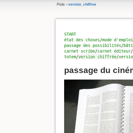
Piste:
version_chiffree
•
START
état des choses
/
mode d'emploi
passage des possibilités
/
bâti
carnet scribe
/
carnet éditeur
totem
/
version chiffrée
/
versio
passage du ciném