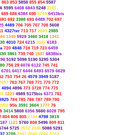
7
863 853
5858
855 854
5587
6 5595
6408 6843
5248
2181
689 688
6384
690
2745
6413bis
691 692
3388
693
6489
702 697
25
4489
706 705 707 708
5608
11
4327ter
713 717
2865
2985
344 1340
5929
3460 3418
1341
30
4010
724
6215
2682
6183
a
720
4848
718 719 723
6459
630 3861
739 740
1597
6838bis
298
5192 5098 5190 5295 5304
80
756 29
6076 6122
745 741
 6701 6417 6444 6493 6579 6629
52 753 754 26
4579 3949
5187
2657
763 767 769 771 770 772
6
4094
4896
773 3728 774 775
29
1223
4989 5175bis
6371
781
3925
784 785 786 787 789 790
2502
95b
3591 3604
1777
76
9
3414
5808
6356
5660
6028
795
2 804 806 805
2744
4798
3819
6187
1121
5760
808
5496
809 811
5744 5725
2032 2036
5088 5291
37
3705
2041 2043 2044 2713