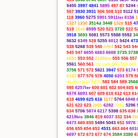
5455
3997 4841
5895
497 87
5244
507
3930 3931
506 508 510
5112 5
118
3960
5275
5901 5911ter 6156
1
1327 1330
3514d 3448
1328
515
4
519
2642
6599
520 521
3720
522 5
3918
3693
5081 5573 5588 5592
34
5632
6349
528
5255
6012
5424
473
538
5268
539 540
2484
542 543 54
545 547
6655 6663 6608
3735 3738
2693
553 552
2126bis
555 556 557
5561
560 561
<fc red>563 564 565
3756
571 572
5821
3947
573
6174
2143
577 576 578
4050
6203
579 5
darkviolet> 6775
583 584 589
3566
595
6257ter
600 601 602 604 605 6
6578 6691
607 609 610 612 613 61
619
4699
625 616
1177
5764
6848 
621 622 623
2880
6282
3761
5296 
634
5706
5874 6217
5398
635 638
6219bis
3846
819
6037
332 334
26
6473
660 659
5494 5043
652
5978
656 655 654 653
4531
663 664
601
6697
672 673 677 674
3584 3380
6