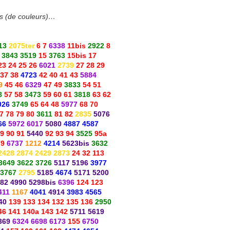
es (de couleurs)…
13
2075ter
6 7
6338
11bis
2922
8
3843 3519
15
3763
15bis 17
23 24 25 26
6021
2739
27 28 29
37 38
4723
42 40 41 43
5884
9
45 46
6329
47 49
3833
54 51
8
57 58
3473
59 60 61
3818
63 62
026
3749
65 64 48
5977
68 70
7 78 79 80
3611
81 82
2835
5076
66
5972 6017
5080
4887 4587
9 90 91
5440
92 93 94
3525
95a
79
6737
1212
4214
5623bis
3632
2428 2874 2429 2873
24 32 113
3649 3622 3726
5117 5196
3977
 3767
2795
5185
4674
5171 5200
82 4990 5298bis
6396
124 123
411
1167
4041
4914
3983 4565
40
139 133 134 132 135 136
2950
46 141 140a 143 142
5711 5619
369
6324 6698 6173
155
6750