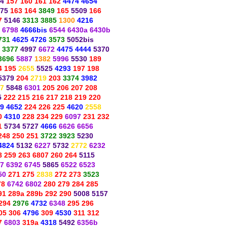
4
157 160 161 162
4474 4654
75
163 164
3849
165
5509
166
7
5146
3313 3885
1300
4216
 6798
4666bis
6544 6430a 6430b
731
4625 4726
3573
5052bis
3377
4997
6672
4475 4444
5370
3696
5887
1382
5996
5530
189
4 195
2655
5525
4293
197 198
5379
204
2719
203
3374
3982
7
5848
6301
205 206 207 208
5
222 215 216 217 218 219 220
9 4652
224 226 225
4620
2558
0
4310
228 234 229
6097
231 232
1
5734 5727
4666
6626 6656
248 250 251
3722 3923
5230
4824
5132
6227
5732
2772
6232
8 259 263 6807 260 264
5115
7 6392 6745
5865
6522 6523
50
271 275
2838
272 273
3523
78
6742 6802
280 279 284 285
91 289a 289b 292 290
5008 5157
294
2976
4732
6348
295 296
05 306
4796
309
4530
311 312
7
6803
319a
4318
5492
6356b