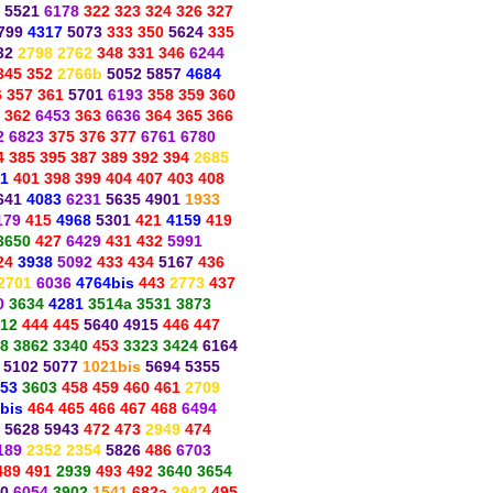
 5521
6178
322 323 324 326 327
799
4317
5073
333 350
5624
335
32
2798 2762
348 331 346
6244
345 352
2766b
5052 5857
4684
6 357 361
5701
6193
358 359 360
362
6453
363
6636
364 365 366
2 6823
375 376 377
6761 6780
4 385 395 387 389 392 394
2685
1
401 398 399 404 407 403 408
641
4083
6231
5635 4901
1933
179
415
4968
5301
421
4159
419
3650
427
6429
431 432
5991
24
3938
5092
433 434
5167
436
2701
6036
4764bis
443
2773
437
0
3634
4281
3514a 3531 3873
12
444 445
5640 4915
446 447
8 3862 3340
453
3323 3424
6164
 5102 5077
1021bis
5694 5355
53
3603
458 459 460 461
2709
bis
464 465 466 467 468
6494
5628 5943
472 473
2949
474
189
2352 2354
5826
486
6703
489 491
2939
493 492
3640 3654
10
6054
3902
1541
682a
2942
495