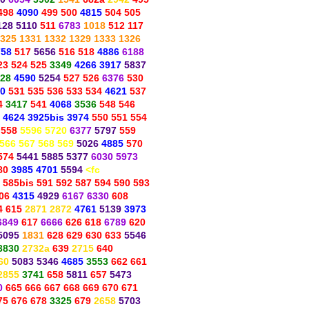
498
4090
499 500
4815
504 505
128 5110
511
6783
1018
512 117
325 1331 1332 1329 1333 1326
758
517
5656
516 518
4886
6188
23 524 525
3349
4266 3917
5837
28
4590
5254
527 526
6376
530
0
531 535 536 533 534
4621
537
4
3417
541
4068
3536
548 546
4624 3925bis 3974
550 551 554
 558
5596 5720
6377
5797
559
 566 567 568 569
5026
4885
570
574
5441 5885 5377
6030 5973
80
3985 4701
5594
<fc
585bis 591 592 587 594 590 593
06
4315
4929
6167 6330
608
4 615
2871 2872
4761
5139
3973
6849
617
6666
626 618
6789
620
5095
1831
628 629 630 633
5546
3830
2732a
639
2715
640
60
5083 5346
4685
3553
662 661
2855
3741
658
5811
657
5473
0
665 666 667 668 669 670 671
75 676 678
3325
679
2658
5703