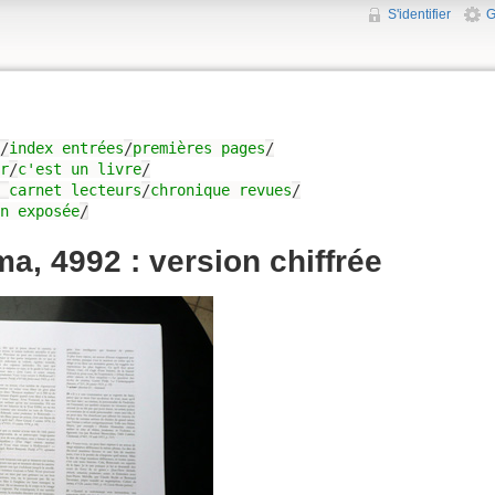
S'identifier
G
/
index entrées
/
premières pages
/
r
/
c'est un livre
/
/
carnet lecteurs
/
chronique revues
/
n exposée
/
a, 4992 : version chiffrée