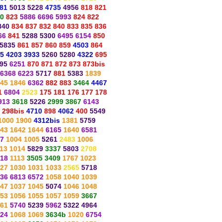
681
5013 5228
4735
4956
818 821
0
823
5886 6696 5993
824 822
840
834 837 832 840 833 835 836
66
841
5288 5300
6495 6154
850
 5835
861 857 860 859
4503
864
5 4203 3933
5260 5280
4322
695
95
6251
870
871
872
873
873bis
6368
6223
5717
881
5383
1839
45
1846
6362
882
883
3464
4467
1
6804
2523
175
181
176
177
178
913
3618
5226
2999
3867
6143
298bis
4710
898
4062
400
5549
1000
1900
4312bis
1381
5759
43
1642
1644
6165
1640
6581
7
1004
1005
5261
2483
1006
13
1014
5829
3337
5803
2708
18
1113
3505
3409
1767
1023
27
1030
1031
1033
2565
5718
36
6813
6572
1058
1040
1039
47
1037
1045
5074
1046
1048
53
1056
1055
1057
1059
3667
61
5740
5239
5962
5322
4964
24
1068
1069
3634b
1020
6754