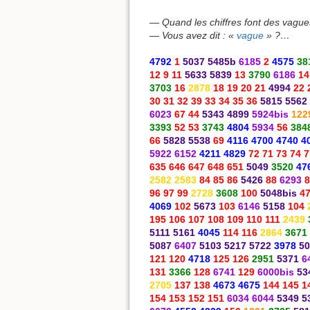
— Quand les chiffres font des vagu
— Vous avez dit : «
vague
» ?…
4792
1
5037 5485b
6185
2
4575
38
12 9 11
5633 5839
13
3790
6186
14
3703
16
2878
18 19 20 21
4994
22 
30 31 32 39 33 34 35 36
5815 5562
6023
67 44
5343 4899
5924bis
122
3393
52 53
3743
4804
5934
56
384
66
5828 5538
69
4116 4700 4740 4
5922 6152
4211 4829
72 71 73 74 7
635 646 647 648 651
5049
3520
47
2582 2583
84 85 86
5426
88
6293
8
96 97 99
2728
3608
100
5048bis
4
4069
102
5673
103
6146
5158
104
195 106 107 108 109 110 111
2439
5111 5161
4045
114 116
2864
3671
5087
6407
5103 5217 5722
3978
50
121 120
4718
125 126
2951
5371
6
131
3366
128
6741
129
6000bis
53
2705
137 138
4673 4675
144 145 1
154 153 152 151
6034 6044
5349 5