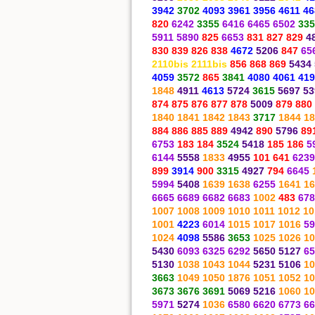
3942
3702
4093 3961 3956 4611 4
820
6242
3355
6416 6465 6502
335
5911 5890
825
6653
831 827 829
4
830 839 826 838
4672
5206
847
65
2110bis 2111bis
856 868 869
5434
4059
3572
865
3841
4080 4061 419
1848
4911
4613
5724
3615
5697
53
874
875
876
877
878
5009
879
880
1840
1841
1842
1843
3717
1844
18
884
886
885
889
4942
890
5796
89
6753
183
184
3524
5418
185
186
5
6144
5558
1833
4955
101
641
6239
899
3914
900
3315
4927
794
6645
5994
5408
1639
1638
6255
1641
16
6665
6689
6682
6683
1002
483
678
1007
1008
1009
1010
1011
1012
10
1001
4223
6014
1015
1017
1016
59
1024
4098
5586
3653
1025
1026
10
5430
6093
6325
6292
5650
5127
65
5130
1038
1043
1044
5231
5106
10
3663
1049
1050
1876
1051
1052
10
3673
3676
3691
5069
5216
1060
10
5971
5274
1036
6580
6620
6773
66