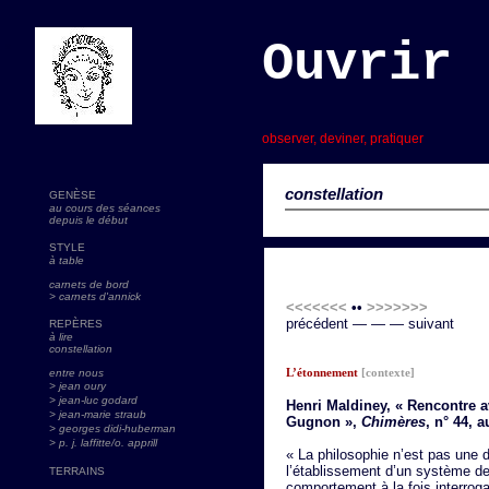
Ouvrir 
s
observer, deviner, pratiquer
constellation
GENÈSE
au cours des séances
depuis le début
STYLE
à table
carnets de bord
> carnets d'annick
<<<<<<<
••
>>>>>>>
précédent — — — suivant
REPÈRES
à lire
constellation
L’étonnement
[contexte]
entre nous
> jean oury
> jean-luc godard
Henri Maldiney, « Rencontre a
>
jean-marie straub
Gugnon »,
Chimères
, n° 44, 
> georges didi-huberman
> p. j. laffitte/o. apprill
« La philosophie n’est pas une di
l’établissement d’un système de
TERRAINS
comportement à la fois interroga