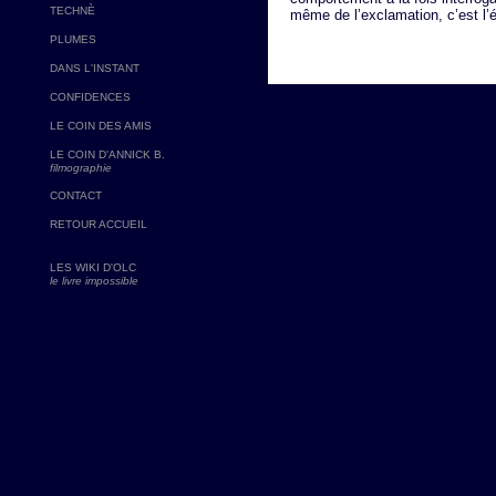
TECHNÈ
même de l’exclamation, c’est l’é
PLUMES
DANS L'INSTANT
CONFIDENCES
LE COIN DES AMIS
LE COIN D'ANNICK B.
filmographie
CONTACT
RETOUR ACCUEIL
LES WIKI D'OLC
le livre impossible