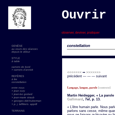
Ouvrir 
s
observer, deviner, pratiquer
constellation
GENÈSE
au cours des séances
depuis le début
STYLE
à table
carnets de bord
> carnets d'annick
<<<<<<<
••
>>>>>>>
précédent — — — suivant
REPÈRES
à lire
constellation
Langage, langue, parole
[contexte]
entre nous
> jean oury
> jean-luc godard
Martin Heidegger, « La parole 
>
jean-marie straub
Gallimard
,
Tel
, p. 13.
> georges didi-huberman
> p. j. laffitte/o. apprill
« L'être humain parle. Nous parl
parlons sans cesse, même quand
TERRAINS
nous ne faisons qu'écouter ou li