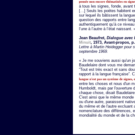
pensée non encore thématisées en signe
à tous les signes, fonde, avant t
[…] Seuls les poètes habitent en
sur lequel ils bâtissent la lang
question des rapports entre lan
authentiquement qu’à ce niveau r
l’une à l’autre à l’état naissant. 
Jean Beaufret,
Dialogue avec 
Minuit
, 1973, Avant-propos, p.
Lettre à Martin Heidegger pour 
septembre 1969.
« Je me souviens aussi qu'un jo
Baudelaire dont vous me demandi
“Tout est très exact et sans dou
rapport à la langue française”. 
langue n'est pas un système de signes, 
entre les choses et nous d'un m
Humboldt, mais par l'ouverture d
chaque chose, disait Baudelaire,
C'est ainsi que le même monde 
ou d'une autre, paraissent nativ
du même et de l'autre excluant a
nomenclature des différences, en
mondialité du monde et de la ch