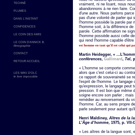
TECHNÈ
vraiment, ni ne lisant, nous nou
abandonnons à ne rien faire. C
PLUMES
d'une autre. Nous parlons parce 
pas d'une volonté de parler qui s
DANS L'INSTANT
l'homme possède la parole par n
l'homme soit, à la différence de 
CONFIDENCES
parole. Cette affirmation ne sign
LE COIN DES AMIS
l'homme possède aussi celle de p
qui rend l'homme capable d'être 
LE COIN D'ANNICK B.
est homme en tant qu'il est celui qui pa
filmographie
CONTACT
Martin Heidegger, « …L'homme
conférences
,
Gallimard
,
Tel
, 
RETOUR ACCUEIL
« L'homme se comporte comme s'i
alors que c'est celui-ci au cont
LES WIKI D'OLC
le livre impossible
ce rapport de souveraineté se r
l'esprit de l'homme. Le langage
qu'expression, le langage peut
pression. Il est bon que même da
soigne encore son parler ; mais 
remédier au renversement du vra
l'homme. Car, au sens propre d
parle seulement pour autant qu'i
Henri Maldiney,
Aîtres de la 
L’Âge d’homme
, 1975, p. VII
« Les aîtres de la langue sont, 