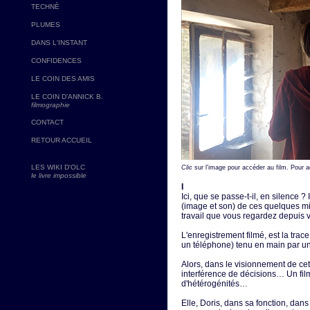
TECHNÈ
PLUMES
DANS L'INSTANT
CONFIDENCES
LE COIN DES AMIS
LE COIN D'ANNICK B.
filmographie
CONTACT
RETOUR ACCUEIL
LES WIKI D'OLC
Clic
sur l'image pour accéder au film. Pour 
le livre impossible
I
Ici, que se passe-t-il, en silence ? 
(image et son) de ces quelques mi
travail que vous regardez depuis v
L'enregistrement filmé, est la trace
un téléphone) tenu en main par un
Alors, dans le visionnement de cet
interférence de décisions… Un fi
d'hétérogénités…
Elle, Doris, dans sa fonction, dan