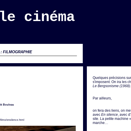
le cinéma
 : FILMOGRAPHIE
Quelques précisions sur
s'imposent. On ira les 
Le Bergsonisme (1968).
Par ailleurs,
ick Bouleau
on fera des liens, on mett
avec
En silence
, avec d
site. La petite machine 
filmo/ensilence.html
marche…