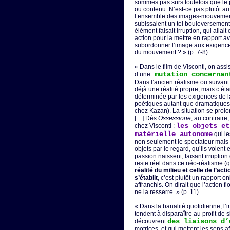
sommes pas sûrs toutefois que le 
ou contenu. N’est-ce pas plutôt a
l’ensemble des images-mouvements,
subissaient un tel bouleversement
élément faisait irruption, qui alla
action pour la mettre en rapport av
subordonner l’image aux exigence
du mouvement ? » (p. 7-8)
« Dans le film de Visconti, on ass
mutation concernant
d’une
Dans l’ancien réalisme ou suivant l
déjà une réalité propre, mais c’étai
déterminée par les exigences de l
poétiques autant que dramatiques 
chez Kazan). La situation se prolo
[…] Dès
Ossessione
, au contraire
les objets et
chez Visconti :
matérielle autonome
qui le
non seulement le spectateur mais l
objets par le regard, qu’ils voient
passion naissent, faisant irruptio
reste réel dans ce néo-réalisme (qu
réalité du milieu et celle de l’ac
s’établit
, c’est plutôt un rapport 
affranchis. On dirait que l’action f
ne la resserre. » (p. 11)
« Dans la banalité quotidienne, 
tendent à disparaître au profit de 
des liaisons d’
découvrent
motrices, et qui mettent les sens a