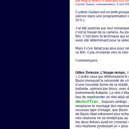
the way in which it attempts this i
Custom Guitars, correspondance, 6 avril 20
Custom Guitars est un petit groupe 
silence
dans une programmation de
20 h.).
J’ai été surprise par leur remarque
c’est le travail de la caméra. Au 
film. C'est donc la technique qui 
avoir été déterminant pour la séle
Mais il n'en fallait pas plus pour 
ce film. Cela m'oriente vers le né
Commençons.
Gilles Deleuze,
L'Image-temps
,
M
« Contre ceux qui définissaient le
Bazin invoquait la nécessité de crit
d’une nouvelle forme de la réalité,
ballante, opérant par blocs, avec 
événements flottants. Le réel n’éta
lieu de représenter un réel déjà dé
déchiffrer,
toujours ambigu ;
remplacer le montage des représen
nouveau type d’image, que Bazin p
de Bazin était infiniment plus riche
néo-réalisme ne se limitait pas a
les deux thèses avait en commun de
néo-réalisme produisait un « plus 