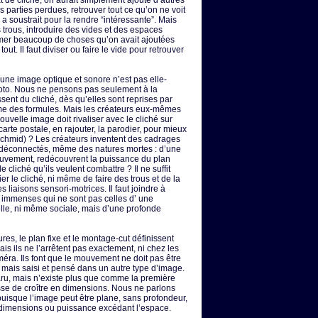
tat de cliché, on aurait simplement ajouté d’autres
les parties perdues, retrouver tout ce qu’on ne voit
a soustrait pour la rendre “intéressante”. Mais
es trous, introduire des vides et des espaces
rimer beaucoup de choses qu’on avait ajoutées
out. Il faut diviser ou faire le vide pour retrouver
oi une image optique et sonore n’est pas elle-
oto. Nous ne pensons pas seulement à la
ent du cliché, dès qu’elles sont reprises par
me des formules. Mais les créateurs eux-mêmes
nouvelle image doit rivaliser avec le cliché sur
carte postale, en rajouter, la parodier, pour mieux
 Schmid) ? Les créateurs inventent des cadrages
déconnectés, même des natures mortes : d’une
mouvement, redécouvrent la puissance du plan
e cliché qu’ils veulent combattre ? Il ne suffit
er le cliché, ni même de faire des trous et de la
les liaisons sensori-motrices. Il faut joindre à
 immenses qui ne sont pas celles d’ une
lle, ni même sociale, mais d’une profonde
es, le plan fixe et le montage-cut définissent
s ils ne l’arrêtent pas exactement, ni chez les
ra. Ils font que le mouvement ne doit pas être
mais saisi et pensé dans un autre type d’image.
u, mais n’existe plus que comme la première
se de croître en dimensions. Nous ne parlons
uisque l’image peut être plane, sans profondeur,
e dimensions ou puissance excédant l’espace.