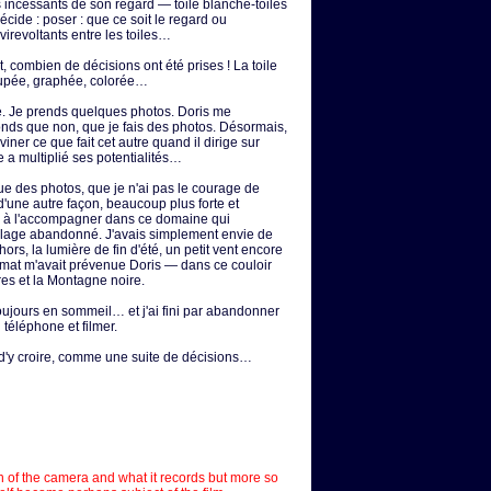
rs incessants de son regard — toile blanche-toiles
ide : poser : que ce soit le regard ou
 virevoltants entre les toiles…
, combien de décisions ont été prises ! La toile
cupée, graphée, colorée…
ne. Je prends quelques photos. Doris me
ponds que non, que je fais des photos. Désormais,
iner ce que fait cet autre quand il dirige sur
e a multiplié ses potentialités…
 que des photos, que je n'ai pas le courage de
d'une autre façon, beaucoup plus forte et
s, à l'accompagner dans ce domaine qui
llage abandonné. J'avais simplement envie de
hors, la lumière de fin d'été, un petit vent encore
limat m'avait prévenue Doris — dans ce couloir
res et la Montagne noire.
oujours en sommeil… et j'ai fini par abandonner
téléphone et filmer.
on d'y croire, comme une suite de décisions…
ion of the camera and what it records but more so