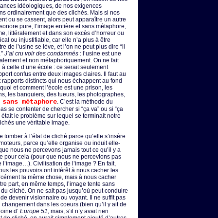
yances idéologiques, de nos exigences
s ordinairement que des clichés. Mais si nos
t ou se cassent, alors peut apparaître un autre
sonore pure, l’image entière et sans métaphore,
me, littéralement et dans son excès d’horreur ou
l ou injustifiable, car elle n’a plus à être
re de l’usine se lève, et l’on ne peut plus dire “il
…”
J’ai cru voir des condamnés
: l’usine est une
téralement et non métaphoriquement. On ne fait
à celle d’une école : ce serait seulement
ort confus entre deux images claires. Il faut au
t rapports distincts qui nous échappent au fond
quoi et comment l’école est une prison, les
s, les banquiers, des tueurs, les photographes,
 sans métaphore
. C’est la méthode du
s se contenter de chercher si “ça va” ou si “ça
était le problème sur lequel se terminait notre
lichés une véritable image.
 tomber à l’état de cliché parce qu’elle s’insère
teurs, parce qu’elle organise ou induit elle-
e nous ne percevons jamais tout ce qu’il y a
ite pour cela (pour que nous ne percevions pas
 l’image…). Civilisation de l’image ? En fait,
 tous les pouvoirs ont intérêt à nous cacher les
orcément la même chose, mais à nous cacher
re part, en même temps, l’image tente sans
r du cliché. On ne sait pas jusqu’où peut conduire
de devenir visionnaire ou voyant. Il ne suffit pas
 changement dans les coeurs (bien qu’il y ait de
roïne d’
Europe 51
, mais, s’il n’y avait rien