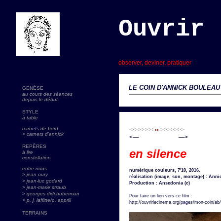
Ouvrir 
s
observer, deviner, pratiquer
LE COIN D'ANNICK BOULEAU
GENÈSE
au cours des séances
depuis le début
STYLE
à table
carnets de bord
<<<<<<<
>>>>>>>
••
> carnets d'annick
<— —>
REPÈRES
en silence
à lire
constellation
entre nous
numérique couleurs, 7'10, 2016.
> jean oury
réalisation (image, son, montage) : Ann
> jean-luc godard
Production : Ansedonia (c)
>
jean-marie straub
> georges didi-huberman
Pour faire un lien vers ce film :
> p. j. laffitte/o. apprill
http://ouvrirlecinema.org/pages/mon-coin/ab/
TERRAINS