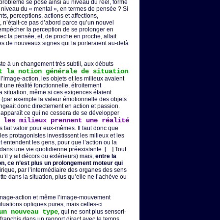
problème se pose ainsi au niveau du réel, forme
u niveau du « mental », en termes de pensée ? Si
 perceptions, actions et affections,
, n’était-ce pas d’abord parce qu’un nouvel
it empêcher la perception de se prolonger en
ec la pensée, et, de proche en proche, allait
s de nouveaux signes qui la porteraient au-delà
iste à un changement très subtil, aux débuts
 la notion générale de situation
.
’image-action, les objets et les milieux avaient
t une réalité fonctionnelle, étroitement
a situation, même si ces exigences étaient
(par exemple la valeur émotionnelle des objets
ngeait donc directement en action et passion.
, apparaît ce qui ne cessera de se développer
 les milieux prennent une réalité
s fait valoir pour eux-mêmes. Il faut donc que
es protagonistes investissent les milieux et les
 et entendent les gens, pour que l’action ou la
n dans une vie quotidienne préexistante. […] Tout
’il y ait décors ou extérieurs) mais,
entre la
tion, ce n’est plus un prolongement moteur qui
onirique, par l’intermédiaire des organes des sens
lotte dans la situation, plus qu’elle ne l’achève ou
l’image-action et même l’image-mouvement
situations optiques pures, mais celles-ci
un nouveau type
, qui ne sont plus sensori-
ffranchis dans un rapport direct avec le temps,