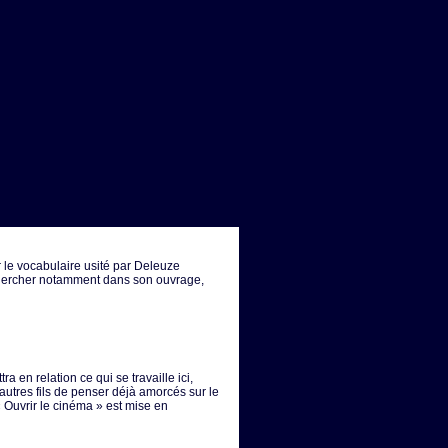
 le vocabulaire usité par Deleuze
chercher notamment dans son ouvrage,
ra en relation ce qui se travaille ici,
'autres fils de penser déjà amorcés sur le
« Ouvrir le cinéma » est mise en