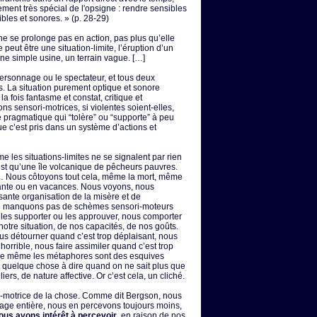
ement très spécial de l'opsigne : rendre sensibles
ibles et sonores. » (p. 28-29)
ne se prolonge pas en action, pas plus qu’elle
 peut être une situation-limite, l’éruption d’un
une simple usine, un terrain vague. […]
 personnage ou le spectateur, et tous deux
. La situation purement optique et sonore
a fois fantasme et constat, critique et
ns sensori-motrices, si violentes soient-elles,
e pragmatique qui “tolère” ou “supporte” à peu
e c’est pris dans un système d’actions et
e les situations-limites ne se signalent par rien
est qu’une île volcanique de pêcheurs pauvres.
… Nous côtoyons tout cela, même la mort, même
rante ou en vacances. Nous voyons, nous
ante organisation de la misère et de
 ne manquons pas de schèmes sensori-moteurs
 les supporter ou les approuver, nous comporter
tre situation, de nos capacités, de nos goûts.
 détourner quand c’est trop déplaisant, nous
 horrible, nous faire assimiler quand c’est trop
e même les métaphores sont des esquives
t quelque chose à dire quand on ne sait plus que
iers, de nature affective. Or c’est cela, un cliché.
i-motrice de la chose. Comme dit Bergson, nous
age entière, nous en percevons toujours moins,
us avons intérêt à percevoir
, en raison de nos