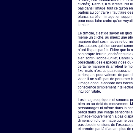
d’autre, tout retomberait vite à l’é
clichés). Parfois, il faut restaurer 
pas dans l’image, tout ce qu’on en 
parfois au contraire il faut faire d
blancs, raréfier l’image, en supp
pour nous faire croire qu’on voyait t
l’entier.
Le difficile, c’est de savoir en qu
même un cliché, au mieux une ph
manière dont ces images refourniss
des auteurs qui s’en servent com
n’ont-ils pas parfois l’idée que la 
son propre terrain, enchérir sur la 
s’en sortir (Robbe-Grillet, Daniel
obsédants, des espaces vides ou 
certaine manière ils arrêtent le 
fixe, mais n’est-ce pas ressusciter l
certes pas, pour vaincre, de parodi
vider. Il ne suffit pas de perturber 
l’image optique-sonore des forces
conscience simplement intellectue
intuition vitale.
Les images optiques et sonores pur
bien un au-delà du mouvement. Mai
personnages ni même dans la camé
perçu dans une image sensorielle 
L’image-mouvement n’a pas dispar
dimension d’une image qui ne ces
pas des dimensions de l’espace, p
et prendre par là d’autant plus d