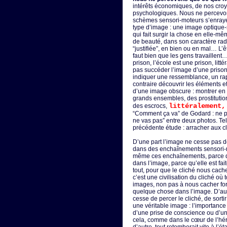
intérêts économiques, de nos cro
psychologiques. Nous ne percevon
schèmes sensori-moteurs s’enrayen
type d’image : une image optique-
qui fait surgir la chose en elle-mê
de beauté, dans son caractère radica
“justifiée”, en bien ou en mal… L’êt
faut bien que les gens travaillent
prison, l’école est une prison, lit
pas succéder l’image d’une prison 
indiquer une ressemblance, un rapp
contraire découvrir les éléments e
d’une image obscure : montrer en 
grands ensembles, des prostitution
littéralement,
des escrocs,
“Comment ça va” de Godard : ne pa
ne vas pas” entre deux photos. Tel 
précédente étude : arracher aux c
D’une part l’image ne cesse pas de
dans des enchaînements sensori-mo
même ces enchaînements, parce qu
dans l’image, parce qu’elle est fa
tout, pour que le cliché nous cache
c’est une civilisation du cliché où
images, non pas à nous cacher f
quelque chose dans l’image. D’aut
cesse de percer le cliché, de sorti
une véritable image : l’importance 
d’une prise de conscience ou d’un
cela, comme dans le cœur de l’hé