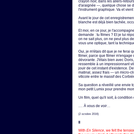
crayon noir, dans les allers-retou
d'araignée —, quelque chose se déc
l'instrument graphique. Va et vient
Avant le jour de cet enregistrement
blanche est déjà bien tachée, oc
Et moi, en ce jour, je l'accompag
demande : tu filmes ? Et je lui ré
on ne sait plus, on ne peut plus dev
vous une optique, tant la techniqu
Oui, je m'étais dit que je ne ferai
filmer, parce que filmer m'engage 
dévorante. J'étais bien avec Dori
ressemble à un impressionnant vi
jouir de cet instant d'existence. De
matinal, assez frais — un micro-c
viticole entre le massif des Corbiè
Sa question a réveillé une envie t
mon petit Lumix pour prendre mon 
Un film, quel qu'il soit, à conditi
.… À vous de
voir
…
(2 octobre 2016)
II
With
En Silence
, we felt the tens