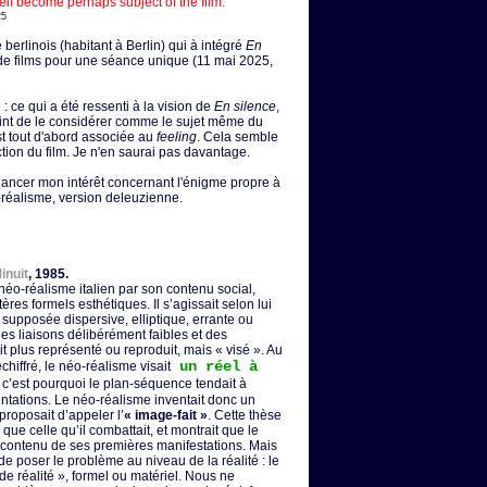
tself become perhaps subject of the film.
25
berlinois (habitant à Berlin) qui à intégré
En
 films pour une séance unique (11 mai 2025,
 : ce qui a été ressenti à la vision de
En silence
,
point de le considérer comme le sujet même du
est tout d'abord associée au
feeling
. Cela semble
ction du film. Je n'en saurai pas davantage.
relancer mon intérêt concernant l'énigme propre à
o-réalisme, version deleuzienne.
inuit
, 1985.
 néo-réalisme italien par son contenu social,
ères formels esthétiques. Il s’agissait selon lui
 supposée dispersive, elliptique, errante ou
des liaisons délibérément faibles et des
it plus représenté ou reproduit, mais « visé ». Au
un réel à
chiffré, le néo-réalisme visait
 c’est pourquoi le plan-séquence tendait à
tations. Le néo-réalisme inventait donc un
roposait d’appeler l’
« image-fait »
. Cette thèse
 que celle qu’il combattait, et montrait que le
u contenu de ses premières manifestations. Mais
 poser le problème au niveau de la réalité : le
de réalité », formel ou matériel. Nous ne