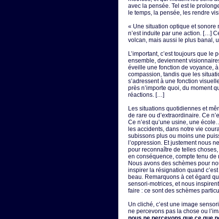
avec la pensée. Tel est le prolong
le temps, la pensée, les rendre vis
« Une situation optique et sonore 
n’est induite par une action. […] Ce
volcan, mais aussi le plus banal, 
L’important, c’est toujours que le
ensemble, deviennent visionnaires
éveille une fonction de voyance, à l
compassion, tandis que les situatio
s’adressent à une fonction visuell
près n’importe quoi, du moment qu
réactions. […]
Les situations quotidiennes et mêm
de rare ou d’extraordinaire. Ce n’
Ce n’est qu’une usine, une école
les accidents, dans notre vie cou
subissons plus ou moins une puiss
l’oppression. Et justement nous
pour reconnaître de telles choses,
en conséquence, compte tenu de no
Nous avons des schèmes pour nous
inspirer la résignation quand c’est
beau. Remarquons à cet égard qu
sensori-motrices, et nous inspiren
faire : ce sont des schèmes particul
Un cliché, c’est une image sensor
ne percevons pas la chose ou l’im
nous ne percevons que ce que no