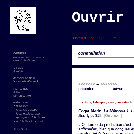
Ouvrir 
s
observer, deviner, pratiquer
constellation
GENÈSE
au cours des séances
depuis le début
STYLE
à table
carnets de bord
> carnets d'annick
<<<<<<<
••
>>>>>>>
précédent — — — suivant
REPÈRES
à lire
constellation
Produire, fabriquer, créer, inventer
[c
entre nous
> jean oury
> jean-luc godard
Edgar Morin,
La Méthode 1. La
>
jean-marie straub
Seuil, p. 158.
[Ouvrez !]
> georges didi-huberman
> p. j. laffitte/o. apprill
« Ce terme de production s'est 
artificielles
, bien que conçues e
TERRAINS
productivité
. Ainsi ces machin