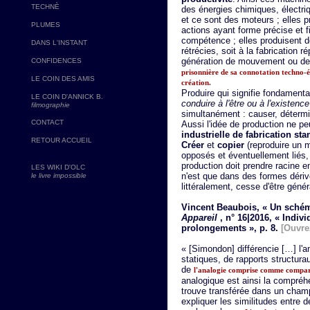
TECHNÈ
des énergies chimiques, électri
et ce sont des moteurs ; elles 
PLUMES
actions ayant forme précise et f
compétence ; elles produisent 
DANS L'INSTANT
rétrécies, soit à la fabrication r
génération de mouvement ou d
CONFIDENCES
prisonnière de sa connotation techno-
LE COIN DES AMIS
création.
Produire qui signifie fondament
LE COIN D'ANNICK B.
conduire à l'être ou à l'existence
filmographie
simultanément : causer, détermin
CONTACT
Aussi l'idée de production ne pe
industrielle de fabrication st
RETOUR ACCUEIL
Créer
et
copier
(reproduire un 
opposés et éventuellement liés,
production doit prendre racine e
LES WIKI D'OLC
n'est que dans des formes dérivé
le livre impossible
littéralement, cesse d'être génér
Vincent Beaubois, « Un schém
Appareil
, n° 16|2016, « Indi
prolongements », p. 8.
[Ouvrez
« [Simondon] différencie […] l
statiques, de rapports structur
de
l'analogie comprise comme compar
analogique est ainsi la compréh
trouve transférée dans un champ
expliquer les similitudes entre