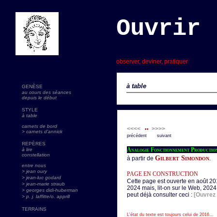
Ouvrir 
s
observer, deviner, pratiquer
à table
GENÈSE
au cours des séances
depuis le début
STYLE
à table
carnets de bord
<<<<
>>>>
••
> carnets d'annick
précédent suivant
REPÈRES
Analogie Fonctionnement Production
à lire
constellation
Gilbert Simondon
à partir de
.
entre nous
> jean oury
PAGE EN CONSTRUCTION
> jean-luc godard
Cette page est ouverte en août 201
>
jean-marie straub
2024 mais, lit-on sur le Web, 20
> georges didi-huberman
peut déjà consulter ceci :
[Ouvrez 
> p. j. laffitte/o. apprill
TERRAINS
L'état du texte est toujours celui de 2016…