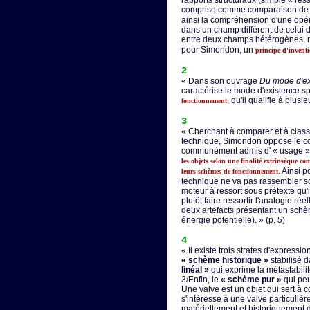
rapports structuraux (simple « re
comprise comme comparaison d
ainsi la compréhension d'une opér
dans un champ différent de celui d
entre deux champs hétérogènes, 
pour Simondon, un
principe d'invent
2
« Dans son ouvrage
Du mode d'ex
caractérise le mode d'existence sp
, qu'il qualifie à plu
fonctionnement
3
« Cherchant à comparer et à class
technique, Simondon oppose le co
communément admis d' « usage » 
les objets selon une finalité extrinsèque c
. Ainsi 
leurs schèmes de fonctionnement
technique ne va pas rassembler s
moteur à ressort sous prétexte qu'
plutôt faire ressortir l'analogie rée
deux artefacts présentant un schè
énergie potentielle). » (p. 5)
4
« Il existe trois strates d'express
« schème historique »
stabilisé d
linéal »
qui exprime la métastabil
3/Enfin, le
« schème pur »
qui peu
Une valve est un objet qui sert à 
s'intéresse à une valve particulièr
matériellement et historiquement