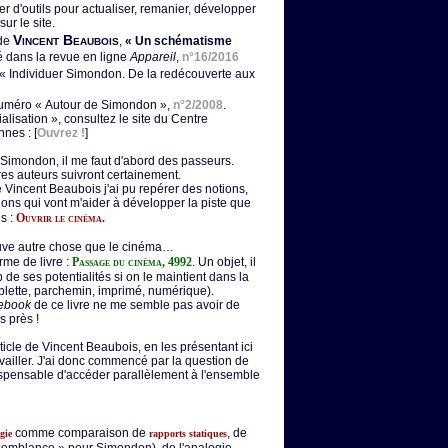
 d'outils pour actualiser, remanier, développer
ur le site.
Vincent Beaubois
 de
,
« Un schématisme
ié dans la revue en ligne
Appareil
,
n°16/2016
 « Individuer Simondon. De la redécouverte aux
 numéro « Autour de Simondon »,
n°2/2008
.
alisation », consultez le site du Centre
nes : [
Ouvrez !
]
Simondon, il me faut d'abord des passeurs.
res auteurs suivront certainement.
de Vincent Beaubois j'ai pu repérer des notions,
ons qui vont m'aider à développer la piste que
ns :
Ouvrir le cinéma.
uve autre chose que le cinéma…
rme de livre :
Passage du cinéma, 4992
. Un objet, il
e ses potentialités si on le maintient dans la
tablette, parchemin, imprimé, numérique).
ebook
de ce livre ne me semble pas avoir de
s près !
rticle de Vincent Beaubois, en les présentant ici
availler. J'ai donc commencé par la question de
ndispensable d'accéder parallèlement à l'ensemble
comme comparaison de
, de
gie
rapports statiques