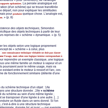
ssemblance » pour Simondon), de l'analogie
e
. La pensée analogique est
rapports opératoires
ation (d'un schème) qui se trouve transférée
e départ, non pour expliquer les similitudes
mais pour
quelque chose. L'analogie est,
produire
. » (p. 8)
ion
istence des objets techniques
, Simondon
écifique des objets techniques à partir de leur
sieurs reprises de « schème » dynamique. » (p. 5)
er les objets selon une logique proprement
ncept de « schème » à celui, plus
:
une connaissance technique véritable ne doit pas classer
omme l'usage, mais selon une logique interne correspondant à
pour reprendre un exemple classique, une logique
ous une même famille un moteur à vapeur et un
ils pourraient avoir le même usage, mais va
lle existant entre le moteur à ressort et l'arc, ces
me de fonctionnement similaire (détente d'une
ion du schème technique d'un objet : 1/le
ans une structure donnée ; 2/le
« schème
ité du schème au sein d'une même lignée ;
t se transposer d'une lignée à une autre. […]
conduire un fluide dans un sens donné. Si l'on
e, c'est-à-dire à une structure technique
 déterminée, donnée
hic et nunc
— par exemple,