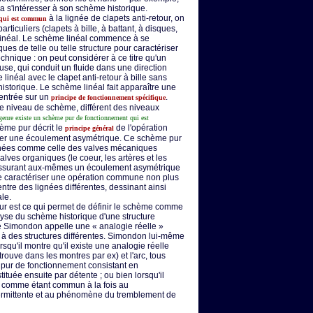
va s'intéresser à son schème historique.
à la lignée de clapets anti-retour, on
 qui est commun
rticuliers (clapets à bille, à battant, à disques,
 linéal. Le schème linéal commence à se
es de telle ou telle structure pour caractériser
technique : on peut considérer à ce titre qu'un
luse, qui conduit un fluide dans une direction
néal avec le clapet anti-retour à bille sans
istorique. Le schème linéal fait apparaître une
entrée sur un
.
principe de fonctionnement spécifique
me niveau de schème, différent des niveaux
genre existe un schème pur de fonctionnement qui est
hème pur décrit le
de l'opération
principe général
ssurer une écoulement asymétrique. Ce schème pur
ignées comme celle des valves mécaniques
valves organiques (le coeur, les artères et les
 assurant aux-mêmes un écoulement asymétrique
e caractériser une opération commune non plus
tre des lignées différentes, dessinant ainsi
le.
ur est ce qui permet de définir le schème comme
nalyse du schème historique d'une structure
e Simondon appelle une « analogie réelle »
à des structures différentes. Simondon lui-même
squ'il montre qu'il existe une analogie réelle
trouve dans les montres par ex) et l'arc, tous
pur de fonctionnement consistant en
tuée ensuite par détente ; ou bien lorsqu'il
» comme étant commun à la fois au
termittente et au phénomène du tremblement de