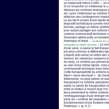
un clapet anti-retour à bille — on 
Si en revanche on s'intéresse à
ce
délaisse les schèmes historiques pa
etc.) pour s'intéresser au schème
détacher des contingences historiqu
ce qui fait le propre d'une lignée 
dispositif architectural comme l'éc
donnée, partage un même schème li
pour autant partager son schème h
certaine communauté technique c
Simondon définit enfin un troisiè
historique et linéal :
« Au-dessus de ce 
. Le sc
transposable en d'autres structures »
d'une valve, à savoir le fait d'a
est ainsi commun à différentes l
(clapets anti-retour) et celles des 
veines), les vaisseaux sanguins
du sang. Le schème pur permet d
au sein d'une même lignée, mais en
communauté technique trans-linéa
Cette transposabilité du schème p
étant « trans-structurel » : de l'a
déterminée, on peut opérer ce qu
transposant ce schème opératoire 
opère ce genre de transposition lor
entre le moteur à ressort (que l'on 
deux présentant le même schème 
l'emmagasinage d'une énergie resti
parle du « schème de relaxation 
fonctionnement d'une fontaine in
Parkinson. » (p. 6-7)