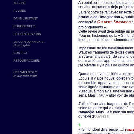
Au point où il nous semble manquer
TECHNÈ
certains documents déjà présents s
PLUMES
La rencontre se fait avec un texte
pratique de l'imagination »
, publ
DANS L'INSTANT
Gilbert Simondon
consacré à
:
CONFIDENCES
prolongements ».
Cette revue avait déjà publié un
LE COIN DES AMIS
Pour un historique de la « Simondi
international d'études simondonien
LE COIN D'ANNICK B.
filmographie
Impossible de lire immédiatement 
D'autres fragments de textes d'aut
CONTACT
En travaillant à partir de celui-ci 
des manières d'approcher ces noti
RETOUR ACCUEIL
j'ai ouverte il y a plus de quinze a
LES WIKI D'OLC
Quand on ouvre le cinéma, on tro
le livre impossible
Et puis, il y a ce nouvel
objet
en fo
me semble, appauvri de beaucoup d
seule lignée historique du livre (
Puisque, à mon avis, une version
sens. Mais il faut y aller voir de plu
J'ai isolé certains fragments de l'a
selon un ordre qui va m'aider à tr
l'
analogie
. Mais il est bien sûr i
du texte :[
Ouvrez !
]
1
« [Simondon] différencie […]
l'analo