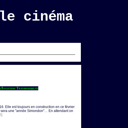
le cinéma
/Invention Transposabilité
6. Elle est toujours en construction en ce février
24 sera une "année Simondon"… En attendant on
!]