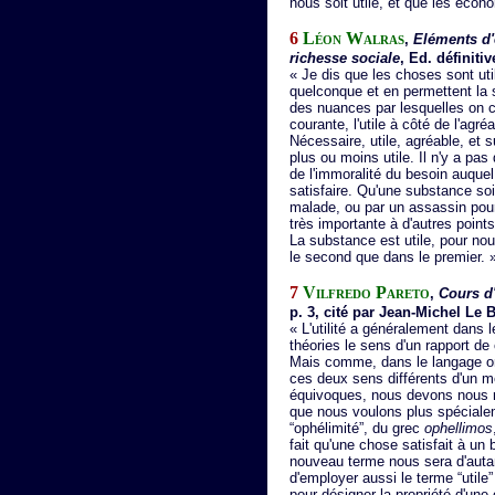
nous soit utile, et que les écono
6
Léon Walras
,
Eléments d'
richesse sociale
, Ed. définiti
« Je dis que les choses sont uti
quelconque et en permettent la sa
des nuances par lesquelles on c
courante, l'utile à côté de l'agré
Nécessaire, utile, agréable, et 
plus ou moins utile. Il n'y a pas
de l'immoralité du besoin auquel
satisfaire. Qu'une substance so
malade, ou par un assassin pour
très importante à d'autres points
La substance est utile, pour nou
le second que dans le premier. 
7
Vilfredo Pareto
,
Cours d'
p. 3, cité par Jean-Michel Le B
« L'utilité a généralement dans l
théories le sens d'un rapport 
Mais comme, dans le langage ordi
ces deux sens différents d'un 
équivoques, nous devons nous ré
que nous voulons plus spéciale
“ophélimité”, du grec
ophellimos
fait qu'une chose satisfait à un
nouveau terme nous sera d'auta
d'employer aussi le terme “utile”
pour désigner la propriété d'une