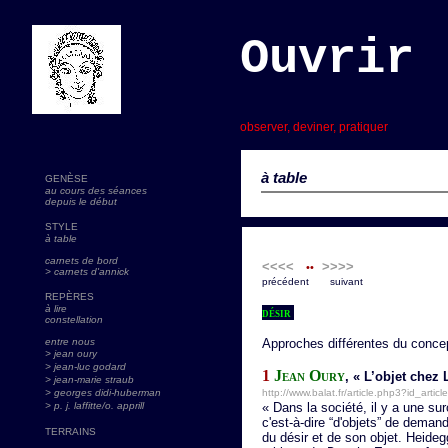
Ouvrir 
s
observer, deviner, pratiquer
à table
GENÈSE
au cours des séances
depuis le début
STYLE
à table
carnets de bord
<<<<
>>>>
••
> carnets d'annick
précédent suivant
REPÈRES
à lire
désir
constellation
entre nous
Approches différentes du conce
> jean oury
> jean-luc godard
1
Jean Oury
, « L’objet chez
>
jean-marie straub
> georges didi-huberman
http://www.balat.fr/article.php3?id_artic
> p. j. laffitte/o. apprill
« Dans la société, il y a une s
c'est-à-dire “d'objets” de dema
TERRAINS
du désir et de son objet. Heideg