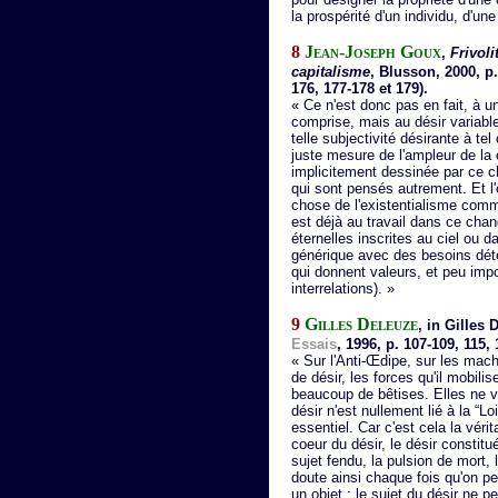
la prospérité d'un individu, d'u
8
Jean-Joseph Goux
,
Frivoli
capitalisme
, Blusson, 2000, p.
176, 177-178 et 179).
« Ce n'est donc pas en fait, à un
comprise, mais au désir variabl
telle subjectivité désirante à te
juste mesure de l'ampleur de la 
implicitement dessinée par ce ch
qui sont pensés autrement. Et l'
chose de l'existentialisme com
est déjà au travail dans ce chan
éternelles inscrites au ciel ou
générique avec des besoins déter
qui donnent valeurs, et peu impor
interrelations). »
9
Gilles Deleuze
, in Gilles
Essais
, 1996, p. 107-109, 115, 
« Sur l'Anti-Œdipe, sur les mac
de désir, les forces qu'il mobilis
beaucoup de bêtises. Elles ne v
désir n'est nullement lié à la “L
essentiel. Car c'est cela la vérit
coeur du désir, le désir constit
sujet fendu, la pulsion de mort, 
doute ainsi chaque fois qu'on p
un objet : le sujet du désir ne pe