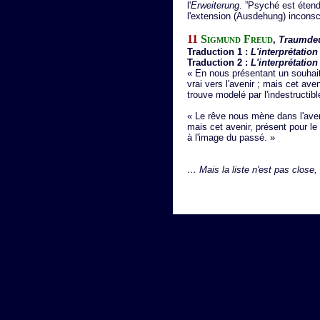
l'
Erweiterung
. ”Psyché est étendu
l'extension (Ausdehung) inconsci
11
Sigmund Freud
,
Traumde
Traduction 1 :
L'interprétation
Traduction 2 :
L'interprétation
« En nous présentant un souhai
vrai vers l'avenir ; mais cet av
trouve modelé par l'indestructi
« Le rêve nous mène dans l'aveni
mais cet avenir, présent pour le 
à l'image du passé. »
… Mais la liste n'est pas close