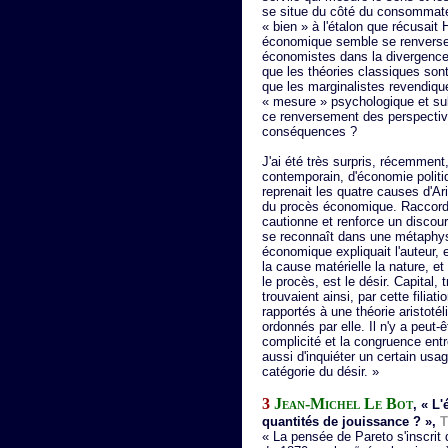
se situe du côté du consommateur
« bien » à l'étalon que récusait 
économique semble se renverser,
économistes dans la divergence
que les théories classiques sont
que les marginalistes revendiq
« mesure » psychologique et su
ce renversement des perspective
conséquences ?
J'ai été très surpris, récemment,
contemporain, d'économie politiq
reprenait les quatre causes d'Ar
du procès économique. Raccor
cautionne et renforce un discou
se reconnaît dans une métaphys
économique expliquait l'auteur, es
la cause matérielle la nature, et
le procès, est le désir. Capital, 
trouvaient ainsi, par cette filia
rapportés à une théorie aristoté
ordonnés par elle. Il n'y a peut-
complicité et la congruence entre
aussi d'inquiéter un certain usa
catégorie du désir. »
3
Jean-Michel Le Bot
, « L
quantités de jouissance ? »,
T
« La pensée de Pareto s'inscrit d