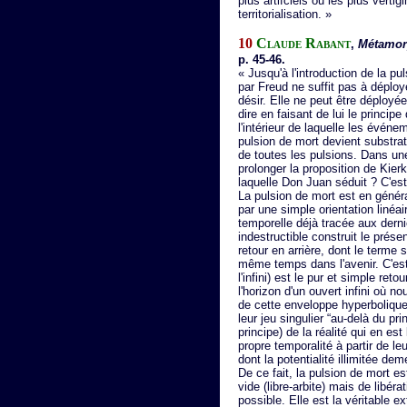
plus artifciels ou les plus verti
territorialisation. »
10
Claude Rabant
,
Métamor
p. 45-46.
« Jusqu'à l'introduction de la p
par Freud ne suffit pas à déploy
désir. Elle ne peut être déployée
dire en faisant de lui le principe
l'intérieur de laquelle les événe
pulsion de mort devient substrat
de toutes les pulsions. Dans une
prolonger la proposition de Kier
laquelle Don Juan séduit ? C'est 
La pulsion de mort est en général
par une simple orientation linéair
temporelle déjà tracée aux derni
indestructible construit le prés
retour en arrière, dont le terme 
même temps dans l'avenir. C'est 
l'infini) est le pur et simple ret
l'horizon d'un ouvert infini où n
de cette enveloppe hyperbolique,
leur jeu singulier “au-delà du pri
principe) de la réalité qui en es
propre temporalité à partir de 
dont la potentialité illimitée d
De ce fait, la pulsion de mort es
vide (libre-arbite) mais de libér
possible. Elle est la véritable e