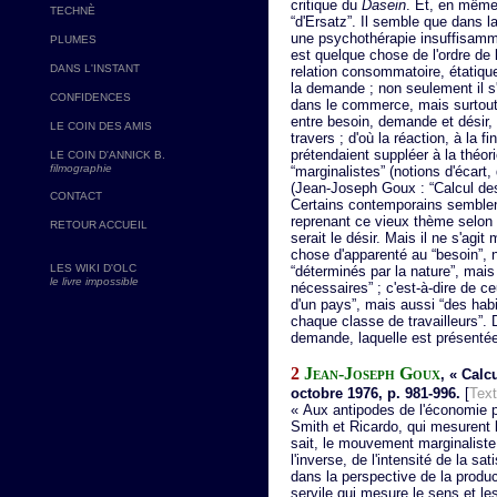
critique du
Dasein
. Et, en même 
TECHNÈ
“d'Ersatz”. Il semble que dans 
une psychothérapie insuffisammen
PLUMES
est quelque chose de l'ordre de 
DANS L'INSTANT
relation consommatoire, étatiqu
la demande ; non seulement il s
CONFIDENCES
dans le commerce, mais surtout 
entre besoin, demande et désir, 
LE COIN DES AMIS
travers ; d'où la réaction, à la 
prétendaient suppléer à la théor
LE COIN D'ANNICK B.
filmographie
“marginalistes” (notions d'écart,
(Jean-Joseph Goux : “Calcul des
CONTACT
Certains contemporains semble
reprenant ce vieux thème selon le
RETOUR ACCUEIL
serait le désir. Mais il ne s'agi
chose d'apparenté au “besoin”, 
LES WIKI D'OLC
“déterminés par la nature”, mais
le livre impossible
nécessaires” ; c'est-à-dire de c
d'un pays”, mais aussi “des hab
chaque classe de travailleurs”. 
demande, laquelle est présenté
2
Jean-Joseph Goux
, « Calc
octobre 1976, p. 981-996.
[
Text
« Aux antipodes de l'économie p
Smith et Ricardo, qui mesurent la
sait, le mouvement marginaliste
l'inverse, de l'intensité de la s
dans la perspective de la produc
servile qui mesure le sens et les