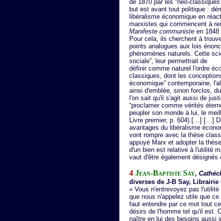
de 1870 par les “néo-classiques
but est avant tout politique : d
libéralisme économique en réac
marxistes qui commencent à renc
Manifeste communiste
en 1848 
Pour cela, ils cherchent à trou
points analogues aux lois énonc
phénomènes naturels. Cette scie
sociale”, leur permettrait de
définir comme naturel l'ordre é
classiques, dont les conception
économique” contemporaine, l'alt
ainsi d'emblée, sinon forclos, du
l'on sait qu'il s'agit aussi de ju
“proclamer comme vérités éternel
peupler son monde à lui, le mei
Livre premier, p. 604) […] […] D
avantages du libéralisme économ
vont rompre avec la thèse classiq
appuyé Marx et adopter la thèse d
d'un bien est relative à l'utilité
vaut d'être également désignés
4
Jean-Baptiste Say
,
Cathéc
diverses de J-B Say, Librairie
« Vous n'entrevoyez pas l'utilité
que nous n'appelez utile que ce q
faut entendre par ce mot tout ce 
désirs de l'homme tel qu'il est. 
naître en lui des besoins aussi 