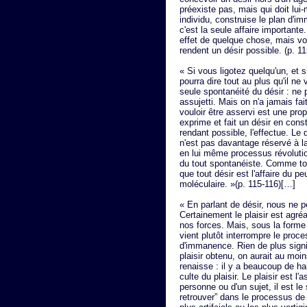
préexiste pas, mais qui doit lu
individu, construise le plan d'i
c'est la seule affaire importan
effet de quelque chose, mais v
rendent un désir possible. (p. 1
« Si vous ligotez quelqu'un, et s
pourra dire tout au plus qu'il ne 
seule spontanéité du désir : ne p
assujetti. Mais on n'a jamais fa
vouloir être asservi est une pr
exprime et fait un désir en constr
rendant possible, l'effectue. Le d
n'est pas davantage réservé à la 
en lui même processus révolutio
du tout spontanéiste. Comme tou
que tout désir est l'affaire du p
moléculaire. »(p. 115-116)[…]
« En parlant de désir, nous ne p
Certainement le plaisir est agr
nos forces. Mais, sous la forme 
vient plutôt interrompre le pro
d'immanence. Rien de plus signifi
plaisir obtenu, on aurait au moin
renaisse : il y a beaucoup de hai
culte du plaisir. Le plaisir est l'a
personne ou d'un sujet, il est l
retrouver” dans le processus de 