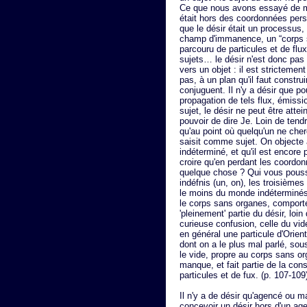
Ce que nous avons essayé de mon
était hors des coordonnées pers
que le désir était un processus, 
champ d'immanence, un “corps 
parcouru de particules et de fl
sujets… le désir n'est donc pas i
vers un objet : il est stricteme
pas, à un plan qu'il faut constru
conjuguent. Il n'y a désir que po
propagation de tels flux, émissi
sujet, le désir ne peut être atte
pouvoir de dire Je. Loin de tendr
qu'au point où quelqu'un ne cher
saisit comme sujet. On objecte al
indéterminé, et qu'il est encore
croire qu'en perdant les coordo
quelque chose ? Qui vous pousse
indéfnis (un, on), les troisièmes 
le moins du monde indéterminés
le corps sans organes, comporte
'pleinement' partie du désir, lo
curieuse confusion, celle du vi
en général une particule d'Orien
dont on a le plus mal parlé, so
le vide, propre au corps sans or
manque, et fait partie de la con
particules et de fux. (p. 107-10
Il n'y a de désir qu'agencé ou 
concevoir un désir hors d'un ag