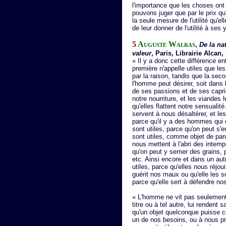
l'importance que les choses ont p
pouvons juger que par le prix qu
la seule mesure de l'utilité qu'e
de leur donner de l'utilité à ses
5
Auguste Walras
,
De la nat
valeur
, Paris, Librairie Alcan, 
« Il y a donc cette différence en
première n'appelle utiles que le
par la raison, tandis que la se
l'homme peut désirer, soit dans l
de ses passions et de ses caprice
notre nourriture, et les viandes 
qu'elles flattent notre sensualité.
servent à nous désaltérer, et le
parce qu'il y a des hommes qui o
sont utiles, parce qu'on peut s'e
sont utiles, comme objet de paru
nous mettent à l'abri des intempér
qu'on peut y semer des grains, 
etc. Ainsi encore et dans un aut
utiles, parce qu'elles nous réjou
guérit nos maux ou qu'elle les so
parce qu'elle sert à défendre nos 
« L'homme ne vit pas seulement d
titre ou à tel autre, lui rendent 
qu'un objet quelconque puisse co
un de nos besoins, ou à nous pr