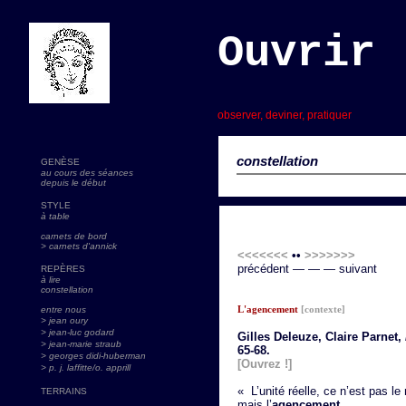
Ouvrir 
s
observer, deviner, pratiquer
constellation
GENÈSE
au cours des séances
depuis le début
STYLE
à table
carnets de bord
> carnets d'annick
<<<<<<<
••
>>>>>>>
précédent — — — suivant
REPÈRES
à lire
constellation
L'agencement
[contexte]
entre nous
> jean oury
> jean-luc godard
Gilles Deleuze, Claire Parnet,
>
jean-marie straub
65-68.
> georges didi-huberman
[Ouvrez !]
> p. j. laffitte/o. apprill
« L’unité réelle, ce n’est pas le 
TERRAINS
mais l’
agencement
.