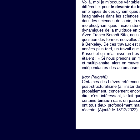
Voilà, moi je m’occupe véritabl
différentiel pour l
e devenir de f
empiriques de ces dynamiques s
imaginatives dans les sciences 
dans les sciences de la vie, la
morphodynamiques microhistori
dynamiques de la multitude en ph
Avec Franco Berardi Bifo, nou
question des formes nouvelles à 
à Berkeley. De ces travaux est 
années plus tard, un travail qu
Kassel et qui m’a laissé un trè
étaient : « Si nous prenons un 
et multiplanaire, alors on rouvre
indépendantes des automatismes
(
Igor Pelgreffi)
Certaines des brèves références
post-structuralisme (à l’instar d
probablement, concernent encore
dire, c’est intéressant, le fait q
certaine
tension
dans un
passa
ont tous deux profondément marq
récente. (Ajouté le 18/12/2022)