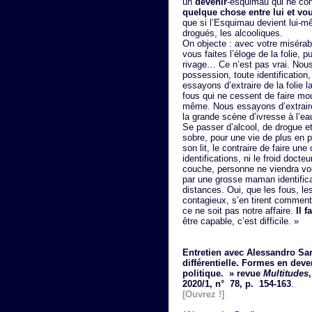
un
devenir
-esquimau qui ne con
quelque chose entre lui et vo
que si l’Esquimau devient lui-
drogués, les alcooliques.
On objecte : avec votre miséra
vous faites l’éloge de la folie, 
rivage… Ce n’est pas vrai. Nous
possession, toute identification
essayons d’extraire de la folie l
fous qui ne cessent de faire mour
même. Nous essayons d’extraire d
la grande scène d’ivresse à l’ea
Se passer d’alcool, de drogue et 
sobre, pour une vie de plus en p
son lit, le contraire de faire une
identifications, ni le froid doct
couche, personne ne viendra vou
par une grosse maman identifica
distances. Oui, que les fous, le
contagieux, s’en tirent commen
ce ne soit pas notre affaire.
Il f
être capable, c’est difficile. »
Entretien avec Alessandro Sart
différentielle. Formes en dev
politique. » revue
Multitudes
,
2020/1, n° 78, p. 154-163
.
[Ouvrez !]