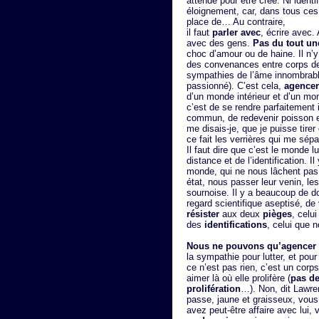
attende pour être créé. Ni identif
éloignement, car, dans tous ces
place de… Au contraire,
il faut
parler avec
, écrire avec
avec des gens.
Pas du tout un
choc d’amour ou de haine. Il n’
des convenances entre corps de 
sympathies de l’âme innombrable
passionné). C’est cela,
agencer
d’un monde intérieur et d’un mond
c’est de se rendre parfaitement 
commun, de redevenir poisson et 
me disais-je, que je puisse tirer 
ce fait les verrières qui me sép
Il faut dire que c’est le monde 
distance et de l’identification. 
monde, qui ne nous lâchent pas, 
état, nous passer leur venin, le
sournoise. Il y a beaucoup de d
regard scientifique aseptisé, de 
résister
aux deux
pièges
, celu
des
identifications
, celui que n
Nous ne pouvons qu’agencer 
la sympathie pour lutter, et pou
ce n’est pas rien, c’est un corps
aimer là où elle prolifère (
pas de
prolifération
…). Non, dit Lawre
passe, jaune et graisseux, vous
avez peut-être affaire avec lui