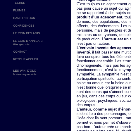
TECHNÈ
C’est toujours un agencement q
pas pour cause un sujet qui agir
PLUMES
ne se rapportent à des sujets 
produit d’un agencement
, tou
DANS L'INSTANT
de nous, des populations, des mul
affects, des événements. Les 
CONFIDENCES
personne, mais de peuples et de 
LE COIN DES AMIS
militaires ou de typhons, de co
de production.
L’auteur est un 
LE COIN D'ANNICK B.
n’est pas un auteur.
filmographie
L’écrivain invente des agence
CONTACT
inventé
, il fait passer une multi
faire conspirer tous les élémen
RETOUR ACCUEIL
fonctionner ensemble. Les struc
d’homogénéité, mais pas les ag
fonctionnement, c’est la « sym
LES WIKI D'OLC
sympathie. La sympathie n’est 
le livre impossible
participation spirituelle, au cont
haine ou amour, car la haine aus
n’est bonne que lorsqu’elle se m
sont des corps qui s’aiment ou 
en jeu, dans ces corps ou sur c
biologiques, psychiques, sociau
des corpus.
L’auteur, comme sujet d’énonc
s’identifie à des personnages, o
l’idée dont ils sont porteurs ; tan
permet et nous permet d’observer
pas bon. L’auteur crée un monde