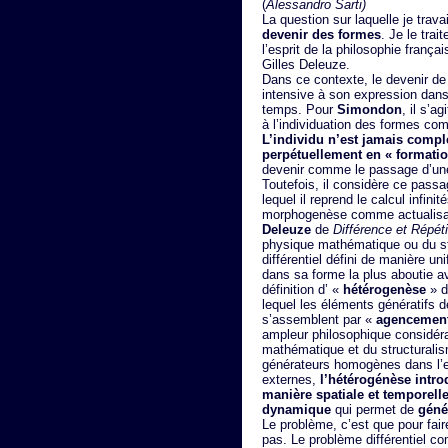
(
Alessandro Sarti)
La question sur laquelle je trav
devenir des formes
. Je le tra
l’esprit de la philosophie franç
Gilles Deleuze.
Dans ce contexte, le devenir d
intensive à son expression dans
temps. Pour
Simondon
, il s’a
à l’individuation des formes 
L’individu n’est jamais compl
perpétuellement en « formatio
devenir comme le passage d’une 
Toutefois, il considère ce pass
lequel il reprend le calcul infinit
morphogenèse comme actualisati
Deleuze
de
Différence et Répéti
physique mathématique ou du st
différentiel défini de manière u
dans sa forme la plus aboutie a
définition d’ «
hétérogenèse
» d
lequel les éléments génératifs
s’assemblent par «
agencemen
ampleur philosophique considéra
mathématique et du structurali
générateurs homogènes dans l’es
externes,
l’hétérogénèse introd
manière spatiale et temporell
dynamique
qui permet de
géné
Le problème, c’est que pour fair
pas. Le problème différentiel co