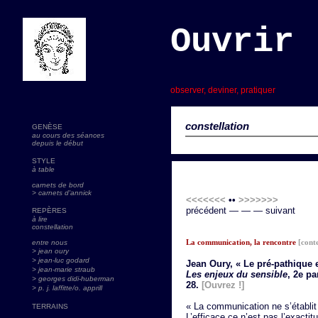
Ouvrir 
s
observer, deviner, pratiquer
constellation
GENÈSE
au cours des séances
depuis le début
STYLE
à table
carnets de bord
> carnets d'annick
<<<<<<<
••
>>>>>>>
précédent — — — suivant
REPÈRES
à lire
constellation
La communication, la rencontre
[cont
entre nous
> jean oury
> jean-luc godard
Jean Oury, « Le pré-pathique et
>
jean-marie straub
Les enjeux du sensible
, 2e pa
> georges didi-huberman
28.
[Ouvrez !]
> p. j. laffitte/o. apprill
« La communication ne s’établit 
TERRAINS
L’efficace ce n’est pas l’exacti