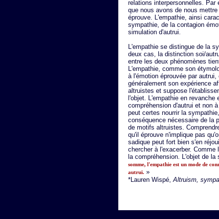
relations interpersonnelles. Par
que nous avons de nous mettre à 
éprouve. L'empathie, ainsi caract
sympathie, de la contagion émot
simulation d'autrui.
L'empathie se distingue de la s
deux cas, la distinction soi/autr
entre les deux phénomènes tient
L'empathie, comme son étymolog
à l'émotion éprouvée par autrui
généralement son expérience aff
altruistes et suppose l'établisse
l'objet. L'empathie en revanche e
compréhension d'autrui et non à 
peut certes nourrir la sympathie
conséquence nécessaire de la pr
de motifs altruistes. Comprendre
qu'il éprouve n'implique pas qu'o
sadique peut fort bien s'en réjou
chercher à l'exacerber. Comme le
la compréhension. L'objet de la 
somme, l'empathie est un mode de conn
»
autrui.
*Lauren Wispé,
Altruism, sympa