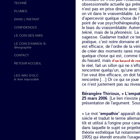
TECHNÈ
obsessionnelle actuelle qui pré
n’est pas en prise directe avec l
PLUMES
on vit dans le vraisemblable. L
d’apercevoir quelque chose de l’
DANS L'INSTANT
point de vue psychothérapeutiqu
le biais du vraisemblable. Autrem
CONFIDENCES
teknè
, mais de la
phronèsis
. La
LE COIN DES AMIS
sagesse. Gadamer traduit ce term
pratique, c’est notre domaine et
LE COIN D'ANNICK B.
est efficace, de l’ordre de la vér
filmographie
de créer des moments rares mais
CONTACT
quelque chose qui est, comme le
du hasard, mais
d’un hasard de ren
RETOUR ACCUEIL
le réel, fait un sillon qui ne s’
rencontrer quelqu’un, qu’une am
l’on veut être efficace, on doit 
LES WIKI D'OLC
rencontre.[…] Or ce qui se joue d
le livre impossible
ce n’est justement pas au niveau
Bérangère Thirioux, « L'empath
25 mars 2006
. [Le lien n'existe 
présentation de l'argument. Sou
« Le mot “
empathie
” apparaît 
siècle et traduit le terme allema
tôt et utilisé à l'origine pour car
dans laquelle le sujet se projet
théorie esthétique fut notamme
1905) qui étendit ensuite l'usa