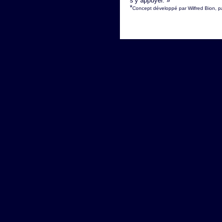
s’y appuyer. »
*
Concept développé par Wilfred Bion, par