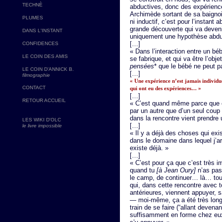
TECHNÈ
abductives, donc des expérienc
Archimède sortant de sa baignoi
PLUMES
ni inductif, c’est pour l’instant
grande découverte qui va devenir
DANS L'INSTANT
uniquement une hypothèse abdu
[…]
CONFIDENCES
« Dans l’interaction entre un 
LE COIN DES AMIS
se fabrique, et qui va être l’obje
pensées
* que le bébé ne peut p
LE COIN D'ANNICK B.
[…]
filmographie
« Une expérience n’est jamais individuel
CONTACT
qui ont eu des expériences… »
[…]
RETOUR ACCUEIL
« C’est quand même parce que c
par un autre que d’un seul coup
dans la rencontre vient prendre
LES WIKI D'OLC
[…]
le livre impossible
« Il y a déjà des choses qui exi
dans le domaine dans lequel j’arr
existe déjà. »
[…]
« C’est pour ça que c’est très
quand tu
[à Jean Oury]
n’as pas 
le camp, de continuer… là… tout
qui, dans cette rencontre avec t
antérieures, viennent appuyer,
— moi-même, ça a été très lon
train de se faire (“allant devenan
suffisamment en forme chez eux 