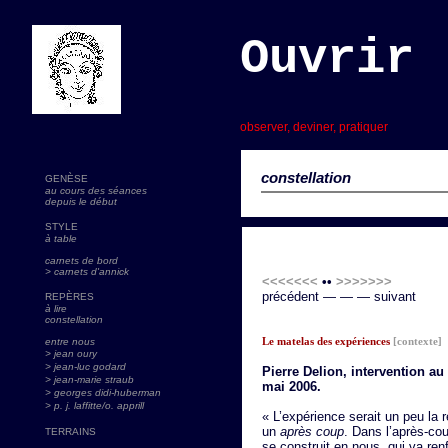
Ouvrir 
s
observer, deviner, pratiquer
constellation
GENÈSE
au cours des séances
depuis le début
STYLE
à table
carnets de bord
> carnets d'annick
<<<<<<<
••
>>>>>>>
précédent — — — suivant
REPÈRES
à lire
constellation
Le matelas des expériences
[contexte]
entre nous
> jean oury
> jean-luc godard
Pierre Delion, intervention a
>
jean-marie straub
mai 2006.
> georges didi-huberman
> p. j. laffitte/o. apprill
« L’expérience serait un peu la r
un
après coup
. Dans l’après-co
TERRAINS
se construit en nous, qui va ren