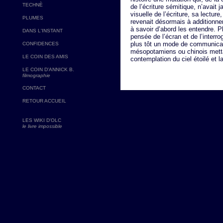
TECHNÈ
de l’écriture sémitique, n’avait 
visuelle de l’écriture, sa lectur
PLUMES
revenait désormais à additionne
à savoir d’abord les entendre. P
DANS L'INSTANT
pensée de l’écran et de l’interro
plus tôt un mode de communica
CONFIDENCES
mésopotamiens ou chinois metta
LE COIN DES AMIS
contemplation du ciel étoilé et la
LE COIN D'ANNICK B.
filmographie
CONTACT
RETOUR ACCUEIL
LES WIKI D'OLC
le livre impossible