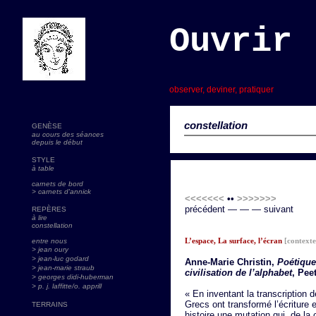
Ouvrir 
s
observer, deviner, pratiquer
constellation
GENÈSE
au cours des séances
depuis le début
STYLE
à table
carnets de bord
> carnets d'annick
<<<<<<<
••
>>>>>>>
précédent — — — suivant
REPÈRES
à lire
constellation
L’espace, La surface, l’écran
[contexte
entre nous
> jean oury
> jean-luc godard
Anne-Marie Christin,
Poétique 
>
jean-marie straub
civilisation de l’alphabet
, Pee
> georges didi-huberman
> p. j. laffitte/o. apprill
« En inventant la transcription 
Grecs ont transformé l’écriture
TERRAINS
histoire une mutation qui, de la