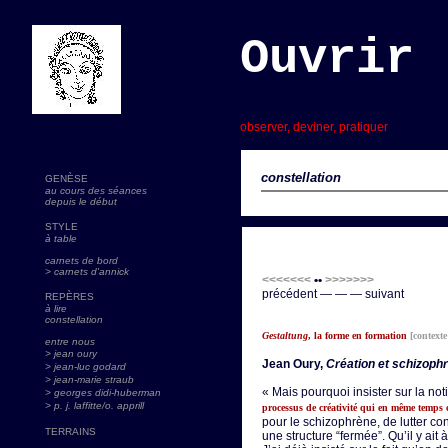
Ouvrir 
s
observer, deviner, pratiquer
constellation
GENÈSE
au cours des séances
depuis le début
STYLE
à table
carnets de bord
> carnets d'annick
<<<<<<<
••
>>>>>>>
précédent — — — suivant
REPÈRES
à lire
constellation
Gestaltung
, la forme en formation
[contexte
entre nous
> jean oury
Jean Oury,
Création et schizoph
> jean-luc godard
>
jean-marie straub
« Mais pourquoi insister sur la no
> georges didi-huberman
> p. j. laffitte/o. apprill
processus de créativité qui en même temps 
pour le schizophrène, de lutter co
TERRAINS
une structure “fermée”. Qu’il y ai