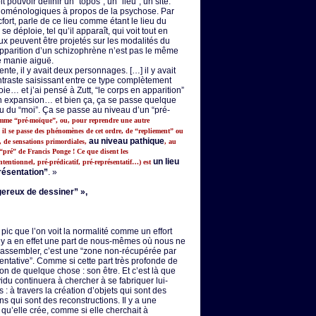
it pouvoir définir un “topos”, un “lieu”, un site.
énoménologiques à propos de la psychose. Par
ort, parle de ce lieu comme étant le lieu du
se déploie, tel qu’il apparaît, qui voit tout en
ux peuvent être projetés sur les modalités du
apparition d’un schizophrène n’est pas le même
e manie aiguë.
ente, il y avait deux personnages. […] il y avait
ntraste saisissant entre ce type complètement
oie… et j’ai pensé à Zutt, “le corps en apparition”
re en expansion… et bien ça, ça se passe quelque
u du “moi”. Ça se passe au niveau d’un “pré-
omme “pré-moïque”, ou, pour reprendre une autre
 il se passe des phénomènes de cet ordre, de “repliement” ou
au niveau pathique
 de sensations primordiales,
, au
 “pré” de Francis Ponge ! Ce que disent les
un lieu
tentionnel, pré-prédicatif, pré-représentatif…) est
présentation”
. »
ereux de dessiner” »,
pic que l’on voit la normalité comme un effort
Il y a en effet une part de nous-mêmes où nous ne
rassembler, c’est une “zone non-récupérée par
entative”. Comme si cette part très profonde de
tion de quelque chose : son être. Et c’est là que
ividu continuera à chercher à se fabriquer lui-
 à travers la création d’objets qui sont des
ns qui sont des reconstructions. Il y a une
qu’elle crée, comme si elle cherchait à