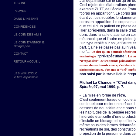
J’ai déjà insisté sur le fait qu’on do
TECHNÈ
Ceci rejoint des élaborations ph
exemple ZUTT, de l’école de Francf
PLUMES
“corps en apparition”. Le corps qui 
étant vu. Les troubles fondamenta
DANS L'INSTANT
corps en apparition. Le corps en 
que celui d’un patient en phase d
CONFIDENCES
Hier après-midi, dans la salle d’att
donc dans la salle d’attente un co
LE COIN DES AMIS
mélancolique et l’autre en pleine j
LE COIN D'ANNICK B.
: un type replié sur soi, et l’aut
filmographie
part. Ça ne se passe pas au nivea
moi”…
Un lieu qu’on pourrait définir c
CONTACT
“pré-spéculaire”
terminologie,
. Là où
“d’expansion”, de sentiments primordiaux,
RETOUR ACCUEIL
niveau des sentiments vitaux, c’est dans le
phénoménologues, c’est que ce “pré” (pré-in
LES WIKI D'OLC
non saisi par le travail de la “re
le livre impossible
Michæl La Chance, « “C'est dang
Spirale
, 97, mai 1990, p. 7.
« La mise en forme de l'être,
C’est seulement lorsqu’on coule à 
continuel pour rester en surface. 
cessons de nous faire et de nous 
les habitudes de la pensée représ
l’individu était celle d’une produc
s’installe un blocage tel que l’ind
même sous des formes détournées :
recréations de soi, des constructio
projection de la personne dans ce 