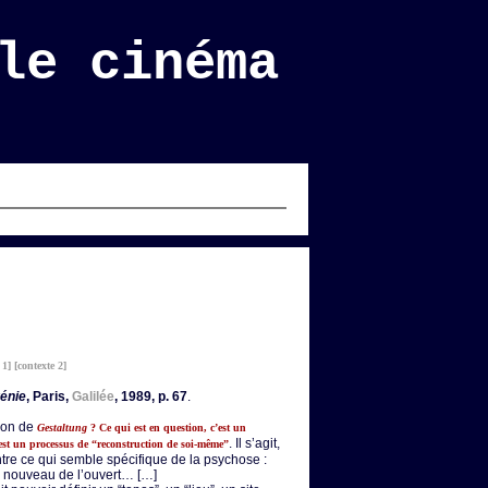
le cinéma
 1]
[contexte 2]
rénie
, Paris,
Galilée
, 1989, p. 67
.
tion de
Gestaltung
? Ce qui est en question, c’est un
. Il s’agit,
est un processus de “reconstruction de soi-même”
ntre ce qui semble spécifique de la psychose :
t à nouveau de l’ouvert… […]