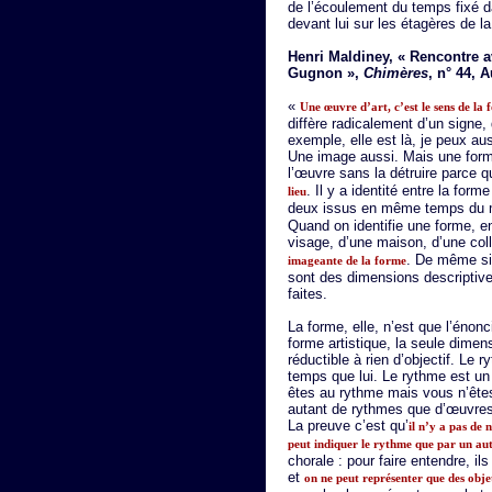
de l’écoulement du temps fixé 
devant lui sur les étagères de l
Henri Maldiney, « Rencontre a
Gugnon »,
Chimères
, n° 44,
«
Une œuvre d’art, c’est le sens de la 
diffère radicalement d’un signe,
exemple, elle est là, je peux aus
Une image aussi. Mais une forme,
l’œuvre sans la détruire parce q
. Il y a identité entre la form
lieu
deux issus en même temps du
Quand on identifie une forme, en
visage, d’une maison, d’une collin
. De même si 
imageante de la forme
sont des dimensions descriptives
faites.
La forme, elle, n’est que l’énon
forme artistique, la seule dimen
réductible à rien d’objectif. Le
temps que lui. Le rythme est un 
êtes au rythme mais vous n’êtes 
autant de rythmes que d’œuvres,
La preuve c’est qu’
il n’y a pas de
peut indiquer le rythme que par un au
chorale : pour faire entendre, il
et
on ne peut représenter que des obje