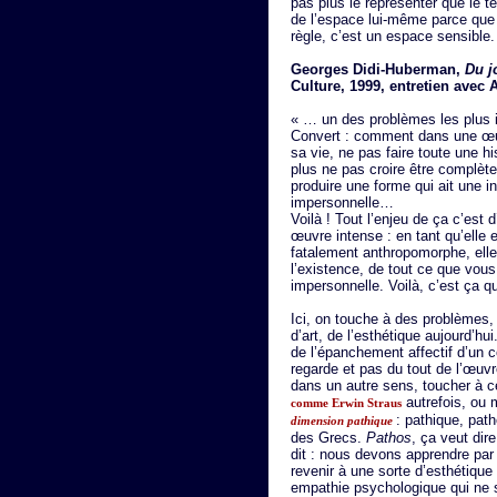
pas plus le représenter que le 
de l’espace lui-même parce que
règle, c’est un espace sensible.
Georges Didi-Huberman,
Du j
Culture, 1999, entretien avec A
« … un des problèmes les plus 
Convert : comment dans une œuv
sa vie, ne pas faire toute une 
plus ne pas croire être compl
produire une forme qui ait une in
impersonnelle…
Voilà ! Tout l’enjeu de ça c’est
œuvre intense : en tant qu’elle 
fatalement anthropomorphe, elle p
l’existence, de tout ce que vou
impersonnelle. Voilà, c’est ça q
Ici, on touche à des problèmes, 
d’art, de l’esthétique aujourd’
de l’épanchement affectif d’un c
regarde et pas du tout de l’œuvr
dans un autre sens, toucher à
autrefois, ou
comme Erwin Straus
: pathique, pat
dimension pathique
des Grecs.
Pathos
, ça veut dire
dit : nous devons apprendre par
revenir à une sorte d’esthétique
empathie psychologique qui ne 