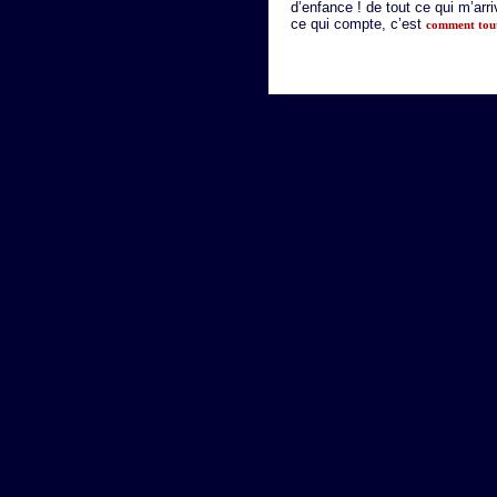
d’enfance ! de tout ce qui m’arr
ce qui compte, c’est
comment tout