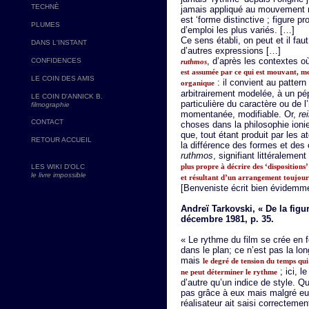
TECHNÈ
jamais appliqué au mouvement ré
est ‘forme distinctive ; figure p
PLUMES
d’emploi les plus variés. […]
Ce sens établi, on peut et il faut
DANS L'INSTANT
d’autres expressions […]
, d’après les contextes o
CONFIDENCES
ruthmos
est assumée par ce qui est mouvant, mob
LE COIN DES AMIS
: il convient au pattern
organique
arbitrairement modelée, à un pép
LE COIN D'ANNICK B.
particulière du caractère ou de 
filmographie
momentanée, modifiable. Or,
re
CONTACT
choses dans la philosophie ioni
que, tout étant produit par les a
RETOUR ACCUEIL
la différence des formes et des
ruthmos
, signifiant littéralement
plus propre à décrire des ‘dispositions’
LES WIKI D'OLC
le livre impossible
et résultant d’un arrangement toujour
[Benveniste écrit bien évidemme
Andreï Tarkovski, « De la fig
décembre 1981, p. 35.
« Le rythme du film se crée en 
dans le plan; ce n’est pas la l
mais
le degré de tension du temps qui
; ici, l
ne peut déterminer le rythme
d’autre qu’un indice de style. Q
pas grâce à eux mais malgré eux
réalisateur ait saisi correcteme