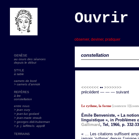
Ouvrir 
s
observer, deviner, pratiquer
constellation
GENÈSE
au cours des séances
depuis le début
STYLE
à table
carnets de bord
> carnets d'annick
<<<<<<<
••
>>>>>>>
précédent — — — suivant
REPÈRES
à lire
constellation
Le rythme, la forme
[contexte 1]
[cont
entre nous
> jean oury
> jean-luc godard
Émile Benveniste, « La notion
>
jean-marie straub
linguistique », in
Problèmes d
> georges didi-huberman
Gallimard
, Tel, 1966, p. 332-3
> p. j. laffitte/o. apprill
« … Les citations suffisent amp
TERRAINS
jamais ‘rythme’ depuis l’origine j