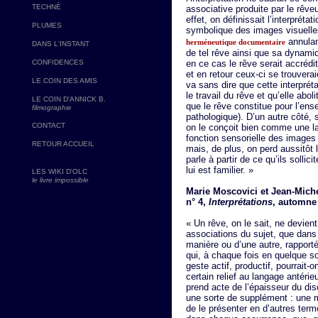
TECHNÈ
associative produite par le rêveu
effet, on définissait l’interpré
PLUMES
symbolique des images visuelles
annulant
herméneutique documentaire
DANS L'INSTANT
de tel rêve ainsi que sa dynamiq
CONFIDENCES
en ce cas le rêve serait accréd
et en retour ceux-ci se trouverai
LE COIN DES AMIS
va sans dire que cette interprét
le travail du rêve et qu’elle aboli
LE COIN D'ANNICK B.
que le rêve constitue pour l’en
filmographie
pathologique). D’un autre côté, s
CONTACT
on le conçoit bien comme une l
fonction sensorielle des images
RETOUR ACCUEIL
mais, de plus, on perd aussitôt l
parle à partir de ce qu’ils soll
lui est familier. »
LES WIKI D'OLC
le livre impossible
Marie Moscovici et Jean-Mich
n° 4,
Interprétations
, automne 
« Un rêve, on le sait, ne devient 
associations du sujet, que dans 
manière ou d’une autre, rapportée
qui, à chaque fois en quelque s
geste actif, productif, pourrait-
certain relief au langage antérie
prend acte de l’épaisseur du dis
une sorte de supplément : une 
de le présenter en d’autres ter