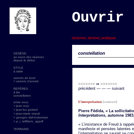
Ouvrir 
s
observer, deviner, pratiquer
constellation
GENÈSE
au cours des séances
depuis le début
STYLE
à table
carnets de bord
> carnets d'annick
<<<<<<<
••
>>>>>>>
précédent — — — suivant
REPÈRES
à lire
constellation
L’interprétation
[contexte]
entre nous
> jean oury
> jean-luc godard
Pierre Fédida, « La sollicitati
>
jean-marie straub
Interprétations
, automne 1983,
> georges didi-huberman
> p. j. laffitte/o. apprill
« L’insistance de Freud à rappel
manifeste et pensées latentes e
TERRAINS
l’interprétation ne saurait se 