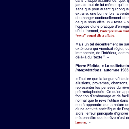
dans chaque occurrence, que, qu
jamais tout de lui-même, qu’il e
sans que pour autant quiconque p
extraire, une bonne fois la véri
de changer continuellement de reg
ce que nous offre un « texte » p
l’opposé d’une pratique d’enreg
déchiffrement,
l’interprétation tend
.
“texte” auquel elle a affaire
Mais un tel décentrement ne sau
extérieure qui viendrait régler, c
immanente, de l’intérieur, comme
déjà-là du “texte ”. »
Pierre Fédida, « La sollicitati
Interprétations
, automne 1983,
« Tout ce que la langue véhicule
allusions, proverbes, chansons, 
représenter les pensées du rêve 
pré-métaphorisés. Ce qu’on appe
fonction d’embrayage et de facili
normal que le rêve l’utilise dans
rien à apprendre sur la nature d
d’une activité spécifique de l’es
alors l’erreur principale d’ignor
méconnaître que le rêve n’est ri
. »
latentes