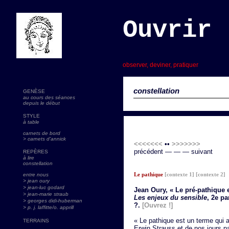
Ouvrir 
s
observer, deviner, pratiquer
constellation
GENÈSE
au cours des séances
depuis le début
STYLE
à table
carnets de bord
> carnets d'annick
<<<<<<<
••
>>>>>>>
précédent — — — suivant
REPÈRES
à lire
constellation
Le pathique
[contexte 1]
[contexte 2]
entre nous
> jean oury
> jean-luc godard
Jean Oury, « Le pré-pathique et
>
jean-marie straub
Les enjeux du sensible
, 2e pa
> georges didi-huberman
?.
[Ouvrez !]
> p. j. laffitte/o. apprill
« Le pathique est un terme qui 
TERRAINS
Erwin Strauss et de nos jours p