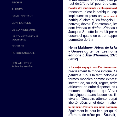
TECHNÈ
faut déjà “être là” pour être dan
l’ordre des sentiments les plus primor
PLUMES
rencontre, c’est le pathique, leq
impliquent toujours un
mouvemen
DANS L'INSTANT
pathique” alors qu’en français il
CONFIDENCES
pouvoir, devoir. Par exemple, l
sont
können
et
dürfen
.
Können
e
LE COIN DES AMIS
Jacques Schotte le traduit par
o
essentiel quand on est en rappor
LE COIN D'ANNICK B.
permettre de ? »
filmographie
CONTACT
Henri Maldiney,
Aîtres de la 
« Genèse du temps. Les noms 
RETOUR ACCUEIL
éditions
L’Âge d’homme
, 197
(2012).
LES WIKI D'OLC
le livre impossible
«
Le sujet engagé dans l'action ou ver
précisément le mode indique.
L
pathique
. Sous la terminologie 
formes modales comme expressi
incertitude, souhait, regret, or
affleurent en ordre dispersé le
moments critiques — que V. vo
biologique et sans lesquelles, i
vivant : “Dessein, attente, surpr
liberté, décision et déterminatio
la manière d'exister que nous nommo
également ici pour le sujet qui
d'être ou de n'être pas. Souhait, 