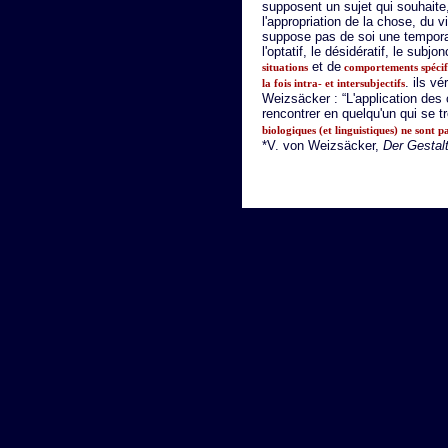
supposent un sujet qui souhaite
l'appropriation de la chose, du v
suppose pas de soi une temporal
l'optatif, le désidératif, le subj
et de
situations
comportements spécifi
. ils v
la fois intra- et intersubjectifs
Weizsäcker : “L'application des 
rencontrer en quelqu'un qui se t
biologiques (et linguistiques) ne sont pa
*V. von Weizsäcker,
Der Gestalt