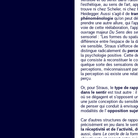
l'esthétique, au sens de l'art, 
trouve ni chez Scheler, ni chez
Heidegger. Aussi s'agit-il de
tran
phénoménologie
qu'on peut dé
prendre une autre allure, qui l'a
voie de cette réélaboration, l'ap
ouvrage majeur
Du Sens des s
sensoriel : “Les formes du spatia
différence entre l'espace de la 
vie sensible, Straus s'efforce d
distingue radicalement du
perce
la psychologie positive. Cette d
qui consiste à reconstituer le c
quelque sorte des sensations d
perceptions, méconnaissant par l
la perception où existe une relati
perçu.
Or, pour Straus, le
type de rap
dans le sentir
est tout autre : i
où se dégagent et s'opposent un 
une juste conception du sensibl
de penser qui conduit à envisag
modalités de l'
opposition sujet
Car d'autres structures de rappo
précisément en jeu dans le senti
la réceptivité et de l'activité,
aussi, dans
Le cercle de la for