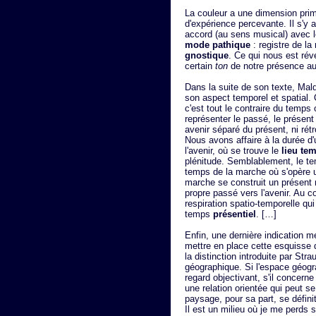
La couleur a une dimension primo
d'expérience percevante. Il s'y 
accord (au sens musical) avec 
mode pathique
: registre de la
gnostique
. Ce qui nous est rév
certain
ton
de notre présence a
Dans la suite de son texte, Mald
son aspect temporel et spatial.
c'est tout le contraire du temps
représenter le passé, le présent e
avenir séparé du présent, ni ré
Nous avons affaire à la durée d
l'avenir, où se trouve le
lieu te
plénitude. Semblablement, le t
temps de la marche où s'opère u
marche se construit un présent 
propre passé vers l'avenir. Au c
respiration spatio-temporelle qui
temps
présentiel
. […]
Enfin, une dernière indication 
mettre en place cette esquisse d
la distinction introduite par Str
géographique. Si l'espace géogr
regard objectivant, s'il concerne
une relation orientée qui peut s
paysage, pour sa part, se défini
Il est un milieu où je me perds 