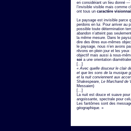
en considérant un lieu donné — 
l’invisible visible mais comme 
ont tous un
caractère visionnai
Le paysage est invisible parce 
perdons en lui. Pour arriver au 
possible toute détermination tem
abandon n’atteint pas seulement
la même mesure. Dans le paysag
dire des êtres eux-mêmes objec
le paysage, nous n’en avons pa
rêvons en plein jour et les ye
objectif mais aussi à nous-mêm
soi
a une orientation diamétrale
[…]
« Avec quelle douceur le clair d
et que les sons de la musique gl
et la nuit conviennent aux acce
Shakespeare,
Le Marchand de 
Messaien)
[…]
La nuit est douce et suave pour ce
angoissante, spectrale pour celui
Les fantômes sont des message
géographique. »