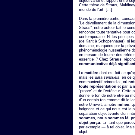
objectivante et rapport entre suje
Cette thèse de Straus, Maldine
monde de l'art. […]
Dans la première partie, consacr
“Le dévoilement de la dimensio
Straus”, notre auteur fait le c
rencontre toute tentative pour c
contemporaine. Ni les principes 
(de Kant à Schopenhauer), ni le
domaine, marquées par la préva
phénoménologie husserlienne don
en mesure de fournir des référe
essentiel ? Chez
Straus
, répon
communicative déjà signifiante
La
matière
dont est fait ce qu'
mais les
data sensuels
, en ce 
communicatif primordial, où
not
toute représentation
et par là 
“propre” et de l'extérieur. Cette
donne le ton de notre être au 
d'un certain ton comme dit la l
notre Umwelt, à notre
milieu
, q
baignons et ce qui nous est le p
séparation objectivante d'un intér
sommes, nous sommes là, pré
objet perçu
. En tant que percev
par exemple — à tel objet. Mais
objet.