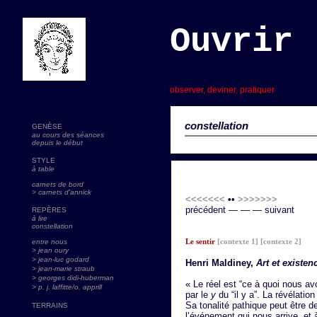
Ouvrir 
s
observer, deviner, pratiquer
constellation
GENÈSE
au cours des séances
depuis le début
STYLE
à table
carnets de bord
> carnets d'annick
<<<<<<<
••
>>>>>>>
précédent — — — suivant
REPÈRES
à lire
constellation
Le sentir
[contexte 1]
[contexte 2]
entre nous
> jean oury
> jean-luc godard
Henri Maldiney,
Art et existen
>
jean-marie straub
> georges didi-huberman
« Le réel est “ce à quoi nous av
> p. j. laffitte/o. apprill
par le
y
du “il y a”. La révélation 
Sa tonalité pathique peut être 
TERRAINS
l’événement qui nous arrive, e