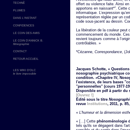
TECHNÈ
offert ou violence faite. Ainsi 
apportons en naissant*”. Cette 
PLUMES
informatique. L’expression qu’
représentation réglée par un code.
DANS L'INSTANT
code sous-jacent au dessin. Cod
CONFIDENCES
La libération de la couleur peut
LE COIN DES AMIS
commencement du monde. Ces s
revient toujours comme à l’orig
LE COIN D'ANNICK B.
contrôlables. »
filmographie
CONTACT
*Cézanne,
Correspondance
, (J
RETOUR ACCUEIL
Jacques Schotte, « Questions
LES WIKI D'OLC
nosographie psychiatrique c
le livre impossible
condition.
»
Chapitre IV, Noso
l'existence, de leurs bases "c
"personnelles" (cours 1977-19
Disponible en pdf à partir du 
[Ouvrez !]
Édité sous le titre
Nosographi
revue
Institutions
, 2011, p. 85,
«
L'humeur et la dimension esth
« […] Cette
phénoménologie d
tels qu'ils se dégagent dans l'a
sensible et du sentir dans l'œuvr