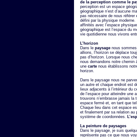
de la perception comme le pa
perception est un espace géogra
géographique n’est d’aucune man
pas nécessaire de nous référer 
défini par la physique moderne
affinités avec l’espace physiqu
géographique est l’espace du m
vie quotidienne nous vivons entr
L’horizon
Dans le
paysage
nous sommes en
allions, l’horizon se déplace to
pas d’horizon. Lorsque nous che
nous demandons notre chemin à
une
carte
nous établissons notr
horizon.
Dans le paysage nous ne parven
un autre et chaque endroit est 
lieux adjacents à l’intérieur du c
de l’espace pour atteindre une a
trouvons n’embrasse jamais la t
espace fermé et, en tant que tel,
Chaque lieu dans cet espace est
et finalement par sa relation a
système de coordonnées.
L’es
La peinture de paysages
Dans le paysage, je suis quelqu
représente pas ce que nous voy