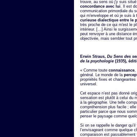
trouve, au sens où j'y suis situé
concordance avec lui
. Il est 
communication primordiale du sent
qui m'enveloppe et où je suis à 
curieuse dialectique entre le p
très proche de ce qui m'est le p
intérieur. […] Ainsi le surgisse
peut renvoyer à une distance én
objectivée, mais sembler tout pr
Erwin Straus,
Du Sens des sen
de la psychologie
(1935), édit
« Comme toute
connaissance
,
général. Le monde de la
percep
propriétés fixes et changeante
universel.
Cet espace n’est pas donné ori
sensation est plutôt à celui du
à la géographie. Une telle compa
compréhension plus facile ; el
particulier parce que nous somme
penser le paysage comme quelqu
Si on se rappelle le danger qu’i
l’envisageant comme quelque cho
comparaison est passablement v