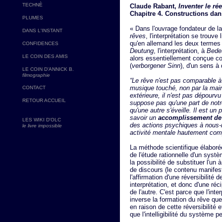
TECHNÈ
Claude Rabant,
Inventer le rée
Chapitre 4. Constructions dans
PLUMES
« Dans l'ouvrage fondateur de l
DANS L'INSTANT
rêves
, l'interprétation se trouve 
qu'en allemand les deux termes 
CONFIDENCES
Deutung
, l'interprétation, à
Bede
LE COIN DES AMIS
alors essentiellement conçue co
(
verborgener Sinn
), d'un sens à 
LE COIN D'ANNICK B.
filmographie
“Le rêve n'est pas comparable à 
musique touché, non par la main
CONTACT
extérieure, il n'est pas dépourvu
RETOUR ACCUEIL
suppose pas qu'une part de notr
qu'une autre s'éveille. Il est u
savoir un
accomplissement de
LES WIKI D'OLC
des actions psychiques à nous-mê
le livre impossible
activité mentale hautement compl
La méthode scientifique élaboré
de l'étude rationnelle d'un syst
la possibilité de substituer l'un
de discours (le contenu manifeste
l'affirmation d'une réversibilité
interprétation, et donc d'une réc
de l'autre. C'est parce que l'in
inverse la formation du rêve que
en raison de cette réversibilité 
que l'intelligibilité du système p