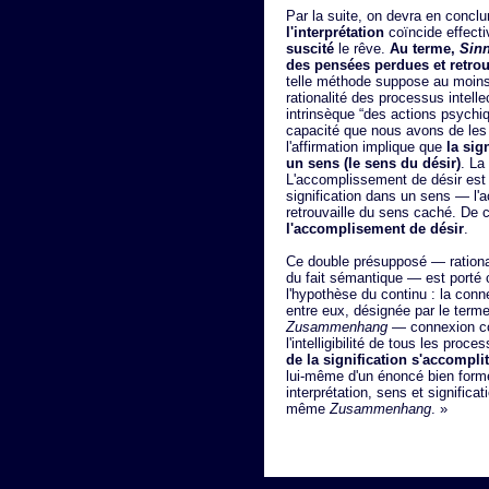
Par la suite, on devra en conclu
l'interprétation
coïncide effect
suscité
le rêve.
Au terme,
Sin
des pensées perdues et retr
telle méthode suppose au moins 
rationalité des processus intell
intrinsèque “des actions psychi
capacité que nous avons de les 
l'affirmation implique que
la sig
un sens (le sens du désir)
. La
L'accomplissement de désir est
signification dans un sens — l'a
retrouvaille du sens caché. De 
l'accomplisement de désir
.
Ce double présupposé — rational
du fait sémantique — est porté 
l'hypothèse du continu : la co
entre eux, désignée par le term
Zusammenhang
— connexion con
l'intelligibilité de tous les pro
de la signification s'accompli
lui-même d'un énoncé bien for
interprétation, sens et significa
même
Zusammenhang
. »