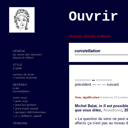
Ouvrir 
s
observer, deviner, pratiquer
constellation
GENÈSE
au cours des séances
depuis le début
STYLE
à table
carnets de bord
> carnets d'annick
<<<<<<<
••
>>>>>>>
précédent — — — suivant
REPÈRES
à lire
constellation
Sens, signification
[contexte 1]
[contex
entre nous
> jean oury
> jean-luc godard
Michel Balat, in
Il est possib
>
jean-marie straub
que vous dites
,
Ansedonia
, 2
> georges didi-huberman
> p. j. laffitte/o. apprill
« La question du sens ne peut a
affects ça n’est pas au niveau 
TERRAINS