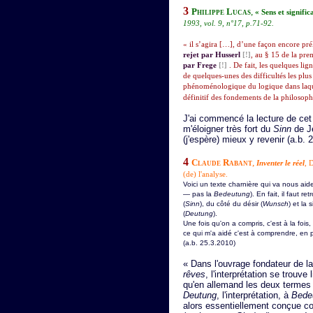
3
Philippe Lucas
,
« Sens et signifi
1993, vol. 9, n°17, p.71-92.
« il s’agira […], d’une façon encore prél
rejet par Husserl
[!]
, au § 15 de la pr
par Frege
[!]
. De fait, les quelques lig
de quelques-unes des difficultés les plus
phénoménologique du logique dans laque
définitif des fondements de la philosoph
J'ai commencé la lecture de cet 
m'éloigner très fort du
Sinn
de J
(j'espère) mieux y revenir (a.b. 
4
Claude Rabant
,
Inventer le réel
, 
(de) l'analyse.
Voici un texte charnière qui va nous ai
— pas la
Bedeutung
). En fait, il faut r
(
Sinn
), du côté du désir (
Wunsch
) et la s
(
Deutung
).
Une fois qu'on a compris, c'est à la fois
ce qui m'a aidé c'est à comprendre, en p
(a.b. 25.3.2010)
« Dans l'ouvrage fondateur de l
rêves
, l'interprétation se trouve 
qu'en allemand les deux termes 
Deutung
, l'interprétation, à
Bede
alors essentiellement conçue co