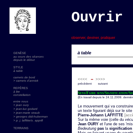
Ouvrir 
s
observer, deviner, pratiquer
à table
GENÈSE
au cours des séances
depuis le début
STYLE
à table
carnets de bord
<<<<
>>
>>
••
> carnets d'annick
précédent suivant
REPÈRES
à lire
Sens/Faire sens/Signification/Si
constellation
(En travail depuis le 24.11.2009. dernièr
entre nous
> jean oury
Le mouvement qui va construire 
> jean-luc godard
un texte figurant déjà sur le site
>
jean-marie straub
Pierre-Johann LAFFITTE
[acc
> georges didi-huberman
Sur la même voie (celle du
véc
> p. j. laffitte/o. apprill
Jean OURY
et l'une de ses 'mis
Bedeutung
pas
la
signification
TERRAINS
Mais en faisant usage du coupl