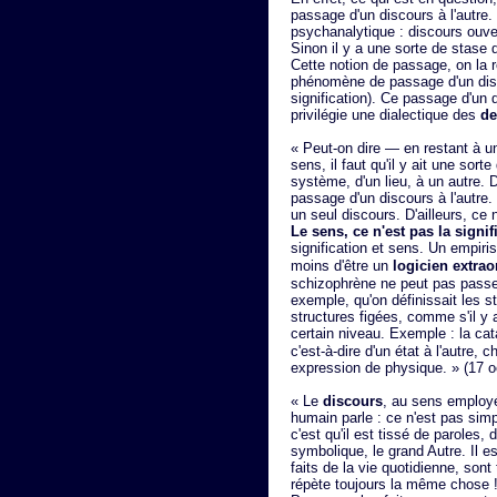
passage d'un discours à l'autre.
psychanalytique : discours ouve
Sinon il y a une sorte de stase
Cette notion de passage, on la 
phénomène de passage d'un disco
signification). Ce passage d'un 
privilégie une dialectique des
d
« Peut-on dire — en restant à un
sens, il faut qu'il y ait une sort
système, d'un lieu, à un autre. D
passage d'un discours à l'autre
un seul discours. D'ailleurs, ce 
Le sens, ce n'est pas la signif
signification et sens. Un empiri
moins d'être un
logicien extrao
schizophrène ne peut pas passer 
exemple, qu'on définissait les 
structures figées, comme s'il y 
certain niveau. Exemple : la ca
c'est-à-dire d'un état à l'autre
expression de physique. » (17 o
« Le
discours
, au sens employ
humain parle : ce n'est pas simp
c'est qu'il est tissé de paroles, d
symbolique, le grand Autre. Il es
faits de la vie quotidienne, so
répète toujours la même chose