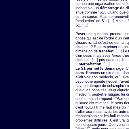
ou non une organisation concrète
inchoative, un
démarrage de dif
situe comme “S1”. Quand quelque
est en cause. Mais ce renouvell
“production” de S1. […] Mais il f
S1. […]
Poser une question, prendre une
chose qui est de l'ordre d'un cer
discours
. Et qu'est-ce qui fait
discours ? Pour exprimer quelqu
dimension de
transfert
. […] Le 
d'un désir, mais
sous forme d'un
discours. […] pris dans un disco
l'interprétation
. […]
Le S1 permet le démarrage
. C
sens
. Prenons un exemple, dans
allait voir son médecin, qu'il a
psychothérapeute (lequel n'avait
psychothérapie de schizophrénie
quelques banalités, et quelquefo
médecin, peut-être fatigué, lui d
quoi le malade répond : “Pas qu
qu'avec dix minutes, le sens tien
c'est foutu ! Il me faut mes dix
d'aller aux repas avec les autres
réapparaissaient les hallucinatio
problèmes difficiles. C'est vrai 
tienne quatre jours. Que venait-il
“déraillé”, mais pour pouvoir subs