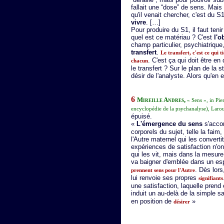
fallait une “dose” de sens. Ma
qu'il venait chercher, c'est du 
vivre
. […]
Pour produire du S1, il faut ten
quel est ce matériau ? C'est
l'o
champ particulier, psychiatriqu
transfert
.
Le transfert, c'est ce qui 
. C'est ça qui doit être en
chacun
le transfert ? Sur le plan de la st
désir de l'analyste. Alors qu'en e
6
Mireille Andres,
« Sens », in Pi
encyclopédie de la psychanalyse), Laro
épuisé.
«
L'émergence du sens
s'acco
corporels du sujet, telle la fai
l'Autre maternel qui les convert
expériences de satisfaction n'o
qui les vit, mais dans la mesure
va baigner d'emblée dans un e
. Dès lors
prennent sens pour l'Autre
lui renvoie ses propres
signifiants
une satisfaction, laquelle pren
induit un au-delà de la simple s
en position de
»
désirer