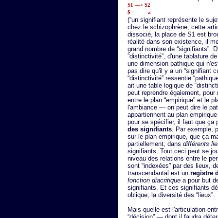
S1 —> S2
$ a
(“un signifiant représente le suje
chez le schizophrène, cette artic
dissocié, la place de S1 est bro
réalité dans son existence, il m
grand nombre de “signifiants”. D
”distinctivité”, d'une tablature d
une dimension pathique qui n'es
pas dire qu'il y a un “signifiant 
“distinctivité” ressentie “pathique
ait une table logique de “distinc
peut reprendre également, pour mi
entre le plan “empirique” et le p
l'ambiance — on peut dire le pat
appartiennent au plan empirique
pour se spécifier, il faut que ça
des signifiants
. Par exemple, p
sur le plan empirique, que ça m
partiellement, dans
différents li
signifiants. Tout ceci peut se j
niveau des relations entre le pe
sont “indexées” par des lieux, d
transcendantal est un
registre 
fonction diacritique
a pour but de
signifiants. Et ces signifiants d
oblique, la diversité des “lieux”.
Mais quelle est l'articulation ent
“décision” — dont il faudra déte