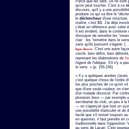
Parce que les faits, ce ne sont
qu'on peut toucher. C'est à ce
n
discours, qu'il y a une possibili
produire ce qui va être le “décle
le
déclencheur
d'une structure,
maître, c'est
S1
. J'ai déjà insis
c'était en référence avec cette 
Il est évident, dans le contexte 
d'essayer de remettre les “insens
clair : les “remettre dans le sen
sans qu'ils puissent s'égarer. […
. C'est une autre façon
ligne directe
cerclé, bien défini, bien délimité
reprenant les élaborations de
Fr
l'agent de l'oblique
. S'il n'y a p
le sens. » (p. 155-156)
« Il y a quelques années j'avais
c'est quelque chose de l'ordre d
les plus proches de ce qu'on vit
que d'une seule couleur, on n'ar
d'un malade dissocié. Par contre,
plusieurs lieux — par exemple un
secrétariat du club, un peu à la
— on s'aperçoit que tout un syst
une possibilité d'articuler et d
facile que s'il restait toujours
en question, il faut prendre en 
traditionnelle dans l'opposition “
au sens de Lacan. C'est pourquoi