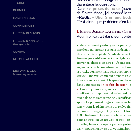
TECHNÈ
davantage la question…
Dans les
prises de notes
(nove
PLUMES
de Sainte-Anne, j'ai amorcé le t
FREGE
,
« Über Sinn und Bed
DANS L'INSTANT
C'est alors que je décide d'en f
CONFIDENCES
1
Pierre Johann Laffitte,
« Le s
LE COIN DES AMIS
Pour lire l'extrait dans son cont
LE COIN D'ANNICK B.
filmographie
« Mais comment peut-il y avoir participa
une doxa qui ne soit pas pure aliénation
CONTACT
observe un tel rejet de l’école de la part 
être une pure obéissance à « la règle »
RETOUR ACCUEIL
arriver en classe et se dire : « Je suis con
en jeu dans un tel investissement la di
LES WIKI D'OLC
la praxis, comment faire retrouver aux e
le livre impossible
vue de l’analyse, comment prendre en co
d’un discours ? C’est là la question du 
dans l’expression :
« ça fait du sens »
, 
»
. Dans le premier cas, on a un
vécu
de 
signification — que cette dernière soit c
range donc sous ce terme de « significa
approche purement linguistique, sous les
sens » pour le phénomène qui relève du 
Sciences du langage, et qui est en élabo
Joëlle Réthoré, il faut en adjoindre un 
pour un sujet ou un groupe, et que l’on
En effet, le sens ne rejette pas la signi
par « mouvement » ce qui va actualiser, 