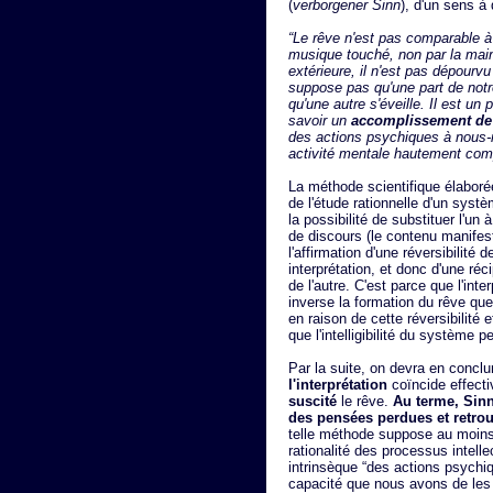
(
verborgener Sinn
), d'un sens à 
“Le rêve n'est pas comparable à 
musique touché, non par la main
extérieure, il n'est pas dépourv
suppose pas qu'une part de notr
qu'une autre s'éveille. Il est u
savoir un
accomplissement de
des actions psychiques à nous-mê
activité mentale hautement compl
La méthode scientifique élaboré
de l'étude rationnelle d'un syst
la possibilité de substituer l'un
de discours (le contenu manifeste
l'affirmation d'une réversibilité
interprétation, et donc d'une réc
de l'autre. C'est parce que l'in
inverse la formation du rêve que
en raison de cette réversibilité 
que l'intelligibilité du système p
Par la suite, on devra en conclu
l'interprétation
coïncide effect
suscité
le rêve.
Au terme, Sinn
des pensées perdues et retr
telle méthode suppose au moins 
rationalité des processus intell
intrinsèque “des actions psychi
capacité que nous avons de les 