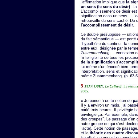
l'affirmation implique que
la sig
un sens (le sens du désir)
. La
L'accomplissement de désir est
signification dans un sens — l'a
retrouvaille du sens caché. De 
l'accomplissement de désir
.
Ce double présupposé — rational
du fait sémantique — est porté 
l'hypothèse du continu : la co
entre eux, désignée par le term
Zusammenhang
— connexion con
l'intelligibilité de tous les pro
de la signification s'accompli
lui-même d'un énoncé bien for
interprétation, sens et significa
même Zusammenhang. (p. 63-6
5
Jean Oury
,
Le Collectif
. Le sémin
2005.
« Je pense à cette notion de
pa
Il y a environ un mois, j'ai pa
parlé trois heures. Il privilégie
privilégié ça. Par exemple, dans 
des groupes”. Le passage d'un g
autre groupe ce qui s'est déclen
l'acte). Cette notion de passage
et la
théorie des quatre disco
En effet, ce qui est en question