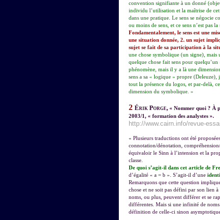
convention signifiante à un donné (objet, 
individu l’utilisation et la maîtrise de ce
dans une pratique. Le sens se négocie co
ou moins de sens, et ce sens n’est pas l
Fondamentalement, le sens est une mis
une situation donnée, 2. un sujet impli
sujet se fait de sa participation à la sit
une chose symbolique (un signe), mais 
quelque chose fait sens pour quelqu’un »
phénomène, mais il y a là une dimension 
sens a sa « logique » propre (Deleuze),
tout la présence du logos, et par-delà, c
dimension du symbolique. »
2
Érik Porge,
« Nommer quoi ? À pr
2003/1, « formation des analystes ».
http://www.cairn.info/revue-ess
« Plusieurs traductions ont été proposée
connotation/dénotation, compréhension/ex
équivaloir le Sinn à l’intension et la pr
classe.
De quoi s’agit-il dans cet article de Fr
d’égalité « a = b ». S’agit-il d’une
ident
Remarquons que cette question implique 
chose et ne soit pas défini par son lien à
noms, ou plus, peuvent différer et se ra
différentes. Mais si une infinité de nom
définition de celle-ci sinon asymptotiq