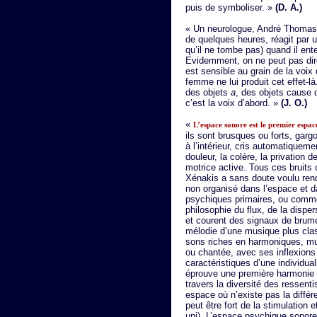
puis de symboliser. »
(D. A.)
« Un neurologue, André Thomas, 
de quelques heures, réagit par une 
qu’il ne tombe pas) quand il en
Evidemment, on ne peut pas dire
est sensible au grain de la voi
femme ne lui produit cet effet-là.
des objets
a
, des objets cause 
c’est la voix d’abord. »
(J. O.)
«
L’espace sonore est le premier espac
ils sont brusques ou forts, garg
à l’intérieur, cris automatiquem
douleur, la colère, la privation
motrice active. Tous ces brui
Xénakis a sans doute voulu ren
non organisé dans l’espace et d
psychiques primaires, ou comme
philosophie du flux, de la dispe
et courent des signaux de brume.
mélodie d’une musique plus class
sons riches en harmoniques, mu
ou chantée, avec ses inflexions 
caractéristiques d’une individua
éprouve une première harmonie
travers la diversité des ressent
espace où n’existe pas la différ
peut être fort de la stimulation 
uni). L’espace psychique sonore