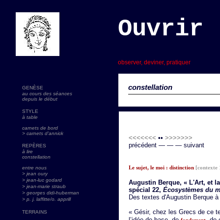
Ouvrir 
s
observer, deviner, pratiquer
constellation
GENÈSE
au cours des séances
depuis le début
STYLE
à table
carnets de bord
> carnets d'annick
<<<<<<<
••
>>>>>>>
précédent — — — suivant
REPÈRES
à lire
constellation
Le sujet, le moi : distinction
[contexte 
entre nous
> jean oury
> jean-luc godard
Augustin Berque, « L'Art, et la
>
jean-marie straub
spécial 22,
Écosystèmes du mo
> georges didi-huberman
Des textes d'Augustin Berque à 
> p. j. laffitte/o. apprill
« Gésir, chez les Grecs de ce t
TERRAINS
l’idée de base, de
, de 