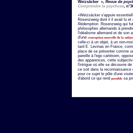
Weizsäcker »
,
Revue de psyc
Comprendre la psychose
, n°3
«Weizsäcker s'appuie essentiel
Rosenzweig dont il il avait lu et
Rédemption
. Rosenzweig qui fu
philosophes allemands à prendre
l'idéalisme allemand et de son ap
d'une
conception nouvelle de la subjec
celle-ci à un objet, à un non-moi
tard E. Levinas en France, co
place de se présenter comme un
pareille à l'ego cartésien, oppo
des apparences, cette subjectivi
l'intrigue où elle se découvre d
ce soit dans la reconnaissance o
pour ce sujet le pôle d'une visée
d'abord ce qui rend
sa pr
possible