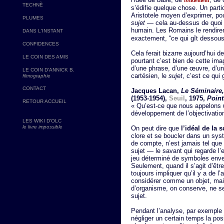
fondement
TECHNÈ
s’édifie quelque chose. Un part
Aristotele moyen d’exprimer, pour
PLUMES
sujet
— cela au-dessus de quoi e
humain. Les Romains le rendire
DANS L'INSTANT
exactement, “ce qui gît dessous
CONFIDENCES
Cela ferait bizarre aujourd’hui de
LE COIN DES AMIS
pourtant c’est bien de cette imag
d’une phrase, d’une œuvre, d’un 
LE COIN D'ANNICK B.
cartésien, le
sujet
, c’est ce qui 
filmographie
CONTACT
Jacques Lacan,
Le Séminaire,
(1953-1954),
Seuil
, 1975,
Point
RETOUR ACCUEIL
« Qu’est-ce que nous appelons u
développement de l’objectivation
LES WIKI D'OLC
le livre impossible
On peut dire que
l’idéal de la 
clore et se boucler dans un syst
de compte, n’est jamais tel que 
sujet — le savant qui regarde l’
jeu déterminé de symboles envel
Seulement, quand il s’agit d’êtr
toujours impliquer qu’il y a de l
considérer comme un objet, mais
d’organisme, on conserve, ne ser
sujet.
Pendant l’analyse, par exemple 
négliger un certain temps la pos