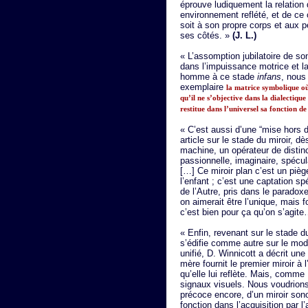
éprouve ludiquement la relatio
environnement reflété, et de ce c
soit à son propre corps et aux p
ses côtés. »
(J. L.)
« L’assomption jubilatoire de so
dans l’impuissance motrice et l
homme à ce stade
infans
, nous
exemplaire
la matrice symbolique o
qu’il ne s’objective dans la dialectique 
restitue dans l’universel sa fonction de
« C’est aussi d’une “mise hors
article sur le stade du miroir, dè
machine, un opérateur de distincti
passionnelle, imaginaire, spéculai
[…] Ce miroir plan c’est un pièg
l’enfant ; c’est une captation sp
de l’Autre, pris dans le paradoxe
on aimerait être l’unique, mais fo
c’est bien pour ça qu’on s’agit
« Enfin, revenant sur le stade d
s’édifie comme autre sur le mod
unifié, D. Winnicott a décrit une
mère fournit le premier miroir à l
qu’elle lui reflète. Mais, comme 
signaux visuels. Nous voudrions
précoce encore, d’un miroir son
fonction dans l’acquisition par l