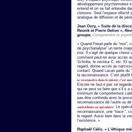
développement psychomoteur et 
entend et on se fait entendre dan
cloisons. Seul l’espace olfacti
analogue de diffusion et de pén
Jean Oury, « Suite de la dis
Resnik et Pierre Delion
»,
Rev
groupe
,
Comprendre la psych
« Quand Freud parle du “moi”, c
de psychanalyse” un texte magnif
moi. Il s’agit de quelque chose
comment peut-on avoir accès au 
Schotte, le vecteur C, etc. Et q
regard, donne accès au narcissis
contact. Quand Lacan parle du “
la reconnaissance. C’est plutôt
se reconnaître dans le miroir, c’est une
Encore ne faut-il pas se regarde
qui ne peut se faire que s’il y 
minimum de comportement catégor
pas être confondu avec le proc
reconnaissance de l’autre ou d
. Le spécul
antécédente au spéculaire
reconnaissance, une “trace ”, c
le regard. Aussi bien dans la v
l’existence. »
Raphaël Célis, « L'éthique méd