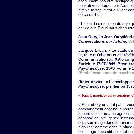
absolument pas être négligée quan
nous devons forcément l’admett
simple raison, c’est qu’il est cap
de ce qu’il dit.
Eh bien, la dimension du sujet p
est ce que Freud nous découvre 
Jean Oury, in Jean Oury/Mari
Conversations sur la folie
,
Ca
Jacques Lacan, « Le stade du
je, telle qu’elle nous est rév
Communication au XVIe congrè
Zurich le 17-07-1949. Premièr
Psychanalyse
, 1949, volume 1
l'
École lacanienne de psychan
Didier Anzieu, « L’enveloppe 
Psychanalyse
, printemps 197
«
Dans le miroir, ce qui se constitue, c
« Peut-être y en a-t-il parmi vo
comportement dont nous partons,
le petit d’homme à un âge où il
dépassé en intelligence instrum
déjà son image dans le miroir co
s’épuiser comme chez le singe da
de l’image, rebondit aussitôt che