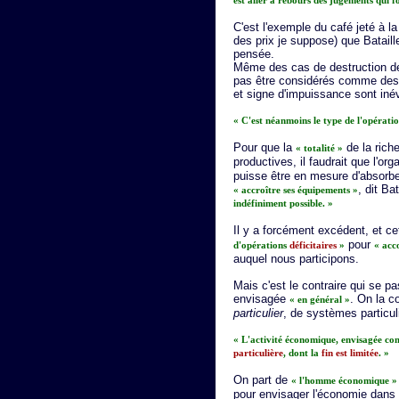
est aller à rebours des jugements qui 
C'est l'exemple du café jeté à l
des prix je suppose) que Bataille
pensée.
Même des cas de destruction de
pas être considérés comme des 
et signe d'impuissance sont inév
« C'est néanmoins le type de l'opération
Pour que la
de la rich
« totalité »
productives, il faudrait que l'or
puisse être en mesure d'absorbe
, dit Bat
« accroître ses équipements »
indéfiniment possible. »
Il y a forcément excédent, et ce
pour
d'opérations
déficitaires
»
« acc
auquel nous participons.
Mais c'est le contraire qui se p
envisagée
. On la c
« en général »
particulier
, de systèmes particuli
« L'activité économique, envisagée com
particulière
, dont la
fin est limitée
. »
On part de
« l'homme économique »
pour envisager l'économie dans 