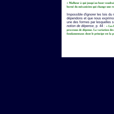
« Malheur à qui jusqu'au bout voudrai
borné du mécanicien qui change une ro
Impossible d'ignorer les lois d
dépendons et que nous exprimo
une des formes par lesquelles s
notion de dépense
, p. 44 :
« Les
processus de dépense. La variation des
fondamentaux dont le principe est la p