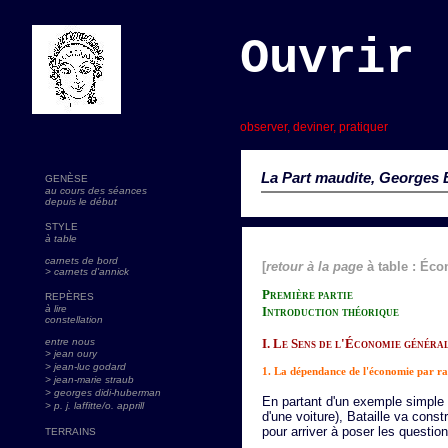
Ouvrir 
s
observer, deviner, pratiquer
La Part maudite, Georges B
GENÈSE
au cours des séances
depuis le début
STYLE
à table
carnets de bord
[
retour à la page
à table : Éco
> carnets d'annick
Première partie
REPÈRES
à lire
Introduction théorique
constellation
entre nous
I. Le Sens de l'Économie généra
> jean oury
> jean-luc godard
1. La dépendance de l'économie par rap
>
jean-marie straub
> georges didi-huberman
En partant d'un exemple simple t
> p. j. laffitte/o. apprill
d'une voiture), Bataille va cons
pour arriver à poser les questions
TERRAINS