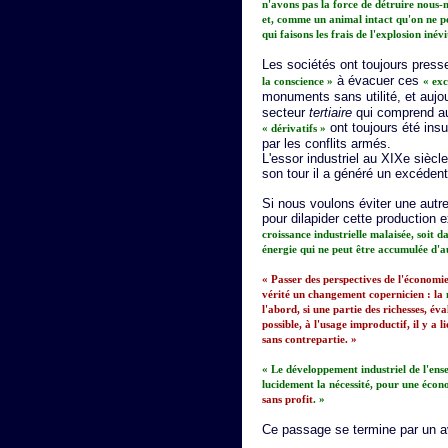
n'avons pas la force de détruire nous-mê
et, comme un animal intact qu'on ne peu
qui faisons les frais de l'explosion inévi
Les sociétés ont toujours press
à évacuer ces
la conscience »
« exc
monuments sans utilité, et aujou
secteur
tertiaire
qui comprend aus
ont toujours été insu
« dérivatifs »
par les conflits armés.
L'essor industriel au XIXe siècle
son tour il a généré un excéden
Si nous voulons éviter une autr
pour dilapider cette production
croissance industrielle malaisée, soit 
énergie qui ne peut être accumulée d'a
« Passer des perspectives de l'économi
vérité un changement copernicien : la
l'abord, si une partie des richesses, éva
possible, à l'usage improductif, il y a l
sans contrepartie. »
« Le développement industriel de l'en
lucidement la nécessité, pour une éco
sans profit
. »
Ce passage se termine par un av