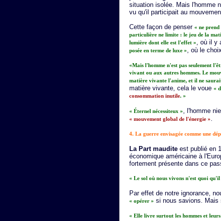
situation isolée. Mais l'homme 
vu qu'il participait au mouvement
Cette façon de penser
« ne prend 
particulière ne limite : le jeu de la m
, où il 
lumière dont elle est l'effet »
, où le choi
posée en terme de luxe »
«Mais l'homme n'est pas seulement l'êt
vivant ou aux autres hommes. Le mouve
matière vivante l'anime, et il ne saurait
matière vivante, cela le voue
« d
consommation inutile
. »
, l'homme nie
« Éternel nécessiteux »
.
« mouvement global de l'énergie »
4. La guerre envisagée comme une dépe
La Part maudite
est publié en 
économique américaine à l'Europ
fortement présente dans ce pas
« Le sol où nous vivons n'est quoi qu'i
Par effet de notre ignorance, n
si nous savions. Mais s
« opérer »
« Elle livre surtout les hommes et leur