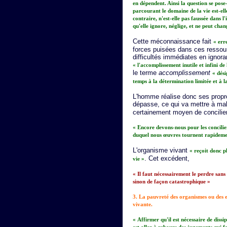
en dépendent. Ainsi la question se pose-
parcourant le domaine de la vie est-elle
contraire, n'est-elle pas faussée dans l
qu'elle ignore, néglige, et ne peut chan
Cette méconnaissance fait
« err
forces puisées dans ces ressour
difficultés immédiates en ignoran
« l'accomplissement inutile et infini de 
le terme
accomplissement
« dés
temps à la détermination limitée et à la
L'homme réalise donc ses propre
dépasse, ce qui va mettre à ma
certainement moyen de concilie
« Encore devons-nous pour les concilie
duquel nous œuvres tournent rapidemen
L'organisme vivant
« reçoit donc pl
. Cet excédent,
vie »
« Il faut nécessairement le perdre sans
sinon de façon catastrophique »
3. La pauvreté des organismes ou des en
vivante.
« Affirmer qu'il est nécessaire de diss