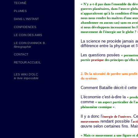
TECHNÈ
« N'y a-t-il pas dans l'ensemble du dév
guerres planétaires, dans l'œuvre glob
PLUMES
n'apparaîtront qu'à la condition d'étu
nous nous rendre les maîtres d'une œuv
DANS L'INSTANT
abandonner en aucun cas) sans en avoi
CONFIDENCES
si nous développons incessamment les 
mouvement de l'énergie sur le globe ? 
LE COIN DES AMIS
La science ne procède jamais a
LE COIN D'ANNICK B.
différence entre la physique et 
filmographie
CONTACT
Les questions posées
« permetten
portée
pratique
des principes qu'elles i
RETOUR ACCUEIL
2. De la nécessité de perdre sans profit
LES WIKI D'OLC
le livre impossible
du système.
Comment Bataille décrit-il cet
L'économie c'est-à-dire la
« produ
comme
« un aspect particulier de l'a
.
phénomène cosmique »
Il y a donc l'
. Ce
énergie de l'univers
rendant possible l'
mouvements
act
œuvre selon certaines fins. Mai
« Mais ce mouvement a une figure et des