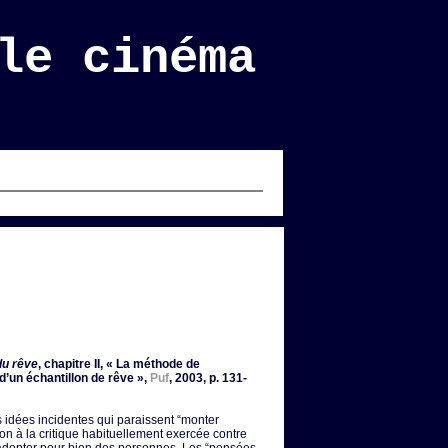
le cinéma
du rêve
, chapitre II, « La méthode de
 d’un échantillon de rêve »,
Puf
, 2003, p. 131-
es idées incidentes qui paraissent “monter
ion à la critique habituellement exercée contre