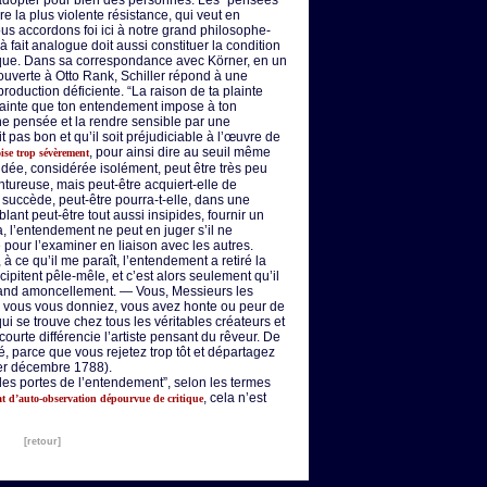
à adopter pour bien des personnes. Les “pensées
e la plus violente résistance, qui veut en
s accordons foi ici à notre grand philosophe-
t à fait analogue doit aussi constituer la condition
ique. Dans sa correspondance avec Körner, en un
uverte à Otto Rank, Schiller répond à une
roduction déficiente. “La raison de ta plainte
trainte que ton entendement impose à ton
une pensée et la rendre sensible par une
t pas bon et qu’il soit préjudiciable à l’œuvre de
, pour ainsi dire au seuil même
ise trop sévèrement
idée, considérée isolément, peut être très peu
ntureuse, mais peut-être acquiert-elle de
ui succède, peut-être pourra-t-elle, dans une
lant peut-être tout aussi insipides, fournir un
a, l’entendement ne peut en juger s’il ne
 pour l’examiner en liaison avec les autres.
 à ce qu’il me paraît, l’entendement a retiré la
cipitent pêle-mêle, et c’est alors seulement qu’il
rand amoncellement. — Vous, Messieurs les
ue vous vous donniez, vous avez honte ou peur de
i se trouve chez tous les véritables créateurs et
ourte différencie l’artiste pensant du rêveur. De
té, parce que vous rejetez trop tôt et départagez
1er décembre 1788).
e des portes de l’entendement”, selon les termes
, cela n’est
état d’auto-observation dépourvue de critique
[retour]