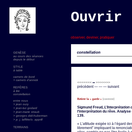
Ouvrir 
s
observer, deviner, pratiquer
constellation
GENÈSE
au cours des séances
depuis le début
STYLE
à table
carnets de bord
> carnets d'annick
<<<<<<<
••
>>>>>>>
précédent — — — suivant
REPÈRES
à lire
constellation
Retirer la « garde »
[contexte]
entre nous
> jean oury
Sigmund Freud,
L’Interprétation 
> jean-luc godard
l’interprétation du rêve. Analyse
>
jean-marie straub
139.
> georges didi-huberman
> p. j. laffitte/o. apprill
« L’attitude exigée ici à l’égard d
TERRAINS
librement” impliquant la renonciat