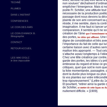
elles, semble ne pas être facile 
TECHNÈ
non voulues” déchaînent d’ordinair
empêcher l’émergence. Mais si nou
PLUMES
poète Fr. Schiller, une attitude tou
nécessaire de la production poét
DANS L'INSTANT
passage dont nous devons la déco
plainte de son ami concernant sa p
CONFIDENCES
réside, il me semble, dans la con
imagination. Il me faut ici lancer 
LE COIN DES AMIS
comparaison. Il semble qu’il ne soi
création de l’âme
LE COIN D'ANNICK B.
que l’entendement to
filmographie
des portes,
. Une 
les idées qui affluent
digne de considération et très ave
CONTACT
l’importance du fait de celle qui l
certaine liaison avec d’autres semb
RETOUR ACCUEIL
maillon très approprié. — Tout cel
s’attache assez longtemps à l’idée
Chez une tête créatrice par contre,
LES WIKI D'OLC
garde des portes, les idées s’y pré
le livre impossible
embrasse du regard et toise ce g
critiques, quel que soit le nom q
la folie momentanée, passagère, qu
dont la durée plus longue ou plus c
là vos plaintes sur votre infécondi
trop rigoureusement.” (Lettre du 
Et pourtant, “retirer ainsi la gard
de Schiller,
se mettre de cette façon en 
nullement difficile. » [1909].