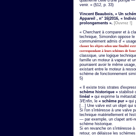
quatrième celle d’une pompe — el
venir. » (§12, p. 33)
Vincent Beaubois, « Un schém
Appareil , n° 16|2016, « Indi
prolongements ».
[Ouvrez !]
« Cherchant à comparer et à cla
technique, Simondon oppose le 
communément admis d' « usage
classer les objets selon une finalité e
correspondant à leurs schèmes de fon
classique, une logique techniq
famille un moteur à vapeur et un
pourraient avoir le même usage, m
existant entre le moteur à ressor
schème de fonctionnement similai
5)
« Il existe trois strates d'expr
schème historique »
stabilisé 
linéal »
qui exprime la métastab
3/Enfin, le
« schème pur »
qui 
[…] Une valve est un objet qui 
Si l'on s'intéresse à une valve pa
technique matériellement et his
— par exemple, un clapet anti-re
schème historique.
Si en revanche on s'intéresse à
retour, on délaisse les schèmes h