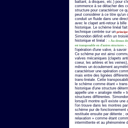
battant, à disques, etc.) pour s
commence à se détacher des cont
structure pour caractériser ce qu
peut considérer à ce titre qu'un 
conduit un fluide dans une dire
avec le clapet anti-retour à bil
historique. Le schème linéal fa
technique centrée sur un
principe
Simondon définit enfin un trois
historique et linéal :
« Au-dessus de
.
est transposable en d'autres structures »
l'opération d'une valve, à savoi
Ce schème pur est ainsi commun
valves mécaniques (clapets anti-
coeur, les artères et les veines
mêmes un écoulement asymétri
caractériser une opération com
mais entre des lignées différen
trans-linéale. Cette transposabi
le schème comme étant « trans-s
historique d'une structure déte
appelle une « analogie réelle »
structures différentes. Simondo
lorsqu'il montre qu'il existe une
l'on trouve dans les montres par
schème pur de fonctionnement c
restituée ensuite par détente ; 
relaxation » comme étant commu
intermittente et au phénomène d