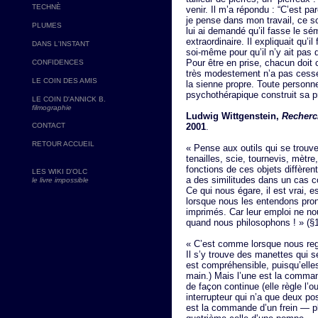
TECHNÈ
venir. Il m’a répondu : “C’est 
je pense dans mon travail, ce so
PLUMES
lui ai demandé qu’il fasse le sém
extraordinaire. Il expliquait qu’il
DANS L'INSTANT
soi-même pour qu’il n’y ait pas 
Pour être en prise, chacun doit
CONFIDENCES
très modestement n’a pas cessé
LE COIN DES AMIS
la sienne propre. Toute personn
psychothérapique construit sa 
LE COIN D'ANNICK B.
filmographie
Ludwig Wittgenstein,
Recherc
CONTACT
2001
.
RETOUR ACCUEIL
« Pense aux outils qui se trouve
tenailles, scie, tournevis, mètre
fonctions de ces objets diffèren
LES WIKI D'OLC
a des similitudes dans un cas c
le livre impossible
Ce qui nous égare, il est vrai, e
lorsque nous les entendons pron
imprimés. Car leur emploi ne no
quand nous philosophons ! » (§1
« C’est comme lorsque nous reg
Il s’y trouve des manettes qui 
est compréhensible, puisqu’elles
main.) Mais l’une est la comman
de façon continue (elle règle l’
interrupteur qui n’a que deux p
est la commande d’un frein — plu