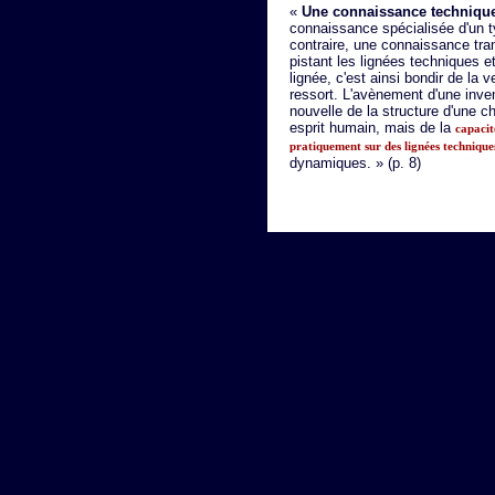
«
Une connaissance technique
connaissance spécialisée d'un ty
contraire, une connaissance tra
pistant les lignées techniques 
lignée, c'est ainsi bondir de la v
ressort. L'avènement d'une inven
nouvelle de la structure d'une c
esprit humain, mais de la
capacit
pratiquement sur des lignées technique
dynamiques. » (p. 8)