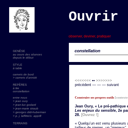
Ouvrir 
s
observer, deviner, pratiquer
constellation
GENÈSE
au cours des séances
depuis le début
STYLE
à table
carnets de bord
> carnets d'annick
<<<<<<<
••
>>>>>>>
précédent — — — suivant
REPÈRES
à lire
constellation
Construire ses propres outils
[contexte
entre nous
> jean oury
> jean-luc godard
Jean Oury, « Le pré-pathique et
>
jean-marie straub
Les enjeux du sensible
, 2e pa
> georges didi-huberman
28.
[Ouvrez !]
> p. j. laffitte/o. apprill
« Quelqu’un est venu plusieurs
TERRAINS
tailleur de pierres, un “pierreux”