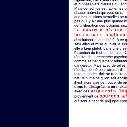
et dirigées vers d'autres qui so
Mais cet édifice est labile, les
chaque individu qui veut se ratt
que ses pulsions sexuelles se ref
pas qu'il y ait une plus grande 
de la libération des pulsions sexu
La société n'aime 
cette part scabreu
absolument aucun intérêt à ce q
sexuelles et mise au clair la sign
elle a bien plutôt, dans une visé
l'attention de tout ce domaine. C
résultat de la recherche psychana
comme esthétiquement rebutant
dangereux. Mais avec de telles 
résultat donné pour objectif d'un
faire entendre, doit se traduire d
nature humaine qu'on soit encli
il est alors aisé de trouver de 
donc le désagréable en inexac
arguments lo
avec des
sources a
proviennent de
qui sont autant de préjugés contr