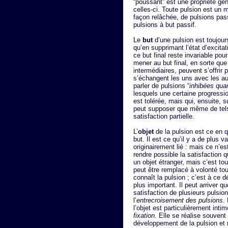
“poussant” est une propriété gé
celles-ci. Toute pulsion est un 
façon relâchée, de pulsions pass
pulsions à but passif.
Le
but
d’une pulsion est toujours
qu’en supprimant l’état d’excita
ce but final reste invariable po
mener au but final, en sorte que
intermédiaires, peuvent s’offrir
s’échangent les uns avec les au
parler de pulsions “
inhibées qua
lesquels une certaine progressio
est tolérée, mais qui, ensuite, 
peut supposer que même de tel
satisfaction partielle.
L’
objet
de la pulsion est ce en q
but. Il est ce qu’il y a de plus v
originairement lié : mais ce n’es
rendre possible la satisfaction 
un objet étranger, mais c’est tou
peut être remplacé à volonté tou
connaît la pulsion ; c’est à ce d
plus important. Il peut arriver 
satisfaction de plusieurs pulsion
l’
entrecroisement des pulsions
.
l’objet est particulièrement inti
fixation
. Elle se réalise souvent
développement de la pulsion et me