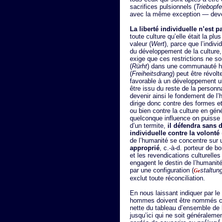
sacrifices pulsionnels (
Triebopfe
avec la même exception — deveni
La liberté individuelle n’est p
toute culture qu’elle était la pl
valeur (
Wert
), parce que l’indivi
du développement de la culture, e
exige que ces restrictions ne s
(
Rürht
) dans une communauté h
(
Freiheitsdrang
) peut être révolt
favorable à un développement ult
être issu du reste de la personna
devenir ainsi le fondement de l’h
dirige donc contre des formes e
ou bien contre la culture en gén
quelconque influence on puisse
d’un termite,
il défendra sans 
individuelle contre la volonté
de l’humanité se concentre sur 
approprié
, c.-à-d. porteur de b
et les revendications culturelle
engagent le destin de l’humanité 
par une configuration (
staltun
Ge
exclut toute réconciliation.
En nous laissant indiquer par le
hommes doivent être nommés cu
nette du tableau d’ensemble de 
jusqu’ici qui ne soit générale