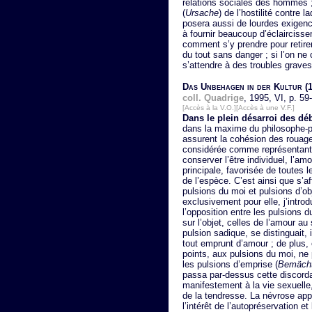
relations sociales des hommes ;
(
Ursache
) de l’hostilité contre 
posera aussi de lourdes exigence
à fournir beaucoup d’éclaircisse
comment s’y prendre pour retirer
du tout sans danger ; si l’on 
s’attendre à des troubles graves
Das Unbehagen in der Kultur
(1
coll. Quadrige
, 1995, VI, p. 59
[Accès à la V.O.]
[Accès à une V.F.]
Dans le plein désarroi des dé
dans la maxime du philosophe-po
assurent la cohésion des rouage
considérée comme représentant 
conserver l’être individuel, l’amo
principale, favorisée de toutes 
de l’espèce. C’est ainsi que s’a
pulsions du moi et pulsions d’ob
exclusivement pour elle, j’introdu
l’opposition entre les pulsions du
sur l’objet, celles de l’amour au
pulsion sadique, se distinguait, i
tout emprunt d’amour ; de plus, 
points, aux pulsions du moi, ne
les pulsions d’emprise (
Bemächt
passa par-dessus cette discorda
manifestement à la vie sexuelle,
de la tendresse. La névrose app
l’intérêt de l’autopréservation e