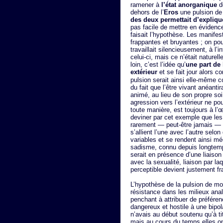
ramener à
l’état anorganique
de
dehors de l’
Eros
une pulsion d
des deux permettait d’expliqu
pas facile de mettre en évidence
faisait l’hypothèse. Les manifes
frappantes et bruyantes ; on pou
travaillait silencieusement, à l’in
celui-ci, mais ce n’était nature
loin, c’est l’idée qu’
une part de
extérieur
et se fait jour alors
pulsion serait ainsi elle-même c
du fait que l’être vivant anéant
animé, au lieu de son propre soi. 
agression vers l’extérieur ne pour
toute manière, est toujours à l
deviner par cet exemple que le
rarement — peut-être jamais — is
s’allient l’une avec l’autre sel
variables et se rendent ainsi m
sadisme, connu depuis longtemps
serait en présence d’une liaison d
avec la sexualité, liaison par la
perceptible devient justement fr
L’hypothèse de la pulsion de mor
résistance dans les milieux anal
penchant à attribuer de préféren
dangereux et hostile à une bipola
n’avais au début soutenu qu’à ti
mais au cours du temps elles on