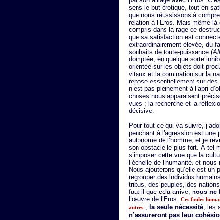
par son alliage avec l’Eros. C’e
sens le but érotique, tout en sa
que nous réussissons à compren
relation à l’Eros. Mais même là 
compris dans la rage de destruc
que sa satisfaction est connect
extraordinairement élevée, du fai
souhaits de toute-puissance (
Al
domptée, en quelque sorte inhibé
orientée sur les objets doit pro
vitaux et la domination sur la 
repose essentiellement sur des 
n’est pas pleinement à l’abri d’o
choses nous apparaisent précisé
vues ; la recherche et la réflexi
décisive.
Pour tout ce qui va suivre, j’ado
penchant à l’agression est une pr
autonome de l’homme, et je revie
son obstacle le plus fort. À tel
s’imposer cette vue que la cultu
l’échelle de l’humanité, et nous
Nous ajouterons qu’elle est un p
regrouper des individus humains 
tribus, des peuples, des nations
faut-il que cela arrive,
nous ne 
l’œuvre de l’Eros.
Ces foules humai
;
la seule nécessité
, les
autres
n’assureront pas leur cohési