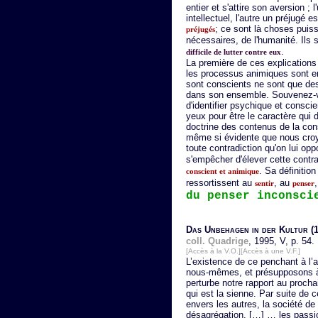
entier et s'attire son aversion ; 
intellectuel, l'autre un préjugé
; ce sont là choses puiss
préjugés
nécessaires, de l'humanité. Ils 
.
difficile de lutter contre eux
La première de ces explications
les processus animiques sont en
sont conscients ne sont que des 
dans son ensemble. Souvenez-vo
d'identifier psychique et consc
yeux pour être le caractère qui d
doctrine des contenus de la con
même si évidente que nous croy
toute contradiction qu'on lui opp
s'empêcher d'élever cette contra
. Sa définition
conscient et animique
ressortissent au
, au
sentir
penser
du penser inconsci
Das Unbehagen in der Kultur
(1
coll. Quadrige
, 1995, V, p. 54.
[Accès à la V.O.]
[Accès à une V.F.]
L’existence de ce penchant à l’
nous-mêmes, et présupposons à b
perturbe notre rapport au prochai
qui est la sienne. Par suite de 
envers les autres, la société d
désagrégation. […] … les passio