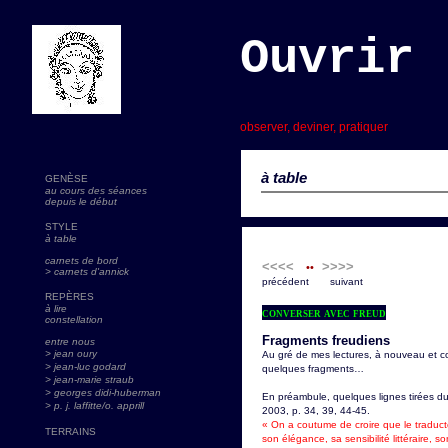
Ouvrir 
s
observer, deviner, pratiquer
à table
GENÈSE
au cours des séances
depuis le début
STYLE
à table
carnets de bord
<<<<
>>>>
••
> carnets d'annick
précédent suivant
REPÈRES
à lire
converser avec freud
constellation
Fragments freudiens
entre nous
> jean oury
Au gré de mes lectures, à nouveau et c
> jean-luc godard
quelques fragments…
>
jean-marie straub
> georges didi-huberman
En préambule, quelques lignes tirées du
> p. j. laffitte/o. apprill
2003, p. 34, 39, 44-45.
« On a coutume de croire que le traducte
TERRAINS
son élégance, sa sensibilité littéraire, s