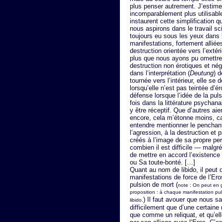
plus penser autrement. J’estime 
incomparablement plus utilisable
instaurent cette simplification qu
nous aspirons dans le travail s
toujours eu sous les yeux dans
manifestations, fortement alliée
destruction orientée vers l’extér
plus que nous ayons pu omettre d
destruction non érotiques et négl
dans l’interprétation (
Deutung
) d
tournée vers l’intérieur, elle se
lorsqu’elle n’est pas teintée d’
défense lorsque l’idée de la pul
fois dans la littérature psychan
y être réceptif. Que d’autres aie
encore, cela m’étonne moins, ca
entendre mentionner le penchant
l’agression, à la destruction et p
créés à l’image de sa propre per
combien il est difficile — malgr
de mettre en accord l’existence
ou Sa toute-bonté. […]
Quant au nom de libido, il peut 
manifestations de force de l’Eros
pulsion de mort (
note : On peut en 
proposition : à chaque manifestation puls
) Il faut avouer que nous sa
libido.
difficilement que d’une certaine
que comme un reliquat, et qu’ell