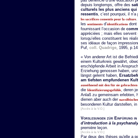
pas bénéficié d’une éducation p
depuis longtemps, offre des
sat
culturels les plus anciens qu
ressentis
, c’est pourquoi, il n’
.
les sacrifices consentis pour la culture
les
d’
dont 
sentiments
identifications
fournissant l’occasion de
comm
appréciées ; mais elles servent
lorsqu’elles constituent les réal
ses idéaux de façon impression
Puf,
coll. Quadrige
, 1995, p.14
« Von anderer Art ist die Befrie
einem Kulturkreis gewährt, obwo
erschöpfende Arbeit in Anspruc
Erziehung genossen haben, unzu
längst gelernt haben,
Ersatzbef
am tiefsten empfundenen Kult
aussöhnend mit den für sie gebrachte
die
, deren j
Identifizierungsgefühle
Anlaß zu gemeinsam erlebten, 
dienen aber auch der
narzißtische
besonderen Kultur darstellen, in
[Accès à la V.O.]
Vorslesungen zür Einfürung in 
d'introduction à la psychanal
première leçon.
[Accès à la V.O.]
Par deux des thèses qu'elle a 