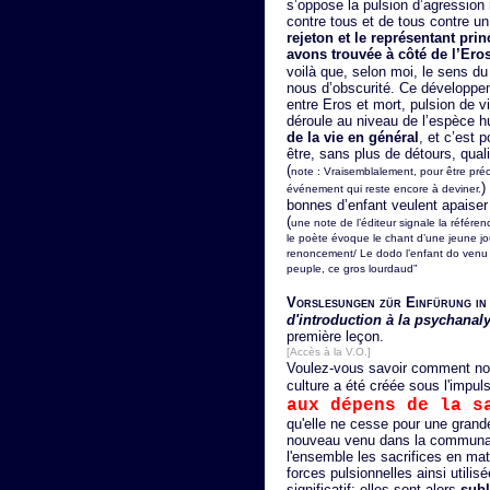
s’oppose la pulsion d’agression 
contre tous et de tous contre u
rejeton et le représentant pri
avons trouvée à côté de l’Ero
voilà que, selon moi, le sens du
nous d’obscurité. Ce développe
entre Eros et mort, pulsion de vi
déroule au niveau de l’espèce 
de la vie en général
, et c’est 
être, sans plus de détours, qual
(
note : Vraisemblalement, pour être précis
)
événement qui reste encore à deviner.
bonnes d’enfant veulent apaiser 
(
une note de l’éditeur signale la référen
le poète évoque le chant d’une jeune jo
renoncement/ Le dodo l’enfant do venu du
peuple, ce gros lourdaud”
Vorslesungen zür Einfürung in 
d'introduction à la psychanal
première leçon.
[Accès à la V.O.]
Voulez-vous savoir comment no
culture a été créée sous l'impul
aux dépens de la s
qu'elle ne cesse pour une grande
nouveau venu dans la communau
l'ensemble les sacrifices en mat
forces pulsionnelles ainsi utilis
significatif; elles sont alors
sub