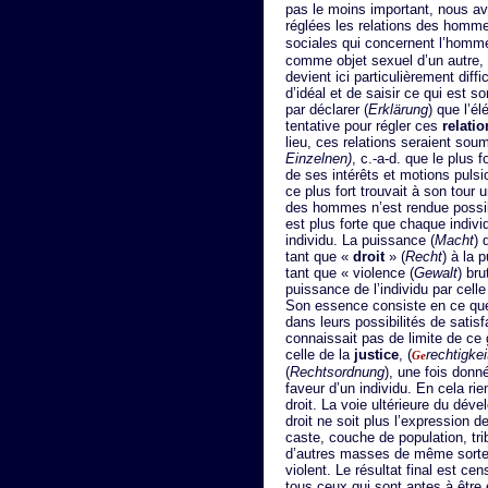
pas le moins important, nous av
réglées les relations des homme
sociales qui concernent l’ho
comme objet sexuel d’un autre, 
devient ici particulièrement diff
d’idéal et de saisir ce qui est 
par déclarer (
Erklärung
) que l’é
tentative pour régler ces
relati
lieu, ces relations seraient soumi
Einzelnen)
, c.-a-d. que le plus
de ses intérêts et motions pulsio
ce plus fort trouvait à son tour
des hommes n’est rendue possibl
est plus forte que chaque indiv
individu. La puissance (
Macht
) 
tant que «
droit
» (
Recht
) à la 
tant que « violence (
Gewalt
) bru
puissance de l’individu par cell
Son essence consiste en ce qu
dans leurs possibilités de satisfa
connaissait pas de limite de ce 
celle de la
justice
, (
rechtigkei
Ge
(
Rechtsordnung
), une fois donn
faveur d’un individu. En cela rie
droit. La voie ultérieure du dév
droit ne soit plus l’expression
caste, couche de population, tr
d’autres masses de même sorte,
violent. Le résultat final est ce
tous ceux qui sont aptes à êtr