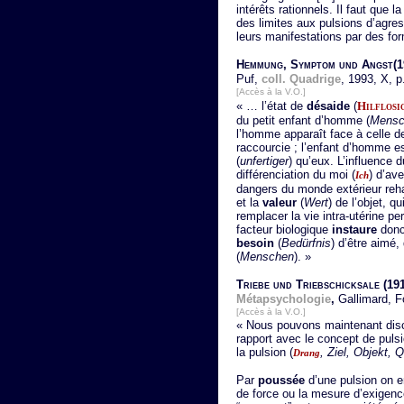
intérêts rationnels. Il faut que 
des limites aux pulsions d’agr
leurs manifestations par des fo
Hemmung, Symptom und Angst
(
Puf,
coll. Quadrige
, 1993, X, p
[Accès à la V.O.]
« … l’état de
désaide
(
Hilflosi
du petit enfant d’homme (
Mensc
l’homme apparaît face à celle d
raccourcie ; l’enfant d’homme 
(
unfertiger
) qu’eux. L’influence 
différenciation du moi (
) d’ave
Ich
dangers du monde extérieur re
et la
valeur
(
Wert
) de l’objet, q
remplacer la vie intra-utérine pe
facteur biologique
instaure
donc 
besoin
(
Bedürfnis
) d’être aimé,
(
Menschen
). »
Triebe und Triebschicksale
(19
Métapsychologie
,
Gallimard, F
[Accès à la V.O.]
« Nous pouvons maintenant discu
rapport avec le concept de puls
la pulsion (
, Ziel, Objekt, 
Drang
Par
poussée
d’une pulsion on e
de force ou la mesure d’exigence