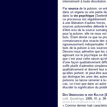
intensément à toute dissolution.
Par
source
de la pulsion, on en
dans un organe ou une partie du 
dans la
vie psychique
(
Seelenl
ce processus est régulièrement 
à une libération d’autres force
sources pulsionnelles déborde le
d’être issu de la source somati
pour la pulsion, elle ne nous es
buts. Étant donné ce que se pr
connaissance plus exacte des s
rigoureusement indispensable. P
buts de la pulsion à ses source
Devons-nous admettre que les di
agissant sur le psychique se dis
que c’est pour cette raison qu’
d’une façon qualitativement diffé
suffit plutôt d’admettre simple
qualitativement et doivent leur 
qu’elles portent, et peut-être au
qui distingue les unes des autr
pulsions se laisse ramener à la 
cas, ce n’est que dans un autre
élucider la signification du prob
Das Unbehagen in der Kultur
(1
coll. Quadrige
, 1995, III, p. 38
[Accès à la V.O.]
[Accès à une V.F.]
« Comme dernier trait caractérist