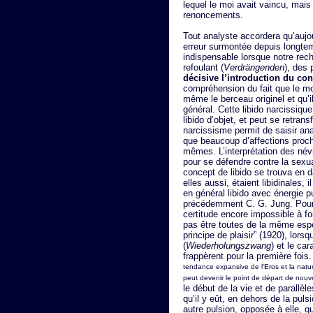
lequel le moi avait vaincu, mais
renoncements.
Tout analyste accordera qu’aujo
erreur surmontée depuis longte
indispensable lorsque notre rec
refoulant (
Verdrängenden
), des 
décisive l’introduction du co
compréhension du fait que le moi
même le berceau originel et qu’il
général. Cette libido narcissiqu
libido d’objet, et peut se retran
narcissisme permit de saisir an
que beaucoup d’affections proc
mêmes. L’interprétation des név
pour se défendre contre la sexua
concept de libido se trouva en 
elles aussi, étaient libidinales, i
en général libido avec énergie p
précédemment C. G. Jung. Pourta
certitude encore impossible à fo
pas être toutes de la même espè
principe de plaisir” (1920), lorsq
(
Wiederholungszwang
) et le ca
frappèrent pour la première fois.
tendance expansive de l'Eros et la natu
peut devenir le point de départ de nouve
le début de la vie et de parallèles
qu’il y eût, en dehors de la pul
autre pulsion, opposée à elle, q