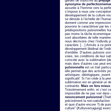
gardés de souscrire au
préjugé
synonyme de perfectionneme
assurée à l’homme vers la perfe
s’impose à nous une conception 
développement de la culture no
se déroule à l’échelle de l’hum
donnent comme une impression d
pouvons le caractériser par les m
prédispositions pulsionnelles hu
pas moins la tâche économique 
sont absorbées de telle manière
nous décrivons chez l’individu p
caractère. […] Arrivés à ce point
développement libidinal de l’in
d’emblée. D’autres pulsions son
voies, les conditions de leur sat
coïncide avec la sublimation (d
mais dans d’autres cas peut enc
pulsionnelle
est un trait partic
elle permet que des activités ps
artistiques, idéologiques, jouent
significatif. Si l’on cède à la p
sublimation est en général un de
contrainte.
Mais on fera mieux 
Troisièmement enfin, et c’est ce
impossible de ne pas voir dans
renoncement pulsionnel
(
Trie
précisément la non-satisfaction 
et quoi d’autre encore ?) de pui
culture” (
Kulturversagung
) exer