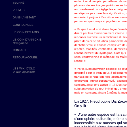
en lui, il rend compte, par ailleurs, de 
TECHNÈ
phrases, de ses images poétiques — bref,
non seulement on néglige les enseigneme
PLUMES
ne s'épuise pas dans leur signification, m
on devient parjure à l'esprit de son œuvr
DANS L'INSTANT
penser en quoi corps et psyché ne peuve
CONFIDENCES
« Ce que Freud écrit d'une façon 'manife
LE COIN DES AMIS
disent par leur fonctionnement interne, d
renoncer aux valeurs sémiotiques du texte
LE COIN D'ANNICK B.
placé dans cette situation paradoxale 
filmographie
déchiffrer celui-ci dans la complexité de 
répétés, modifiés, contrastés, identifier 
CONTACT
l'enchaînement du syntagme, alors qu'il 
sens, contrevenir à la méthode du Maître
RETOUR ACCUEIL
l'esprit. »
LES WIKI D'OLC
« Par la substantivation possible de tout
le livre impossible
difficulté pour le traducteur, à désigner 
français ne le rend que trop abstraitemen
employant l'infinitif substantivé, l'alle
conceptualiser une action : […] C'est ce
substantivation de tout infinitif qui, ent
mais en conceptualisant à même la mouvan
En 1927, Freud publie
Die Zukun
On y lit :
« D’une autre espèce est la sati
d’une sphère culturelle, même si
inaccessible aux masses qui sont