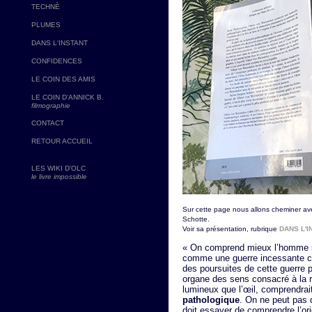
TECHNÈ
PLUMES
DANS L'INSTANT
CONFIDENCES
LE COIN DES AMIS
LE COIN D'ANNICK B.
filmographie
CONTACT
RETOUR ACCUEIL
LES WIKI D'OLC
le livre impossible
Sur cette page nous allons cheminer av
Schotte.
Voir sa présentation, rubrique
DANS L'I
« On comprend mieux l’homme ma
comme une guerre incessante co
des poursuites de cette guerre 
organe des sens consacré à la r
lumineux que l’œil, comprendrai
pathologique
. On ne peut pas 
doit essayer de comprendre l’ori