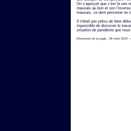
On s’aperçoit que c’est là une r
mauvais au bon et non l’inverse
mauvais, ce dont personne ne ve
Il n'était pas prévu de faire déb
impossible de dissocier le travail 
situation de pandémie que nous
[Ouverture de la page : 28 mars 2020 ; m