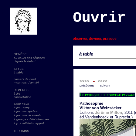
Ouvrir 
s
observer, deviner, pratiquer
à table
GENÈSE
au cours des séances
depuis le début
STYLE
à table
carnets de bord
<<<<
>>>>
••
> carnets d'annick
précédent suivant
REPÈRES
à lire
Le pathique, un nouveau paysage
constellation
Pathosophie
entre nous
> jean oury
Viktor von Weizsäcker
> jean-luc godard
Éditions
Jérôme Millon
, 2011 (
>
jean-marie straub
éd.Vandenhoeck et Ruprecht,)
> georges didi-huberman
> p. j. laffitte/o. apprill
TERRAINS