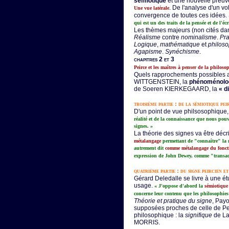
sémiotique
et une nouvelle preuve
. De l'analyse d'un v
Une vue latérale
convergence de toutes ces idées.
qui est un des traits de la pensée et de l'éc
Les thèmes majeurs (non cités dan
Réalisme
contre
nominalisme
.
Pr
Logique
,
mathématique
et
philoso
Agapisme
.
Synéchisme
.
chapitres 2 et 3
Peirce et les maîtres à penser de la philo
Quels rapprochements possibles 
WITTGENSTEIN, la
phénoménolo
de Soeren KIERKEGAARD, la
« d
troisième partie : de la sémiotique pei
D'un point de vue philsosophique
réalité et de la connaissance que nous pou
signes. »
La théorie des signes va être dé
métalangage
permettant de "connaître" la r
autrement dit
comme métalangage du fonct
expression de John Dewey, comme "transac
quatrième partie : du signe peircien et
Gérard Deledalle se livre à une é
usage.
« J'oppose d'abord la
sémiotique
concerne leur contenu que les philosophies
Théorie et pratique du signe
, Payo
supposées proches de celle de Pei
philosophique : la
signifique
de La
MORRIS.