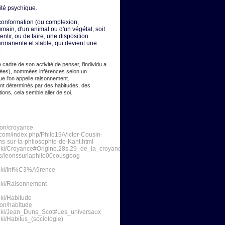
ité psychique.
 conformation (ou complexion,
umain, d'un animal ou d'un végétal, soit
ntir, ou de faire, une disposition
ermanente et stable, qui devient une
.
 cadre de son activité de penser, l'individu a
es), nommées inférences selon un
e l'on appelle raisonnement.
t déterminés par des habitudes, des
ions, cela semble aller de soi.
ition/croyance
s.com/index.php/Philo19/Victor-Cousin-
s-sur-la-philosophie-de-Kant.html
g/wiki/Croyance#Origine.28s.29_de_la_croyance
ails/leonssurlaphilo00cousgoog
g/wiki/Inf%C3%A9rence
/wiki/Raisonnement
wiki/Habitude
tion/habitude
g/wiki/Jean_Duns_Scot#Les_universaux
wiki/Habitus_(sociologie)