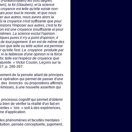
e (Fürwahrhalten) les trois degrés
nen), la foi (Glauben), et la science
croyance est telle qu'elle existe non-
is pour tout le monde, et que nous
ser aux autres, nous avons alors la
Si la croyance n'est suffisante que pour
sions l'imposer aux autres, c'est la foi
ion est une croyance insuffisante et pour
mêmes. La science exclut l'opinion :
ues pures il n'y a point d'opinion; il
ir de tout jugement. Il en est de même des
ion que telle ou telle action est permise
oir qu'elle l'est. La croyance produite par
 ni la faiblesse d'une opinion ni la force
 foi; telle est l'espèce de croyance que
turelle. »
Victor Cousin, Leçons sur la
57, p. 266-267.
ement de la pensée allant de principes
une opération qui permet de passer d'une
, des énoncés ou propositions affirmés
émisses, à une nouvelle assertion qui
 processus cognitif qui permet d'obtenir
bien de vérifier la réalité d'un fait en
érentes « lois » soit à des expériences,
ne d'application.
des phénomènes et facultés mentales :
intuition, pensée conceptuelle, jugement,