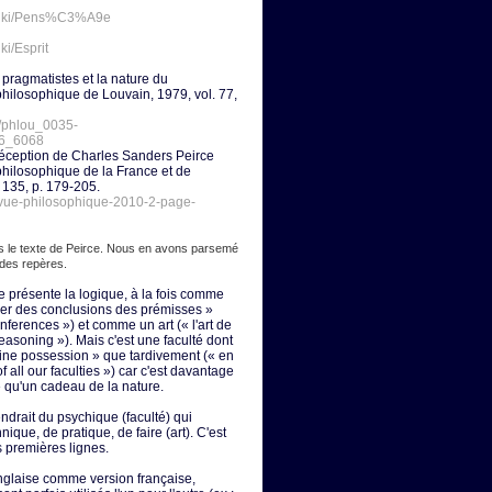
g/wiki/Pens%C3%A9e
iki/Esprit
 pragmatistes et la nature du
ilosophique de Louvain, 1979, vol. 77,
c/phlou_0035-
6_6068
réception de Charles Sanders Peirce
hilosophique de la France et de
 135, p. 179-205.
revue-philosophique-2010-2-page-
dans le texte de Peirce. Nous en avons parsemé
r des repères.
e présente la logique, à la fois comme
irer des conclusions des prémisses »
nferences ») et comme un art (« l'art de
reasoning »). Mais c'est une faculté dont
eine possession » que tardivement (« en
of all our faculties ») car c'est davantage
e » qu'un cadeau de la nature.
endrait du psychique (faculté) qui
nique, de pratique, de faire (art). C'est
 premières lignes.
anglaise comme version française,