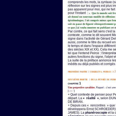
comprends les mots, la syntaxe (sa 
réflexion sur les signes est plus i
pas apparent pour moi, qui ne fait 
pour l'instant :
« Que le monde soit livr
ait donné un nouveau modèle de réflexion e
épistémologue, l'ait compris mieux que be
soit en passe de figurer rétrospectivement 
ce que j'ai voulu montrer en publiant cet 
Par contre, ce qui fait sens c'est l
contexte
, comme le dit souvent Mic
signe dans l'activité de Gérard Del
aussi, comme le titre du recueil en 
le temps et dans l'espace différent
des siècles XIX et XX). Cela me 
tel que l'entend Peirce : l'
interprét
autres fonctions du signe, l'
objet
et
La suite de la préface annonce les
inédits ou déjà publiés et corrigés
première partie : charles s. peirce : 
deuxième partie : de la pensée de peir
chapitre 1
.
Une perpective cavalière
Rappel : c'est une 
[
Lire !
]
+ Quel contexte de penser pour P
départ. La
« réalité »
, selon DU
DE BIRAN.
+ Depuis ces « rencontres » que va
développera Ernst SCHROEDER)
JAMES). La
phanéroscopie
et la 