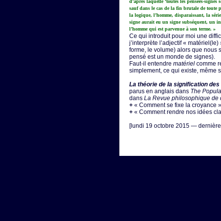
d’après laquelle ‘toutes les pensées-signes 
sauf dans le cas de la fin brutale de toute 
la logique, l’homme, disparaissant, la série
signe aurait eu un signe subséquent, un inte
l’homme qui est parvenue à son terme. »
Ce qui introduit pour moi une diffi
j’interprète l’adjectif « matériel(l
forme, le volume) alors que nous
pensé est un monde de signes).
Faut-il entendre
matériel
comme rel
simplement, ce qui existe, même s
La théorie de la signification de
parus en anglais dans
The Popula
dans
La Revue philosophique de 
+
« Comment se fixe la croyance » «
+
« Comment rendre nos idées clair
[lundi 19 octobre 2015 — dernière