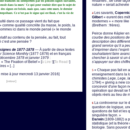
restantes ; de cette faço
sont traduites ou interprétées par les pensées-signes suivantes,
nature » serait achevée
pensée dans la mort.' Ce qui peut vouloir dire que le sujet de
 des signes est brisée, mais que, sans cette mort, le dernier
Les savants,
Copernic,
rprétant. Ce n’est pas le signe qui est final, c’est la vie de
4
Gilber
t « eurent des mé
culté dans ce passage vient du fait que
modernes » « more like 
e) » comme qualité concrète (la masse, le poids, la
(Brethern : frères).
 sommes ici dans le monde pensé (« le monde
Peirce donne Képler en
atif au contenu de la pensée, au fait, tout
courbe des positions de 
i c’est une pensée ?
description des différen
grand service qu’il a pe
s signes de 1877-1878
— À partir de deux textes
d’imprimer dans l’esprit
r Science Monthly
(1877-1878) et en français
souhaitaient faire avanc
décembre 1878 et janvier 1979
:
chercher à savoir si un 
 The Fixation of Belief » [
à Lire !
][
To Read !
]
s’appuyer sur des chiffre
es » [...]
« Chaque pas fait en a
5
 mise à jour mercredi 13 janvier 2016]
enseignement dans la lo
chimistes
Lege, Lege, la
[retour]
1794) « giving a new con
concevoir d'une façon 
opération qui devait se 
objets réels au lieu de 
La controverse sur le 
6
question de logique, un
questions de fait et les
singulière façon. »
Darwin
(1809-1882) a p
statistique (et la théorie
biologie. Sans pouvoir 