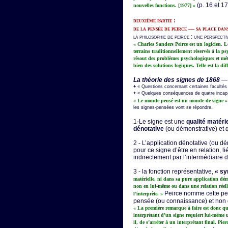
(p. 16 et 17
nouvelles fonctions. [1977] »
deuxième partie :
de la pensée de peirce — sa place dans 
la philosophie de peirce : une perspecti
« Charles Sanders Peirce est un logicien.
terrains traditionnellement réservés à la p
résout des problèmes psychologiques et méta
bien des solutions logiques. Telle est la dif
La théorie des signes de 1868
— 
+
« Questions concernant certaines facultés 
+
« Quelques conséquences de quatre incapa
« Le monde pensé est un monde de signe »
les signes-pensées vont se répondre.
1-Le signe est une
qualité matérie
dénotative
(ou démonstrative) et 
2 - L’application dénotative (ou d
pour ce signe d’être en relation, 
indirectement par l’intermédiaire d
3 - la fonction représentative,
« sy
matérielle, ni dans sa pure application dém
non en lui-même ou dans une relation réell
Peirce nomme cette pensé
l’interprète. »
pensée (ou connaissance) et non 
« La première remarque à faire est donc que
interprétant d’un signe requiert lui-même un
il, de s’arrêter à un interprétant final. Pi