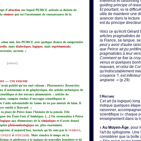
inference et raisonning so
guiding principe of rea
Et pourtant, vu la diffic
cept d'
abuction
sur lequel PEIRCE articule sa théorie de
utile de maintenir une d
 la
sémiose
qui est l'instrument de connaissance de la
avancer dans la lecture
est du principe directeur
Voici ce qu'écrit Gérard 
articles pragmatistes de
la France, sa langue, ses
ut, selon moi, lire PEIRCE avec quelque chance de comprendre
peut y avoir d'autre ra
urelle
, mais
dialectique
,
logique
, mais
expérimentale
,
que Peirce ait pu préfére
ovisoire, ouverte. »
pragmatistes à leur vers
Comment se fixe la cro
venus et quelques bonh
[retour]
mauvais, et celui de Co
qu'indiscutablement mei
croyance ?, est inférieur
anglaise. »
(p.29)
res — une esquisse
n'avait publié qu'un seul volume :
Photometrics Researches
vaux d'astronomie et de géophysique, des articles techniques de
entifique et des travaux alimentaires : articles de
I
Histoire
aires, comptes rendus d'ouvrages scientifiques et
Cet art (la logique) long 
c l'aide substantielle de James de ne pas mourir de faim. Il
indique quelques étapes.
uve vendit à Harvard. »
raisonner, accompagnen
a la place de Peirce dans l'histoire de la pensée. Elle
scientifique (« chaque p
iques des États-Unis d'Amérique. […] On reconnaîtra à Peirce
enseignement dans la l
a
logique
aux dimensions de la
sémiotique
et d'avoir donné
sophie
phénoménologique
ou, plus exactement,
Au Moyen-Âge
, pour 
1
symbole
giciens d'aujourd'hui, fascinés qu'ils sont par le
,
l'art du syllogisme. Une 
conique
indiciaire
et
. Mais viendra le temps où la
considérer que la boîte à
ction et attribuera à la logique de nouvelles frontières et de