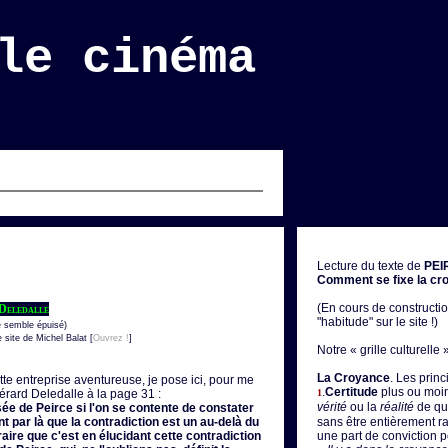
le cinéma
Lecture du texte de
PEI
Comment se fixe la cro
(En cours de construct
 Deledalle
"habitude" sur le site !)
e semble épuisé)
 site de Michel Balat [
Ouvrez !
]
Notre « grille culturell
La Croyance
. Les princ
e entreprise aventureuse, je pose ici, pour me
.
Certitude
plus ou moin
érard Deledalle à la page 31 :
1
vérité
ou la
réalité
de qu
e de Peirce si l'on se contente de constater
t par là que la contradiction est un au-delà du
sans être entièrement ra
aire que c'est en élucidant cette contradiction
une part de conviction p