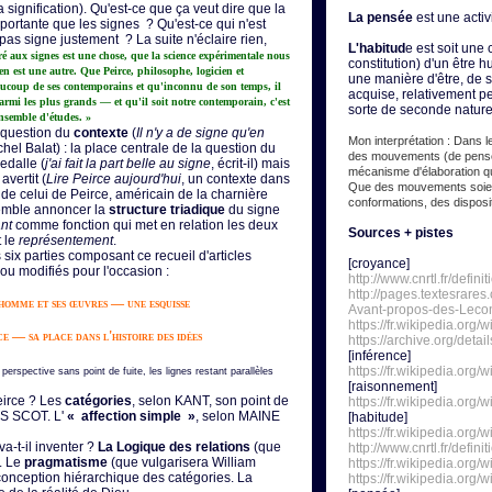
signification). Qu'est-ce que ça veut dire que la
La pensée
est une activ
mportante que les signes ? Qu'est-ce qui n'est
pas signe justement ? La suite n'éclaire rien,
L'habitud
e est soit une
é aux signes est une chose, que la science expérimentale nous
constitution) d'un être h
n est une autre. Que Peirce, philosophe, logicien et
une manière d'être, de se
aucoup de ses contemporains et qu'inconnu de son temps, il
acquise, relativement p
parmi les plus grands — et qu'il soit notre contemporain, c'est
sorte de seconde nature
ensemble d'études. »
a question du
contexte
(
Il n'y a de signe qu'en
Mon interprétation : Dans le
hel Balat) : la place centrale de la question du
des mouvements (de pensé
edalle (
j'ai fait la part belle au signe
, écrit-il) mais
mécanisme d'élaboration qu
avertit (
Lire Peirce aujourd'hui
, un contexte dans
Que des mouvements soien
 de celui de Peirce, américain de la charnière
conformations, des disposit
semble annoncer la
structure triadique
du signe
ant
comme fonction qui met en relation les deux
Sources + pistes
 le
représentement
.
 six parties composant ce recueil d'articles
[croyance]
 ou modifiés pour l'occasion :
http://www.cnrtl.fr/defin
http://pages.textesrare
l'homme et ses œuvres — une esquisse
Avant-propos-des-Lecon
https://fr.wikipedia.or
ce — sa place dans l'histoire des idées
https://archive.org/det
[inférence]
https://fr.wikipedia.or
perspective sans point de fuite, les lignes restant parallèles
[raisonnement]
eirce ? Les
catégories
, selon KANT, son point de
https://fr.wikipedia.org
NS SCOT. L'
« affection simple »
, selon MAINE
[habitude]
https://fr.wikipedia.org/
-t-il inventer ?
La Logique des relations
(que
http://www.cnrtl.fr/defini
. Le
pragmatisme
(que vulgarisera William
https://fr.wikipedia.or
conception hiérarchique des catégories. La
https://fr.wikipedia.org/