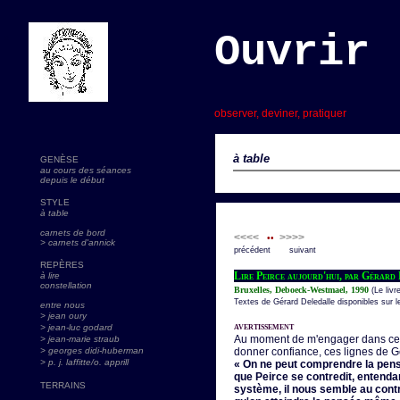
Ouvrir 
s
observer, deviner, pratiquer
à table
GENÈSE
au cours des séances
depuis le début
STYLE
à table
carnets de bord
<<<<
>>>>
••
> carnets d'annick
précédent suivant
REPÈRES
Lire Peirce aujourd'hui, par Gérard
à lire
constellation
Bruxelles, Deboeck-Westmael, 1990
(Le livr
Textes de Gérard Deledalle disponibles sur le
entre nous
> jean oury
avertissement
> jean-luc godard
Au moment de m'engager dans cett
>
jean-marie straub
> georges didi-huberman
donner confiance, ces lignes de G
> p. j. laffitte/o. apprill
« On ne peut comprendre la pensé
que Peirce se contredit, entendan
TERRAINS
système, il nous semble au contr