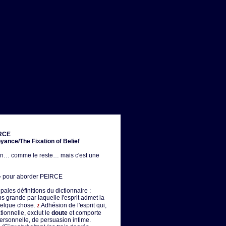
RCE
yance/The Fixation of Belief
ion… comme le reste… mais c'est une
e » pour aborder PEIRCE
ipales définitions du dictionnaire :
s grande par laquelle l'esprit admet la
elque chose.
.Adhésion de l'esprit qui,
2
tionnelle, exclut le
doute
et comporte
ersonnelle, de persuasion intime.