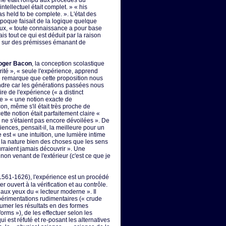
e était rompu aux procédés du
ntellectuel était complet. » « his
was held to be complete. ». L'état des
poque faisait de la logique quelque
eux, « toute connaissance a pour base
ais tout ce qui est déduit par la raison
e sur des prémisses émanant de
oger Bacon
, la conception scolastique
érité », « seule l'expérience, apprend
 remarque que cette proposition nous
ndre car les générations passées nous
re de l'expérience (« a distinct
e » « une notion exacte de
on, même s'il était très proche de
 cette notion était parfaitement claire «
s ne s'étaient pas encore dévoilées ». De
iences, pensait-il, la meilleure pour un
est « une intuition, une lumière intime
 la nature bien des choses que les sens
rraient jamais découvrir ». Une
non venant de l'extérieur (c'est ce que je
1561-1626), l'expérience est un procédé
er ouvert à la vérification et au contrôle.
t aux yeux du « lecteur moderne ». Il
xpérimentations rudimentaires (« crude
sumer les résultats en des formes
orms »), de les effectuer selon les
qui est réfuté et re-posant les alternatives