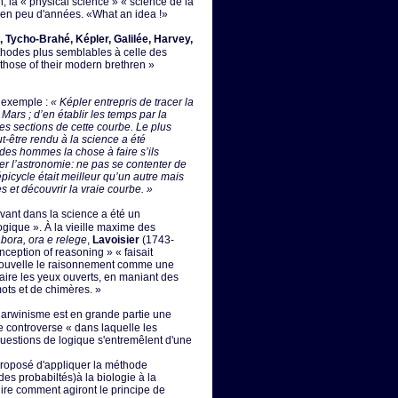
n, la « physical science » « science de la
 en peu d'années. «What an idea !»
 Tycho-Brahé, Képler, Galilée, Harvey,
thodes plus semblables à celle des
those of their modern brethren »
 exemple :
« Képler entrepris de tracer la
Mars ; d’en établir les temps par la
tes sections de cette courbe. Le plus
ut-être rendu à la science a été
 des hommes la chose à faire s’ils
er l’astronomie: ne pas se contenter de
épicycle était meilleur qu’un autre mais
s et découvrir la vraie courbe. »
vant dans la science a été un
gique ». À la vieille maxime des
bora, ora e relege
,
Lavoisier
(1743-
ception of reasoning » « faisait
nouvelle le raisonnement comme une
faire les yeux ouverts, en maniant des
mots et de chimères. »
darwinisme est en grande partie une
e controverse « dans laquelle les
 questions de logique s'entremêlent d'une
roposé d'appliquer la méthode
 des probabiltés)à la biologie à la
dire comment agiront le principe de