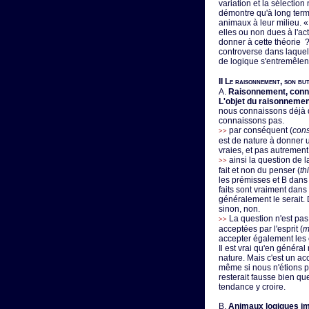
variation et la sélectio
démontre qu'à long terme
animaux à leur milieu. 
elles ou non dues à l'ac
donner à cette théorie ?
controverse dans laquell
de logique s'entremêlent
II
Le raisonnement, son bu
A.
Raisonnement, conna
L'objet du raisonneme
nous connaissons déjà 
connaissons pas.
par conséquent (
con
>>
est de nature à donner 
vraies, et pas autrement
ainsi la question de l
>>
fait et non du penser (
th
les prémisses et B dans 
faits sont vraiment dans 
généralement le serait. D
sinon, non.
La question n'est pas 
>>
acceptées par l'esprit (
m
accepter également les 
Il est vrai qu'en généra
nature. Mais c'est un acc
même si nous n'étions pa
resterait fausse bien qu
tendance y croire.
B.
Animaux logiques im