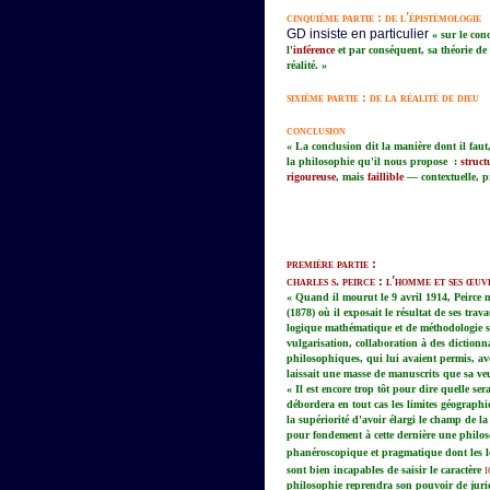
cinquième partie : de l'épistémologie
GD insiste en particulier
« sur le con
l'
inférence
et par conséquent, sa théorie de
réalité. »
sixième partie : de la réalité de dieu
conclusion
« La conclusion dit la manière dont il fa
la philosophie qu'il nous propose :
struct
rigoureuse
, mais
faillible
— contextuelle, pr
première partie :
charles s. peirce : l'homme et ses œuv
« Quand il mourut le 9 avril 1914, Peirce 
(1878) où il exposait le résultat de ses tra
logique mathématique et de méthodologie sci
vulgarisation, collaboration à des dictionn
philosophiques, qui lui avaient permis, ave
laissait une masse de manuscrits que sa ve
« Il est encore trop tôt pour dire quelle ser
débordera en tout cas les limites géograph
la supériorité d'avoir élargi le champ de l
pour fondement à cette dernière une philo
phanéroscopique et pragmatique dont les lo
i
sont bien incapables de saisir le caractère
philosophie reprendra son pouvoir de juridi