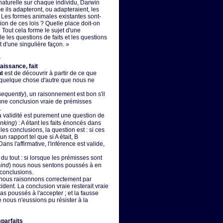
n naturelle sur chaque individu, Darwin
 ils adapteront, ou adapteraient, les
« Les formes animales existantes sont-
tion de ces lois ? Quelle place doit-on
 Tout cela forme le sujet d'une
e les questions de faits et les questions
 d'une singulière façon. »
t
issance, fait
nt
est de découvrir à partir de ce que
quelque chose d'autre que nous ne
sequently
), un raisonnement est bon s'il
une conclusion vraie de prémisses
.
a validité est purement une question de
inking
) : A étant les faits énoncés dans
les conclusions, la question est : si ces
un rapport tel que si A était, B
ans l'affirmative, l'inférence est valide,
du tout : si lorsque les prémisses sont
ind
) nous nous sentons poussés à en
conclusions.
l nous raisonnons correctement par
ident. La conclusion vraie resterait vraie
s poussés à l'accepter ; et la fausse
e nous n'eussions pu résister à la
parfaits