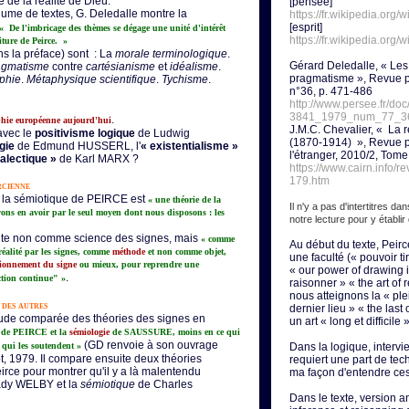
 de la réalité de Dieu.
[pensée]
olume de textes, G. Deledalle montre la
https://fr.wikipedia.or
[esprit]
« De l'imbricage des thèmes se dégage une unité d'intérêt
https://fr.wikipedia.org/w
riture de Peirce. »
s la préface) sont : La
morale terminologique
.
Gérard Deledalle, « Les
agmatisme
contre
cartésianisme
et
idéalisme
.
pragmatisme », Revue ph
phie
.
Métaphysique scientifique
.
Tychisme
.
n°36, p. 471-486
http://www.persee.fr/do
3841_1979_num_77_3
.
sophie européenne aujourd'hui
J.M.C. Chevalier, « La 
avec le
positivisme logique
de Ludwig
(1870-1914) », Revue p
gie
de Edmund HUSSERL, l'
« existentialisme »
l'étranger, 2010/2, Tome
ialectique »
de Karl MARX ?
https://www.cairn.info/
179.htm
rcienne
, la sémiotique de PEIRCE est
« une théorie de la
Il n'y a pas d'intertitres 
vons en avoir par le seul moyen dont nous disposons : les
notre lecture pour y établi
crite non comme science des signes, mais
« comme
Au début du texte, Peirc
éalité par les signes, comme
méthode
et non comme objet,
une faculté (« pouvoir t
ionnement du signe
ou mieux, pour reprendre une
« our power of drawing i
.
tion continue" »
raisonner » « the art of 
nous atteignons la « pl
 des autres
dernier lieu » « the last 
tude comparée des théories des signes en
un art « long et difficil
de PEIRCE et la
sémiologie
de SAUSSURE, moins en ce qui
(GD renvoie à son ouvrage
 qui les soutendent »
Dans la logique, intervi
t, 1979. Il compare ensuite deux théories
requiert une part de tech
rce pour montrer qu'il y a là malentendu
ma façon d'entendre ces
dy WELBY et la
sémiotique
de Charles
Dans le texte, version 