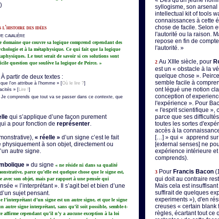
« Dès qu'un jeune homm
)
syllogisme, son arsenal i
intellectual kit of tools 
connaissances à cette é
l'histoire des idées
chose de facile. Selon 
l'autorité ou la raison. M
ve cavalière
repose en fin de compt
 Le domaine que couvre sa logique comprend cependant des
l'autorité. »
sychologie et à la métaphysique. Ce qui fait que la logique
physiques. Le tout serait de savoir si ces solutions sont
Au XIIIe siècle, pour
R
2
ficile question que soulève la logique de Peirce. »
est un « obstacle à la v
quelque chose ». Peirce
À partir de deux textes :
semble facile à compre
que l'on attribue à l'homme » [
Où le lire ?
]
ont légué une notion clai
cités » [
Lire !
]
conception of experienc
Je comprends que tout va se passer dans ce
contexte
, que
l'expérience ». Pour Bac
« l'esprit scientifique »,
lle
qui s’applique d’une façon purement
parce que ses difficulté
qui a pour fonction de
représenter
.
toutes les sortes d'expér
accès à la connaissance 
émonstrative),
« réelle »
d’un signe c’est le fait
[…] » qui « apprend sur
lié physiquement à son objet, directement ou
[external senses] ne pou
’un autre signe.
expérience intérieure et 
comprends).
mbolique »
du signe
« ne réside ni dans sa qualité
Pour
Francis Bacon
(
onstrative, parce qu’elle est quelque chose que le signe est,
3
qui doit au contraire rest
e avec son objet, mais par rapport à une pensée qui
e « l’interprétant ». Il s’agit bel et bien d’une
Mais cela est insuffisan
suffirait de quelques e
d’un sujet pensant.
experiments »), d'en ré
 l’interprétant d’un signe est un autre signe, et que le signe
creuses « certain blank f
 autre signe interprétant, sans qu’il soit possible, semble-t-
règles, écartant tout ce 
erce affirme cependant qu’il n’y a aucune exception à la loi