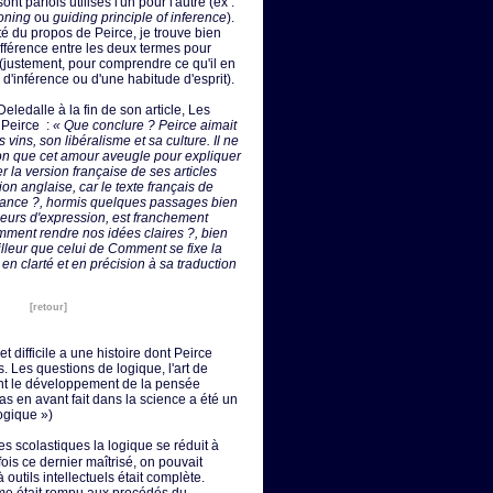
nt parfois utilisés l'un pour l'autre (ex :
soning
ou
guiding principle of inference
).
ulté du propos de Peirce, je trouve bien
ifférence entre les deux termes pour
 (justement, pour comprendre ce qu'il en
 d'inférence ou d'une habitude d'esprit).
Deledalle à la fin de son article, Les
 Peirce :
« Que conclure ? Peirce aimait
 vins, son libéralisme et sa culture. Il ne
ison que cet amour aveugle pour expliquer
r la version française de ses articles
ion anglaise, car le texte français de
yance ?, hormis quelques passages bien
eurs d'expression, est franchement
mment rendre nos idées claires ?, bien
lleur que celui de Comment se fixe la
 en clarté et en précision à sa traduction
[retour]
et difficile a une histoire dont Peirce
 Les questions de logique, l'art de
t le développement de la pensée
as en avant fait dans la science a été un
ogique »)
les scolastiques la logique se réduit à
fois ce dernier maîtrisé, on pouvait
 outils intellectuels était complète.