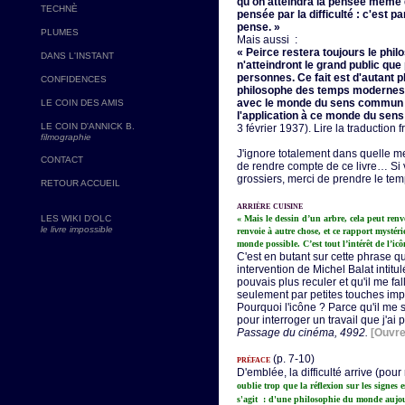
qu'on atteindra la pensée même de
TECHNÈ
pensée par la difficulté : c'est p
pense. »
PLUMES
Mais aussi :
« Peirce restera toujours le phil
DANS L'INSTANT
n'atteindront le grand public que
personnes. Ce fait est d'autant 
CONFIDENCES
philosophe des temps modernes, 
avec le monde du sens commun e
LE COIN DES AMIS
l'application à ce monde du se
LE COIN D'ANNICK B.
3 février 1937). Lire la traduction 
filmographie
J'ignore totalement dans quelle 
CONTACT
de rendre compte de ce livre… Si 
grossiers, merci de prendre le tem
RETOUR ACCUEIL
arrière cuisine
LES WIKI D'OLC
« Mais le dessin d’un arbre, cela peut ren
le livre impossible
renvoie à autre chose, et ce rapport mystérie
monde possible. C’est tout l’intérêt de l’i
C'est en butant sur cette phrase q
intervention de Michel Balat intitu
pouvais plus reculer et qu'il me fa
seulement par petites touches impr
Pourquoi l'icône ? Parce qu'il me 
pour interroger un travail que j'ai
Passage du cinéma, 4992.
[Ouvre
préface
(p. 7-10)
D'emblée, la difficulté arrive (pou
oublie trop que la réflexion sur les signes e
s'agit : d'une philosophie du monde aujo